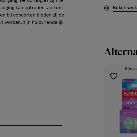
hoorgang. De oordopjes zijn te
adiging kan optreden. Je kunt
Bekijk win
n bij concerten bieden zij de
 worden, zijn huidvriendelijk
Alterna
Bijna 
toevoegen
aan
verlanglijst