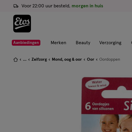
ga
Voor 22:00 uur besteld,
morgen in huis
naar
de
hoofd
content
ga
Merken
Beauty
Verzorging
Aanbiedingen
naar
de
Je
...
Zelfzorg
Mond, oog & oor
Oor
Oordoppen
zoekbalk
bent
ga
hier:
naar
de
footer