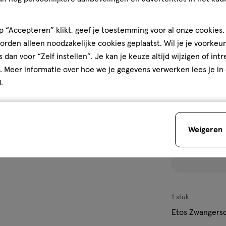
 “Accepteren” klikt, geef je toestemming voor al onze cookies. 
rden alleen noodzakelijke cookies geplaatst. Wil je je voorkeur
toevoegen
s dan voor “Zelf instellen”. Je kan je keuze altijd wijzigen of int
aan
. Meer informatie over hoe we je gegevens verwerken lees je in
verlanglijst
d
.
Weigeren
1 stuk
Etos Zwangersc