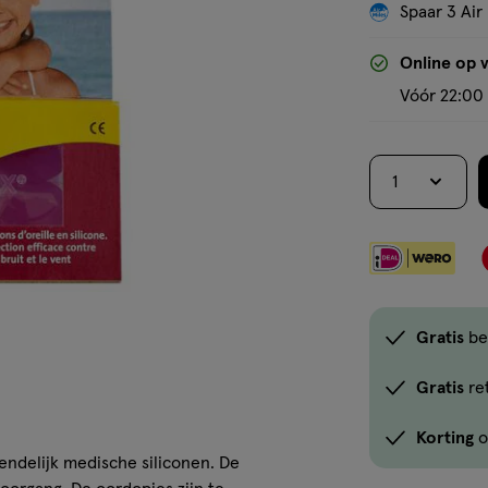
Spaar 3 Air
Online op 
Vóór 22:00 
1
Gratis
be
Gratis
re
Korting
o
endelijk medische siliconen. De