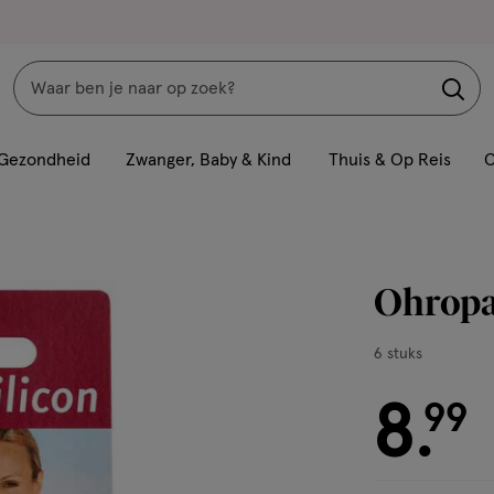
Zoeken
Interactie
met
Gezondheid
Zwanger, Baby & Kind
Thuis & Op Reis
C
dit
veld
opent
een
Ohropa
volledig
venster
6
6 stuks
met
stuks,
geavanceerde
8
€ 8.99
99
.
zoekopties