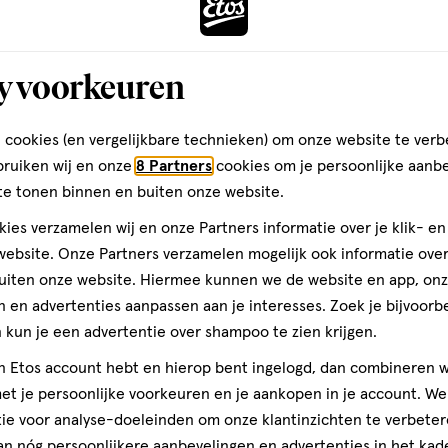
toevoegen
aan
y voorkeuren
verlanglijst
 cookies (en vergelijkbare technieken) om onze website te verb
bruiken wij en onze
8 Partners
cookies om je persoonlijke aanb
te tonen binnen en buiten onze website.
ies verzamelen wij en onze Partners informatie over je klik- e
ebsite. Onze Partners verzamelen mogelijk ook informatie over 
uiten onze website. Hiermee kunnen we de website en app, on
 en advertenties aanpassen aan je interesses. Zoek je bijvoorb
1 stuk
kun je een advertentie over shampoo te zien krijgen.
Alpine PartyPl
jn Etos account hebt en hierop bent ingelogd, dan combineren w
Black 1 Paar
t je persoonlijke voorkeuren en je aankopen in je account. W
ie voor analyse-doeleinden om onze klantinzichten te verbeter
1
an nóg persoonlijkere aanbevelingen en advertenties in het kade