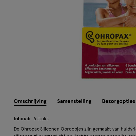
Omschrijving
Samenstelling
Bezorgopties
Inhoud:
6 stuks
De Ohropax Siliconen Oordopjes zijn gemaakt van huidvri