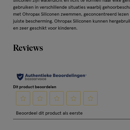
siliconen zijn waterdicht en licht te vormen naar elke ge
gebruiken in verschillende situaties waarbij gehoorbesch
met Ohropax Siliconen zwemmen, geconcentreerd lezen e
juiste bescherming. Ohropax Siliconen kunnen hergebruikt
en zeer geschikt voor kinderen.
Reviews
Dit product beoordelen
Selecteer
Selecteer
Selecteer
Selecteer
Selecteer
Beoordeel dit product als eerste
om
om
om
om
om
het
het
het
het
het