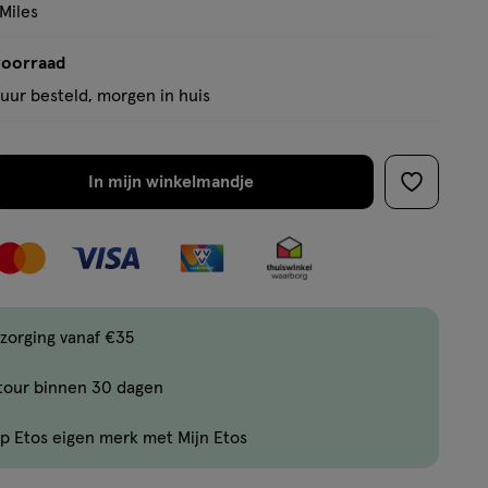
 Miles
voorraad
uur besteld, morgen in huis
In mijn winkelmandje
verhoog
toevoege
aantal
aan
met
verlanglijs
één
,
Bijna
zorging vanaf €35
uitverkocht!
tour binnen 30 dagen
Er
zijn
p Etos eigen merk met Mijn Etos
nog
maar