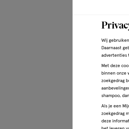
Privac
Wij gebruiken
Daarnaast ge
advertenties 
Met deze cook
binnen onze w
zoekgedrag b
aanbevelingen
shampoo, dan 
Als je een Mi
zoekgedrag me
deze informat
het leveren v