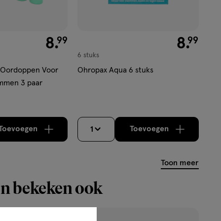
€ 8.99
8
.
€ 8.99
8
.
99
99
6 stuks
e Oordoppen Voor
Ohropax Aqua 6 stuks
mmen 3 paar
Toevoegen
Toevoegen
1
verhoog aantal met één
,
Bijna uitverkocht!
verhoog aantal m
Er zijn nog
Toon meer
n bekeken ook