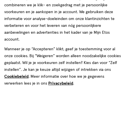
combineren we je klik- en zoekgedrag met je persoonlijke
reviews
voorkeuren en je aankopen in je account. We gebruiken deze
informatie voor analyse-doeleinden om onze klantinzichten te
verbeteren en voor het leveren van nóg persoonlijkere
aanbevelingen en advertenties in het kader van je Mijn Etos
account.
Wanneer je op “Accepteren” klikt, geef je toestemming voor al
€ 5.49
5
.
onze cookies. Bij “Weigeren” worden alleen noodzakelijke cookies
49
1+1 gratis
Product
geplaatst. Wil je je voorkeuren zelf instellen? Kies dan voor “Zelf
badge
Je bespaart €5,49 bij 2 stuks
instellen”. Je kan je keuze altijd wijzigen of intrekken via ons
tooltip
Cookiebeleid
. Meer informatie over hoe we je gegevens
Spaar 2 Air Miles
verwerken lees je in ons
Privacybeleid
.
Online op voorraad
Vóór 22:00 uur besteld, morgen in huis
2
In mijn winkelmandje
verhoog
aantal