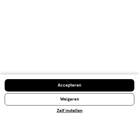
Gebruiksgemak
Gebruiksgemak, 5.0 van 5
5.0
Behulpzaam?
(
0
)
(
0
)
Melden
Meer laden
Hoe controleren en plaatsen wij reviews?
Doe de check
Accepteren
Advies & Inspiratie
Weigeren
Zelf instellen