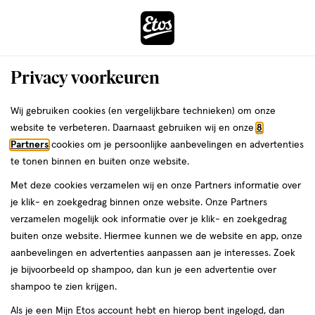
ga
Voor 22:00 uur besteld,
morgen in huis
naar
de
Menu
hoofd
Zoeken
Privacy voorkeuren
content
›
›
ga
Interactie
naar
Wij gebruiken cookies (en vergelijkbare technieken) om onze
Je
Tandpasta
Alles van Oral-B
met
de
website te verbeteren. Daarnaast gebruiken wij en onze
8
bent
Oral-B 3D White Luxe Perfection
dit
zoekbalk
Partners
cookies om je persoonlijke aanbevelingen en advertenties
ers
Weleda
hier:
veld
ga
Tandpasta 75 ML
te tonen binnen en buiten onze website.
opent
naar
Met deze cookies verzamelen wij en onze Partners informatie over
een
de
75
4.2
75 ML
pasta
4.2/5
(93)
je klik- en zoekgedrag binnen onze website. Onze Partners
volledig
ML,
footer
van
verzamelen mogelijk ook informatie over je klik- en zoekgedrag
venster
pasta
5
1+1
buiten onze website. Hiermee kunnen we de website en app, onze
met
toevoegen
sterren
gratis
aanbevelingen en advertenties aanpassen aan je interesses. Zoek
geavanceerde
aan
op
je bijvoorbeeld op shampoo, dan kun je een advertentie over
zoekopties
verlanglijst
basis
shampoo te zien krijgen.
van
Als je een Mijn Etos account hebt en hierop bent ingelogd, dan
93