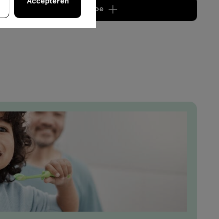
Accepteren
Voeg
2 producten
toe