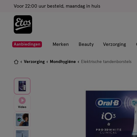
ga
Voor 22:00 uur besteld, maandag in huis
naar
de
hoofd
content
ga
Merken
Beauty
Verzorging
Aanbiedingen
naar
de
Je
Verzorging
Mondhygiëne
Elektrische tandenborstels
zoekbalk
bent
ga
hier:
naar
de
footer
Video