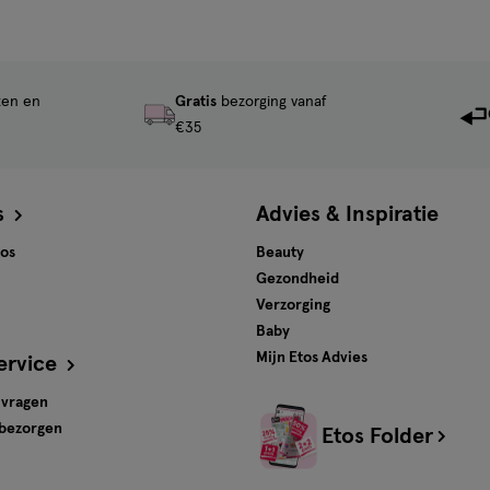
ten en
Gratis
bezorging vanaf
€35
s
Advies & Inspiratie
tos
Beauty
Gezondheid
Verzorging
Baby
Mijn Etos Advies
ervice
 vragen
 bezorgen
Etos Folder