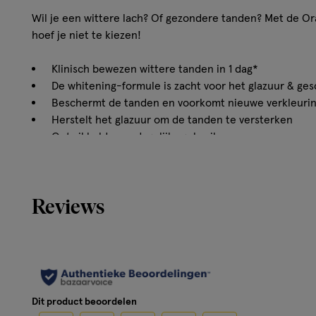
Wil je een wittere lach? Of gezondere tanden? Met de Or
hoef je niet te kiezen!
Klinisch bewezen wittere tanden in 1 dag*
De whitening-formule is zacht voor het glazuur & ges
Beschermt de tanden en voorkomt nieuwe verkleuri
Herstelt het glazuur om de tanden te versterken
Ontwikkeld voor dagelijks gebruik
Hoe werkt de Oral-B iO3 Combo White Elekt
Reviews
De gift set bevat de Oral-B iO3 elektrische tandenborst
White Clinical Intensieve Whitening-tandpasta, voor klin
tanden*. Oral-B’s Intensieve Whitening-tandpasta werkt 
om oppervlakkige verkleuringen te verwijderen en je tand
*door oppervlakkige verkleuringen te verwijderen, in ver
Dit product beoordelen
handtandenborstel en gewone tandpasta.