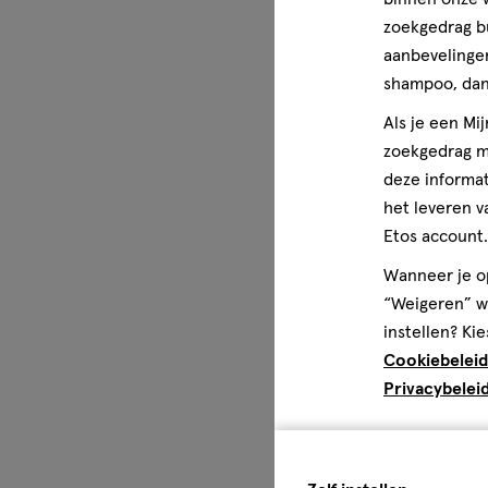
zoekgedrag b
aanbevelingen
shampoo, dan 
Als je een Mi
zoekgedrag me
deze informat
het leveren v
Etos account.
Wanneer je op
“Weigeren” wo
instellen? Kie
Cookiebeleid
Privacybelei