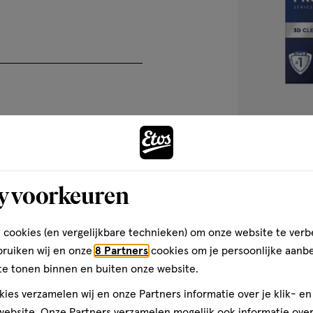
zien
of
dit
de Oral-B iO 3
product
beschikbaar
is
chnologie met een ronde
bij
on gevoel. Het verschil zit
edt meer personalisatie van je
jouw
kelijke overstap naar elektrisch
Etos
Pro
1
Pro
1
stuk
winkel.
y voorkeuren
1,
Oral-B Pro Seri
</p>
Elektrische Ta
 cookies (en vergelijkbare technieken) om onze website te verb
3.1
g en biedt verschillende
3.1/5
(12)
bruiken wij en onze
8 Partners
cookies om je persoonlijke aanb
ezen uit dagelijkse reiniging
van
te tonen binnen en buiten onze website.
 extra zacht poetsen en een
5
1
ies verzamelen wij en onze Partners informatie over je klik- e
sterren
ebsite. Onze Partners verzamelen mogelijk ook informatie over 