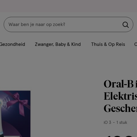
Zoeken
Interactie
met
Gezondheid
Zwanger, Baby & Kind
Thuis & Op Reis
C
dit
veld
opent
een
Oral-B 
volledig
venster
Elektri
met
Gesche
geavanceerde
zoekopties
iO
iO 3
1 stuk
3,