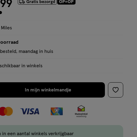
99
.
 Miles
voorraad
besteld, maandag in huis
chikbaar in winkels
In mijn winkelmandje
verhoog
toevoege
aantal
aan
met
verlanglijs
één
,
Limiet
 in een aantal winkels verkrijgbaar