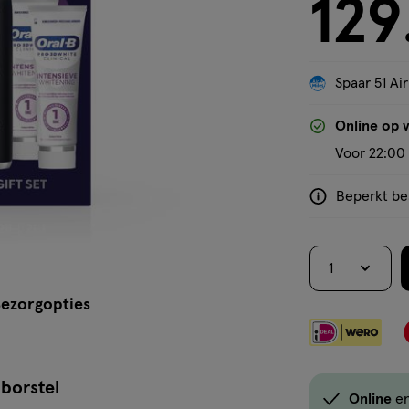
129
1
€ 129.99
stuk,
Spaar 51 Air
'Bekijk winkelvoorraad'
Online op 
Voor 22:00 
Beperkt bes
<p>Dit
product
is
1
niet
in
ezorgopties
alle
winkels
te
borstel
koop.
Online
en