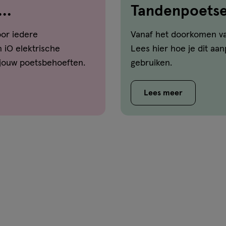
Tandenpoetsen
dat aan
oor iedere
Vanaf het doorkomen va
 iO elektrische
Lees hier hoe je dit aa
j jouw poetsbehoeften.
gebruiken.
Lees meer