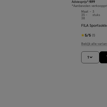
van € 9.99 voor € 3.
Adviesprijs*:
9
.
99
*Aanbevolen verkoopprij
Maat
3
Maat
35 -
stuks
35
38
-
FILA Sportsokk
38,
5
5/5
(1)
van
Bekijk alle varian
5
sterren
1
op
basis
van
1
reviews