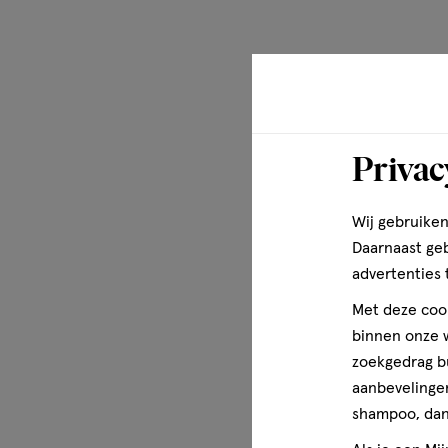
Privac
Wij gebruiken
Daarnaast ge
advertenties 
Met deze cook
binnen onze w
zoekgedrag b
aanbevelingen
shampoo, dan 