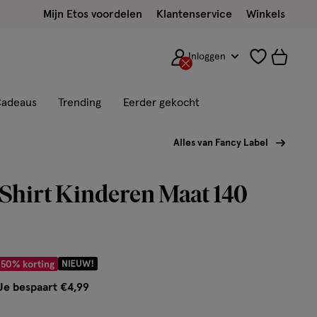
Mijn Etos voordelen
Klantenservice
Winkels
Inloggen
adeaus
Trending
Eerder gekocht
Alles van Fancy Label
Shirt Kinderen Maat 140
 € 4.99
50% korting
Je bespaart €4,99