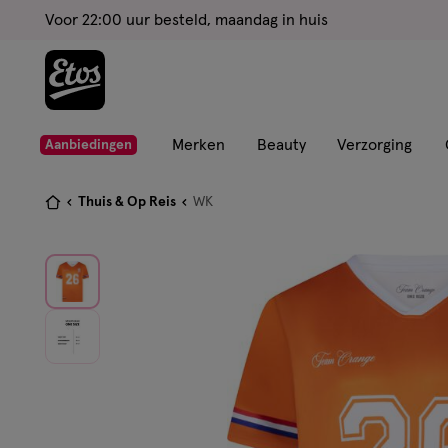
ga
Voor 22:00 uur besteld, maandag in huis
naar
de
hoofd
content
ga
Merken
Beauty
Verzorging
Aanbiedingen
naar
de
Je
Thuis & Op Reis
WK
zoekbalk
bent
ga
hier:
naar
de
footer