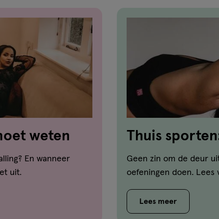
 moet weten
Thuis sporten
en de voordel
alling? En wanneer
Geen zin om de deur uit
t uit.
oefeningen doen. Lees 
Lees meer