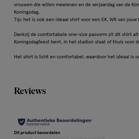
vrouwen die willen meeleven en de verjaardag van de Koni
Koningsdag.
Tip: het is ook een ideaal shirt voor een EK, WK van jouw 
Dankzij de comfortabele one-size pasvorm zit dit shirt alt
Koningsdagfeest bent, in het stadion staat of thuis voor de
Het shirt is licht en comfortabel, waardoor het ideaal is 
Koningsdagactiviteiten én spannende EK- en WK-wedstri
Specificaties:
Reviews
Lengte: 55 cm
Schouderbreedte: 38 cm
Breedte: 40 cm
Dé must-have om helemaal in de oranje sfeer te komen t
Dit product beoordelen