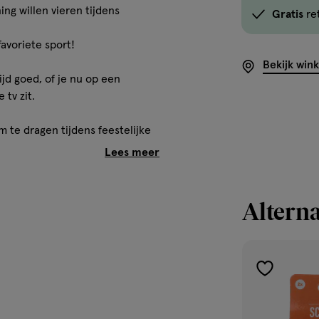
ng willen vieren tijdens
Gratis
re
<em
onclick="docum
favoriete sport!
button-
Bekijk win
-
ijd goed, of je nu op een
link.button-
 tv zit.
-
icon.c-
om te dragen tijdens feestelijke
store-
jden.
stock__link.js-
store-
stock-
Alterna
link').click()">'B
winkelvoorraad
om
te
toevoegen
ijdens Koningsdag én EK of WK!
zien
aan
of
verlanglijst