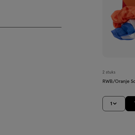
dit
product
beschikbaar
is
bij
jouw
Etos
winkel.
</p>
2 stuks
RWB/Oranje Sc
1