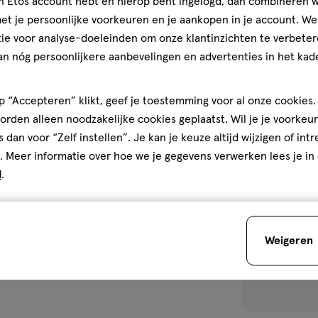
jn Etos account hebt en hierop bent ingelogd, dan combineren w
1
t je persoonlijke voorkeuren en je aankopen in je account. W
1/5
(1)
van
ie voor analyse-doeleinden om onze klantinzichten te verbeter
5
an nóg persoonlijkere aanbevelingen en advertenties in het kade
1
sterren
op
 “Accepteren” klikt, geef je toestemming voor al onze cookies. 
basis
rden alleen noodzakelijke cookies geplaatst. Wil je je voorkeur
van
toevoegen
s dan voor “Zelf instellen”. Je kan je keuze altijd wijzigen of int
1
aan
. Meer informatie over hoe we je gegevens verwerken lees je in
reviews
verlanglijst
d
.
Weigeren