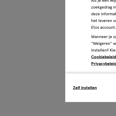
Als je een Mi
zoekgedrag me
deze informat
het leveren v
Etos account.
Wanneer je op
“Weigeren” wo
instellen? Kie
Cookiebeleid
Privacybelei
Zelf instellen