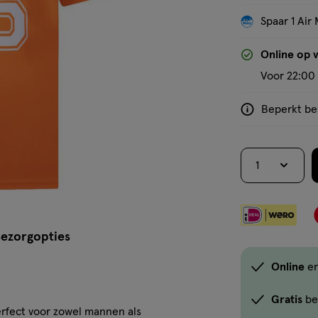
Spaar 1 Air 
'Bekijk winkelvoorraad'
Online op 
Voor 22:00 
Beperkt bes
<p>Dit
product
is
1
niet
in
alle
winkels
ezorgopties
te
koop.
Online
en
Gebruik
de
Gratis
be
Perfect voor zowel mannen als
optie