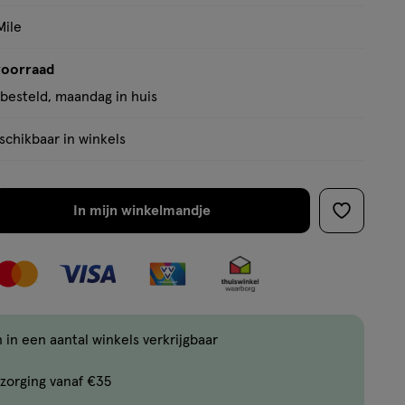
Mile
voorraad
besteld, maandag in huis
chikbaar in winkels
In mijn winkelmandje
verhoog
toevoege
aantal
aan
met
verlanglijs
één
,
Limiet
 in een aantal winkels verkrijgbaar
bereikt.
zorging vanaf €35
Je