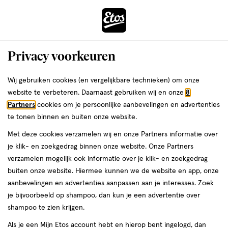
ga
Voor 22:00 uur besteld,
morgen in huis
naar
de
Menu
hoofd
Zoeken
Privacy voorkeuren
content
›
›
ga
Interactie
naar
Wij gebruiken cookies (en vergelijkbare technieken) om onze
Je
Zink
Alles van Orthica
met
de
website te verbeteren. Daarnaast gebruiken wij en onze
8
bent
Orthica Tri-zink 25 Capsules 60 stuks
dit
zoekbalk
Partners
cookies om je persoonlijke aanbevelingen en advertenties
ers
Weleda
hier:
veld
ga
te tonen binnen en buiten onze website.
60
4
60 stuks
capsule
4/5
(2)
opent
naar
Met deze cookies verzamelen wij en onze Partners informatie over
stuks,
van
een
de
capsule
je klik- en zoekgedrag binnen onze website. Onze Partners
5
volledig
footer
verzamelen mogelijk ook informatie over je klik- en zoekgedrag
toevoegen
sterren
venster
buiten onze website. Hiermee kunnen we de website en app, onze
aan
op
met
aanbevelingen en advertenties aanpassen aan je interesses. Zoek
verlanglijst
basis
geavanceerde
je bijvoorbeeld op shampoo, dan kun je een advertentie over
van
zoekopties
shampoo te zien krijgen.
2
reviews
Als je een Mijn Etos account hebt en hierop bent ingelogd, dan