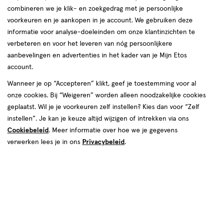
combineren we je klik- en zoekgedrag met je persoonlijke
voorkeuren en je aankopen in je account. We gebruiken deze
informatie voor analyse-doeleinden om onze klantinzichten te
€ 12.95
12
.
verbeteren en voor het leveren van nóg persoonlijkere
95
aanbevelingen en advertenties in het kader van je Mijn Etos
account.
Spaar 5 Air Miles
Wanneer je op “Accepteren” klikt, geef je toestemming voor al
Online op voorraad
onze cookies. Bij “Weigeren” worden alleen noodzakelijke cookies
Vóór 22:00 uur besteld, morgen in huis
geplaatst. Wil je je voorkeuren zelf instellen? Kies dan voor “Zelf
instellen”. Je kan je keuze altijd wijzigen of intrekken via ons
Cookiebeleid
. Meer informatie over hoe we je gegevens
1
In mijn winkelmandje
verhoog
verwerken lees je in ons
Privacybeleid
.
aantal
met
één
,
Bijna
Gratis
bezorging vanaf €35
uitverkocht!