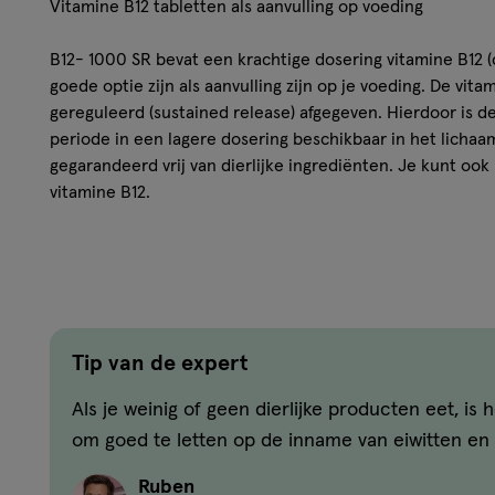
Vitamine B12 tabletten als aanvulling op voeding
B12- 1000 SR bevat een krachtige dosering vitamine B12 
goede optie zijn als aanvulling zijn op je voeding. De vit
gereguleerd (sustained release) afgegeven. Hierdoor is d
periode in een lagere dosering beschikbaar in het licha
gegarandeerd vrij van dierlijke ingrediënten. Je kunt ook
vitamine B12.
Voor wie kan B12 een aanvulling zijn?
Bij flexitariërs, vegetariërs of veganisten kan vitamine B
aanwezig zijn. Ook ouder worden, roken en langdurig me
voor een verhoogde behoefte aan vitamine B12. Waarbij o
Tip van de expert
voor je lichaam van belang omdat B 12 bij verschillende p
B12 energie vrijmaken uit de voeding. Daarbij draagt vitam
Als je weinig of geen dierlijke producten eet, is h
normaal metabolisme van homocysteïne. Verder is vitami
om goed te letten op de inname van eiwitten en i
celdelingsproces en draagt B12 bij aan het normale funct
immuunsysteem. B12 is ook van belang voor de aanmaak v
Ruben