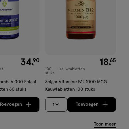
€ 34.90
34
.
€ 18.65
18
.
90
65
et
100
kauwtabletten
kauwtabletten
stuks
Combi 6.000 Folaat
Solgar Vitamine B12 1000 MCG
tten 60 stuks
Kauwtabletten 100 stuks
Toevoegen
Toevoegen
1
verhoog aantal met één
,
Bijna uitverkocht!
verhoog aantal m
Er zijn nog
Toon meer