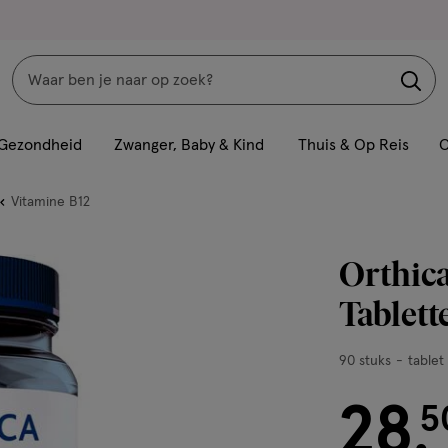
Zoeken
Interactie
met
Gezondheid
Zwanger, Baby & Kind
Thuis & Op Reis
C
dit
veld
Vitamine B12
opent
een
Orthic
volledig
venster
Tablett
met
geavanceerde
90
90 stuks
tablet
zoekopties
stuks,
28
tablet
€ 28.50
5
.