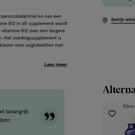
(cyanocobalamine) en kan een
Bekijk win
amine B12 in dit supplement wordt
e vitamine B12 over een langere
am. Het voedingssupplement is
 kiezen voor zuigtabletten met
12 verminderd in de voeding
Alterna
dicijngebruik kunnen zorgen
ndersteunt B12? Vitamine B12 is
rocessen is betrokken. Zo helpt
Bijna 
ine B12 draagt bij tot een
et belangrijk
toevoegen
ne B12 goed voor het
jzer.
ioneren van het
aan
an rode bloedlichaampjes.
verlanglijst