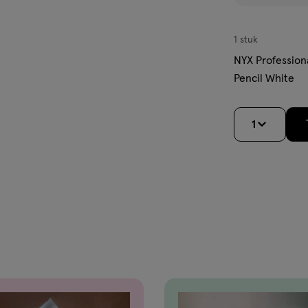
1 stuk
NYX Profession
Pencil White
1