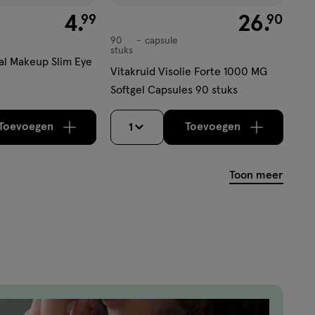
€ 4.99
4
.
€ 26.90
26
.
99
90
90
capsule
capsule
stuks
al Makeup Slim Eye
Vitakruid Visolie Forte 1000 MG
Softgel Capsules 90 stuks
Toevoegen
Toevoegen
1
verhoog aantal met één
,
Bijna uitverkocht!
verhoog aantal m
Er zijn nog
Toon meer