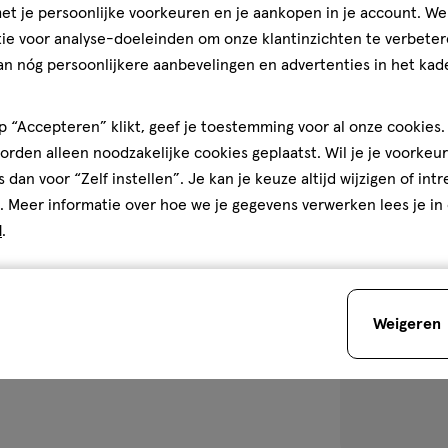
Golden Natural
t je persoonlijke voorkeuren en je aankopen in je account. W
Vegan 1000 MC
ie voor analyse-doeleinden om onze klantinzichten te verbeter
stuks
an nóg persoonlijkere aanbevelingen en advertenties in het kade
1
 “Accepteren” klikt, geef je toestemming voor al onze cookies. 
rden alleen noodzakelijke cookies geplaatst. Wil je je voorkeur
s dan voor “Zelf instellen”. Je kan je keuze altijd wijzigen of int
. Meer informatie over hoe we je gegevens verwerken lees je in
toevoegen
d
.
aan
verlanglijst
Weigeren