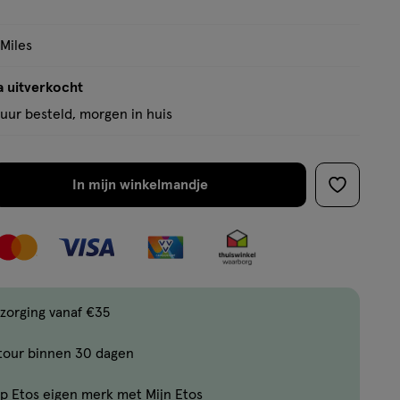
 Miles
a uitverkocht
uur besteld, morgen in huis
In mijn winkelmandje
verhoog
toevoege
aantal
aan
met
verlanglijs
één
,
Bijna
zorging vanaf €35
uitverkocht!
tour binnen 30 dagen
Er
zijn
p Etos eigen merk met Mijn Etos