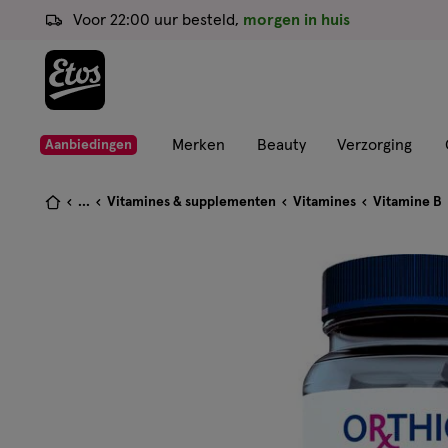
ga
Voor 22:00 uur besteld,
morgen in huis
naar
de
hoofd
content
ga
Merken
Beauty
Verzorging
Aanbiedingen
naar
de
Je
...
Vitamines & supplementen
Vitamines
Vitamine B
zoekbalk
bent
ga
hier:
naar
de
footer