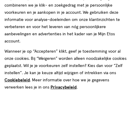
combineren we je klik- en zoekgedrag met je persoonlijke
voorkeuren en je aankopen in je account. We gebruiken deze
informatie voor analyse-doeleinden om onze klantinzichten te
verbeteren en voor het leveren van nóg persoonlijkere
aanbevelingen en advertenties in het kader van je Mijn Etos
account.
Wanneer je op “Accepteren” klikt, geef je toestemming voor al
onze cookies. Bij “Weigeren” worden alleen noodzakelijke cookies
geplaatst. Wil je je voorkeuren zelf instellen? Kies dan voor “Zelf
€ 6.79
6
.
79
instellen”. Je kan je keuze altijd wijzigen of intrekken via ons
Cookiebeleid
. Meer informatie over hoe we je gegevens
Online op voorraad
verwerken lees je in ons
Privacybeleid
.
Vóór 22:00 uur besteld, morgen in huis
1
In mijn winkelmandje
verhoog
aantal
met
één