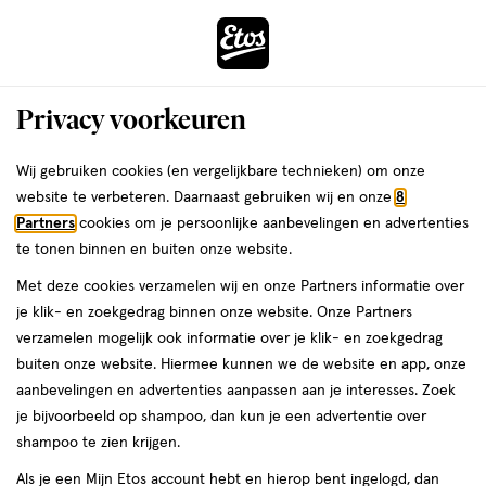
ga
Voor 22:00 uur besteld,
morgen in huis
naar
de
Menu
hoofd
Zoeken
Privacy voorkeuren
content
›
›
ga
Interactie
naar
Wij gebruiken cookies (en vergelijkbare technieken) om onze
Je
Neusspray
Alles van Otrivin
met
de
website te verbeteren. Daarnaast gebruiken wij en onze
8
bent
Otrivin Xylometazoline HCI 1 MG/ML
dit
zoekbalk
Partners
cookies om je persoonlijke aanbevelingen en advertenties
ers
Weleda
hier:
veld
ga
Neusspray bij een Verstopte Neus 10
te tonen binnen en buiten onze website.
opent
naar
ML
Met deze cookies verzamelen wij en onze Partners informatie over
een
de
je klik- en zoekgedrag binnen onze website. Onze Partners
volledig
footer
geneesmiddel,
geneesmiddel
10 ML
spray
verzamelen mogelijk ook informatie over je klik- en zoekgedrag
venster
10
buiten onze website. Hiermee kunnen we de website en app, onze
met
ML,
aanbevelingen en advertenties aanpassen aan je interesses. Zoek
geavanceerde
spray
toevoegen
je bijvoorbeeld op shampoo, dan kun je een advertentie over
zoekopties
aan
shampoo te zien krijgen.
verlanglijst
Als je een Mijn Etos account hebt en hierop bent ingelogd, dan