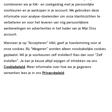
combineren we je klik- en zoekgedrag met je persoonlijke
voorkeuren en je aankopen in je account. We gebruiken deze
informatie voor analyse-doeleinden om onze klantinzichten te
verbeteren en voor het leveren van nóg persoonlijkere
aanbevelingen en advertenties in het kader van je Mijn Etos
account.
Wanneer je op “Accepteren” klikt, geef je toestemming voor al
€ 3.99
3
.
99
onze cookies. Bij “Weigeren” worden alleen noodzakelijke cookies
6 voor 10.00
Product
geplaatst. Wil je je voorkeuren zelf instellen? Kies dan voor “Zelf
badge
Je bespaart €13,94 bij 6 stuks
instellen”. Je kan je keuze altijd wijzigen of intrekken via ons
tooltip
Cookiebeleid
. Meer informatie over hoe we je gegevens
Spaar 1 Air Mile
verwerken lees je in ons
Privacybeleid
.
Online op voorraad
Vóór 22:00 uur besteld, morgen in huis
1
In mijn winkelmandje
verhoog
aantal