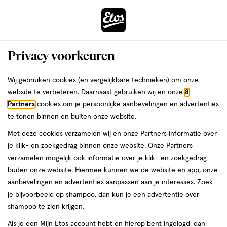
ga
Voor 22:00 uur besteld,
morgen in huis
naar
de
Menu
hoofd
Zoeken
Privacy voorkeuren
content
›
›
ga
Interactie
naar
Wij gebruiken cookies (en vergelijkbare technieken) om onze
Je
Douchegel
Alles van Palmolive
met
de
website te verbeteren. Daarnaast gebruiken wij en onze
8
bent
Palmolive Naturals Jasmijn & Melk
dit
zoekbalk
Partners
cookies om je persoonlijke aanbevelingen en advertenties
ers
Weleda
hier:
veld
ga
Douchecrème 250 ML
te tonen binnen en buiten onze website.
opent
naar
Met deze cookies verzamelen wij en onze Partners informatie over
een
de
250
250 ML
je klik- en zoekgedrag binnen onze website. Onze Partners
volledig
ML,
footer
verzamelen mogelijk ook informatie over je klik- en zoekgedrag
venster
6 voor
buiten onze website. Hiermee kunnen we de website en app, onze
toevoegen
met
00
10.
aanbevelingen en advertenties aanpassen aan je interesses. Zoek
aan
geavanceerde
je bijvoorbeeld op shampoo, dan kun je een advertentie over
verlanglijst
zoekopties
shampoo te zien krijgen.
Als je een Mijn Etos account hebt en hierop bent ingelogd, dan