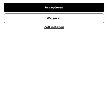
huidverzorgingsproducten? Waar is het precies goed
Accepteren
voor en zijn er ook bijwerkingen over bekend? Lees
snel verder!
Weigeren
Lees meer
Zelf instellen
Op zoek naar iets anders?
Handzeep
Assortiment
Verzorging deals
500+ winkels
, altijd in de buurt
Trending
producten en merken
Gratis
bezorging vanaf €35
Gratis
retourneren
Meer voordeel
met Mijn Etos