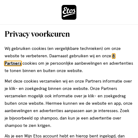
ga
Voor 22:00 uur besteld,
morgen in huis
naar
de
Menu
hoofd
Zoeken
Privacy voorkeuren
content
›
›
ga
Interactie
naar
Wij gebruiken cookies (en vergelijkbare technieken) om onze
Je
Handzeep
Alles van Palmolive
met
de
website te verbeteren. Daarnaast gebruiken wij en onze
8
bent
Palmolive Naturals Moisture Care Melk
dit
zoekbalk
Partners
cookies om je persoonlijke aanbevelingen en advertenties
ers
Weleda
hier:
veld
ga
& Olijf Blokzeep 4x90 gram
te tonen binnen en buiten onze website.
opent
naar
Met deze cookies verzamelen wij en onze Partners informatie over
een
de
4
5
4 stuks
tablet
5/5
(4)
je klik- en zoekgedrag binnen onze website. Onze Partners
volledig
stuks,
footer
van
verzamelen mogelijk ook informatie over je klik- en zoekgedrag
venster
tablet
5
1+1
buiten onze website. Hiermee kunnen we de website en app, onze
met
toevoegen
sterren
gratis
aanbevelingen en advertenties aanpassen aan je interesses. Zoek
geavanceerde
aan
op
je bijvoorbeeld op shampoo, dan kun je een advertentie over
zoekopties
verlanglijst
basis
shampoo te zien krijgen.
van
Als je een Mijn Etos account hebt en hierop bent ingelogd, dan
4