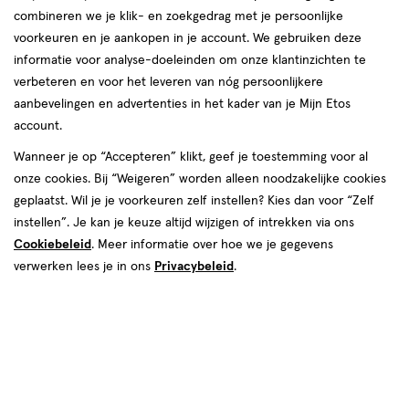
combineren we je klik- en zoekgedrag met je persoonlijke
reviews
voorkeuren en je aankopen in je account. We gebruiken deze
informatie voor analyse-doeleinden om onze klantinzichten te
verbeteren en voor het leveren van nóg persoonlijkere
aanbevelingen en advertenties in het kader van je Mijn Etos
account.
Wanneer je op “Accepteren” klikt, geef je toestemming voor al
€ 4.35
4
.
onze cookies. Bij “Weigeren” worden alleen noodzakelijke cookies
35
1+1 gratis
Product
geplaatst. Wil je je voorkeuren zelf instellen? Kies dan voor “Zelf
badge
Je bespaart €4,35 bij 2 stuks
instellen”. Je kan je keuze altijd wijzigen of intrekken via ons
tooltip
Cookiebeleid
. Meer informatie over hoe we je gegevens
Spaar 1 Air Mile
verwerken lees je in ons
Privacybeleid
.
Online op voorraad
Vóór 22:00 uur besteld, morgen in huis
2
In mijn winkelmandje
verhoog
aantal