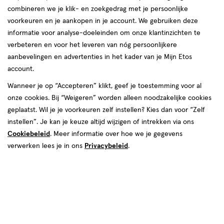
combineren we je klik- en zoekgedrag met je persoonlijke
voorkeuren en je aankopen in je account. We gebruiken deze
informatie voor analyse-doeleinden om onze klantinzichten te
verbeteren en voor het leveren van nóg persoonlijkere
aanbevelingen en advertenties in het kader van je Mijn Etos
account.
Wanneer je op “Accepteren” klikt, geef je toestemming voor al
€ 3.39
3
.
39
onze cookies. Bij “Weigeren” worden alleen noodzakelijke cookies
4 voor 8.00
Product
geplaatst. Wil je je voorkeuren zelf instellen? Kies dan voor “Zelf
badge
Je bespaart €5,56 bij 4 stuks
instellen”. Je kan je keuze altijd wijzigen of intrekken via ons
tooltip
Cookiebeleid
. Meer informatie over hoe we je gegevens
Spaar 1 Air Mile
verwerken lees je in ons
Privacybeleid
.
Online op voorraad
Vóór 22:00 uur besteld, morgen in huis
1
In mijn winkelmandje
verhoog
aantal