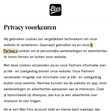
ga
Voor 22:00 uur besteld,
morgen in huis
naar
de
Menu
hoofd
Zoeken
Privacy voorkeuren
content
›
›
ga
Interactie
naar
Wij gebruiken cookies (en vergelijkbare technieken) om onze
Je
Handzeep
Alles van Palmolive
met
de
website te verbeteren. Daarnaast gebruiken wij en onze
8
bent
Palmolive Sensorial Escape Lavender
dit
zoekbalk
Partners
cookies om je persoonlijke aanbevelingen en advertenties
ers
Weleda
hier:
veld
ga
& Bergamot Handzeep 300 ML
te tonen binnen en buiten onze website.
opent
naar
Met deze cookies verzamelen wij en onze Partners informatie over
een
de
300
300 ML
je klik- en zoekgedrag binnen onze website. Onze Partners
volledig
ML,
footer
verzamelen mogelijk ook informatie over je klik- en zoekgedrag
venster
4 voor
buiten onze website. Hiermee kunnen we de website en app, onze
toevoegen
met
00
8.
aanbevelingen en advertenties aanpassen aan je interesses. Zoek
aan
geavanceerde
je bijvoorbeeld op shampoo, dan kun je een advertentie over
verlanglijst
zoekopties
shampoo te zien krijgen.
Als je een Mijn Etos account hebt en hierop bent ingelogd, dan