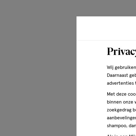
Privac
Wij gebruiken
Daarnaast ge
advertenties 
Met deze cook
binnen onze w
zoekgedrag b
aanbevelingen
shampoo, dan 