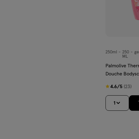
250ml
250
ge
250ml,
ML
gel
Palmolive Ther
Douche Bodysc
4.6
4.6/5
(23)
van
5
1
sterren
op
basis
van