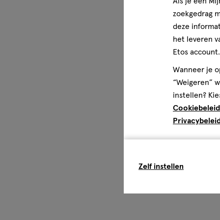
Als je een Mi
zoekgedrag me
deze informat
het leveren v
Etos account.
Wanneer je op
“Weigeren” wo
instellen? Kie
Cookiebeleid
Privacybelei
Zelf instellen