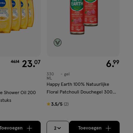
van € 46.14 voor € 23.07
23
.
€ 6.99
6
.
07
99
46
.
14
330
gel
gel
ML
Happy Earth 100% Natuurlijke
Floral Patchouli Douchegel 300
e Shower Oil 200
ML
 stuks
3.5
3.5/5
(2)
van
5
sterren
Toevoegen
Toevoegen
2
verhoog aantal met één
,
Limiet bereikt.
verhoog aantal m
Je kan maximaa