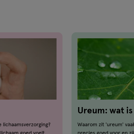
23
reviews
Ureum: wat is
huid?
de lichaamsverzorging?
Waarom zit 'ureum' vaa
e lichaam goed voelt.
precies goed voor en zi