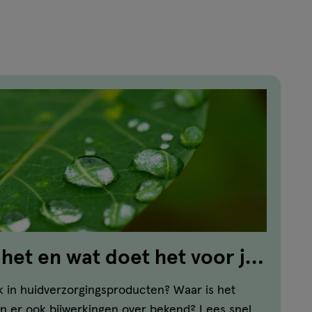
2
reviews
 het en wat doet het voor je
k in huidverzorgingsproducten? Waar is het
jn er ook bijwerkingen over bekend? Lees snel