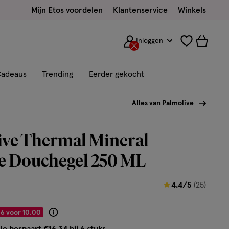
Mijn Etos voordelen
Klantenservice
Winkels
Inloggen
adeaus
Trending
Eerder gekocht
Alles van Palmolive
ive Thermal Mineral
e Douchegel 250 ML
4.4
4.4/5
(25)
van
5
6 voor 10.00
Product
sterren
badge