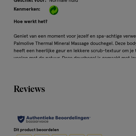
Geschikt voor:
Normale huid
Kenmerken:
Hoe werkt het?
Geniet van een moment voor jezelf en spa-achtige verwe
Palmolive Thermal Mineral Massage douchegel. Deze bod
heeft een heerlijke geur en lekkere scrub-textuur om je
voelen met de natuur. Deze douchegel is gemaakt met in
oorsprong*. De douchegel bevat ook 100% natuurlijke ess
douche-ervaring waardoor je je helemaal verwend voelt. D
voor 30% uit gerecycled plastic bestaat en volledig recyc
Reviews
Meer hierover vind je op Palmolive.eu.com/naturalworld.
ingrediënten met beperkte verwerking.
Ingrediënten
Aqua, Sodium Laureth Sulfate, Cocamidopropyl Betaine, 
Dit product beoordelen
Chloride, Parfum, Citric Acid, Hydrated Silica, Sodium Sa