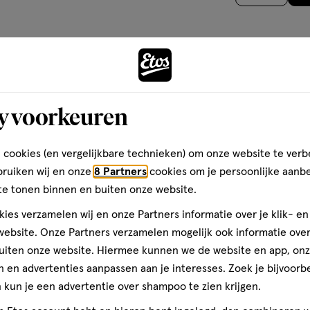
sterren
op
basis
van
Andere
47
reviews
y voorkeuren
toevoegen
aan
 cookies (en vergelijkbare technieken) om onze website te verb
verlanglijst
bruiken wij en onze
8 Partners
cookies om je persoonlijke aanb
te tonen binnen en buiten onze website.
ies verzamelen wij en onze Partners informatie over je klik- e
ebsite. Onze Partners verzamelen mogelijk ook informatie over 
uiten onze website. Hiermee kunnen we de website en app, on
 en advertenties aanpassen aan je interesses. Zoek je bijvoorb
kun je een advertentie over shampoo te zien krijgen.