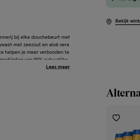
Bekijk win
nnerij bij elke douchebeurt met
ywash met zeezout en aloë vera
 te helpen je meer verbonden te
grediënten van 95% natuurlijke
entiële olie voor een luxueuze
e douchegel zit in een fles die
lebaar is. Voel je meer mens.
Alterna
*Water en natuurlijke
toevoegen
Acrylates Copolymer, Sodium
aan
licylate, Sodium Benzoate,
verlanglijst