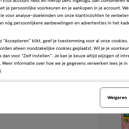
jn Etos account hebt en hierop bent ingelogd, dan combineren w
t je persoonlijke voorkeuren en je aankopen in je account. W
250ml
250
ge
250ml,
ie voor analyse-doeleinden om onze klantinzichten te verbeter
ML
gel
an nóg persoonlijkere aanbevelingen en advertenties in het kade
Palmolive Arom
Sleep Doucheg
 “Accepteren” klikt, geef je toestemming voor al onze cookies. 
4
4/5
(24)
rden alleen noodzakelijke cookies geplaatst. Wil je je voorkeur
van
s dan voor “Zelf instellen”. Je kan je keuze altijd wijzigen of int
5
1
. Meer informatie over hoe we je gegevens verwerken lees je in
sterren
d
.
op
basis
van
toevoegen
24
Weigeren
aan
reviews
verlanglijst