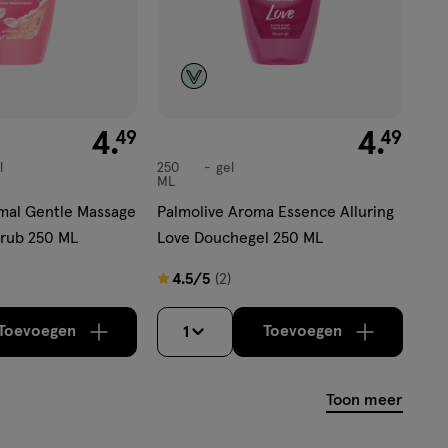
€ 4.49
4
.
€ 4.49
4
.
49
49
l
250
gel
gel
ML
mal Gentle Massage
Palmolive Aroma Essence Alluring
rub 250 ML
Love Douchegel 250 ML
4.5
4.5/5
(2)
van
5
Toevoegen
Toevoegen
1
verhoog aantal met één
,
Bijna uitverkocht!
verhoog aantal m
Er zijn nog
sterren
op
Toon meer
basis
van