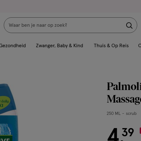
Zoeken
Interactie
met
Gezondheid
Zwanger, Baby & Kind
Thuis & Op Reis
C
dit
veld
opent
een
Palmol
volledig
venster
Massag
met
geavanceerde
250
250 ML
scrub
zoekopties
ML,
scrub
4
€ 4.39
39
.