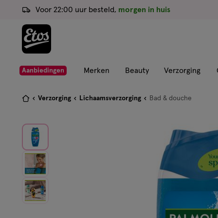
ga
Voor 22:00 uur besteld,
morgen in huis
naar
de
hoofd
content
ga
Merken
Beauty
Verzorging
Aanbiedingen
naar
de
Je
Verzorging
Lichaamsverzorging
Bad & douche
zoekbalk
bent
ga
hier:
naar
de
footer