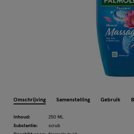
Omschrijving
Samenstelling
Gebruik
B
Inhoud:
250 ML
Substantie:
scrub