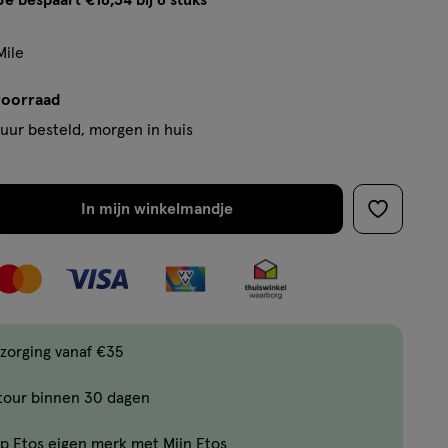
Je bespaart €16,34 bij 6 stuks
op
tooltip
basis
Mile
van
25
voorraad
reviews
uur besteld, morgen in huis
In mijn winkelmandje
verhoog
toevoege
aantal
aan
met
verlanglijs
één
,
Limiet
zorging vanaf €35
bereikt.
tour binnen 30 dagen
Je
kan
p Etos eigen merk met Mijn Etos