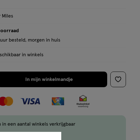
r Miles
voorraad
uur besteld, morgen in huis
chikbaar in winkels
In mijn winkelmandje
verhoog
toevoege
aantal
aan
met
verlanglijs
één
,
Limiet
 in een aantal winkels verkrijgbaar
bereikt.
zorging vanaf €35
Je