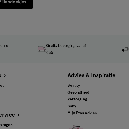
illendoekjes
ten en
Gratis
bezorging vanaf
€35
s
Advies & Inspiratie
tos
Beauty
Gezondheid
Verzorging
Baby
Mijn Etos Advies
ervice
 vragen