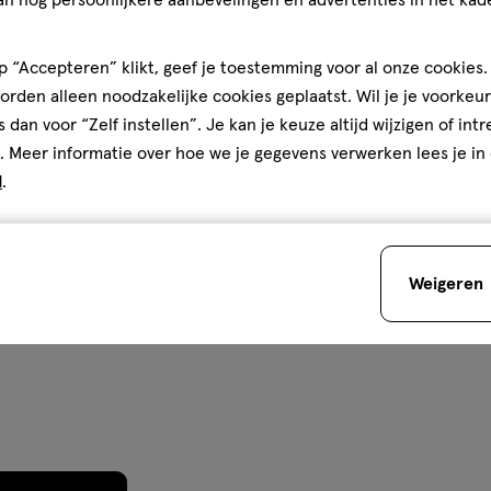
of
dit
 “Accepteren” klikt, geef je toestemming voor al onze cookies. 
product
rden alleen noodzakelijke cookies geplaatst. Wil je je voorkeur
beschikbaar
s dan voor “Zelf instellen”. Je kan je keuze altijd wijzigen of int
is
. Meer informatie over hoe we je gegevens verwerken lees je in
bij
d
.
jouw
Je bespaart
€3
Etos
winkel.
</p>
Weigeren