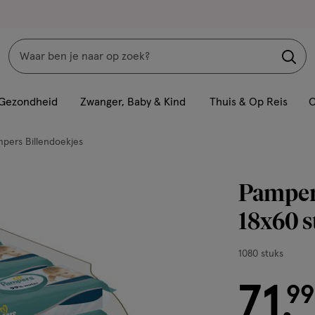
Zoeken
Interactie
met
Gezondheid
Zwanger, Baby & Kind
Thuis & Op Reis
C
dit
veld
pers Billendoekjes
opent
een
Pamper
volledig
venster
18x60 s
met
geavanceerde
1080
1080 stuks
zoekopties
stuks,
71
€ 71.99
99
.