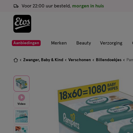
ga
Voor 22:00 uur besteld,
morgen in huis
naar
de
hoofd
content
ga
Merken
Beauty
Verzorging
Aanbiedingen
naar
de
Je
Zwanger, Baby & Kind
Verschonen
Billendoekjes
Pam
zoekbalk
bent
ga
hier:
naar
de
footer
Video