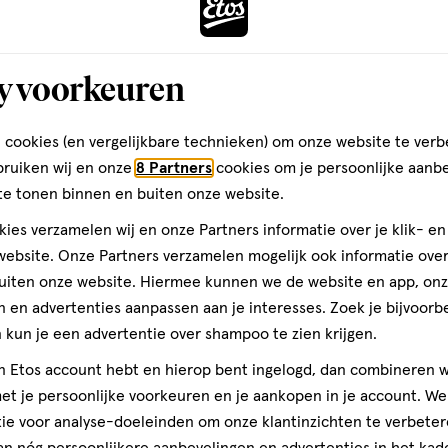
ks
optie
Gratis
re
<em
onclick="docum
y voorkeuren
huid
button-
e van de huid te herstellen en
Bekijk win
-
 cookies (en vergelijkbare technieken) om onze website te verb
link.button-
bruiken wij en onze
8 Partners
cookies om je persoonlijke aanb
-
te tonen binnen en buiten onze website.
icon.c-
ekjes 18x60 stuks
store-
ies verzamelen wij en onze Partners informatie over je klik- e
stock__link.js-
ebsite. Onze Partners verzamelen mogelijk ook informatie over 
t 99% water. Onze babydoekjes
store-
uiten onze website. Hiermee kunnen we de website en app, on
Vul voo
e huid van je baby te
stock-
 en advertenties aanpassen aan je interesses. Zoek je bijvoorb
lijke pH-waarde van de huid
link').click()">'B
kun je een advertentie over shampoo te zien krijgen.
e zijn gemaakt met 0% alcohol
winkelvoorraad
dgekeurd door de dermatologen
jn Etos account hebt en hierop bent ingelogd, dan combineren w
om
t je persoonlijke voorkeuren en je aankopen in je account. W
te
ie voor analyse-doeleinden om onze klantinzichten te verbeter
zien
an nóg persoonlijkere aanbevelingen en advertenties in het kade