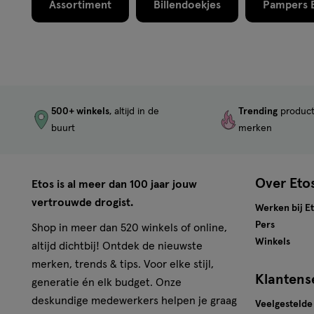
Assortiment
Billendoekjes
Pampers B
500+ winkels
, altijd in de
Trending
produc
buurt
merken
Over Eto
Etos is al meer dan 100 jaar jouw
vertrouwde drogist.
Werken bij E
Pers
Shop in meer dan 520 winkels of online,
Winkels
altijd dichtbij! Ontdek de nieuwste
merken, trends & tips. Voor elke stijl,
Klantens
generatie én elk budget. Onze
deskundige medewerkers helpen je graag
Veelgestelde