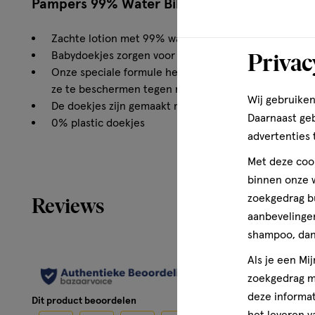
Pampers 99% Water Billendoekjes 18x60 stu
Zachte lotion met 99% water
Privac
Babydoekjes zorgen voor een milde reiniging van de 
Onze speciale formule helpt de natuurlijke pH-waard
ze te beschermen tegen roodheid
Wij gebruiken
De doekjes zijn gemaakt met 0% alcohol & parfum
Daarnaast ge
0% plastic doekjes
advertenties 
Hoe werken de Pampers 99% Water Billendo
Met deze cook
binnen onze w
Pampers babydoekjes 99% water - een zachte lotion me
zoekgedrag b
Reviews
reinigen mild de gevoelige de huid en helpen de gevoelig
aanbevelingen
beschermen dankzij onze speciale formule die de natuur
shampoo, dan 
helpt herstellen en ze te beschermen tegen roodheid. Z
en parfum. De formule is dermatologisch getest en goe
Als je een Mi
van de Skin Health Alliance.
zoekgedrag me
deze informat
Dit product beoordelen
Wettelijke benaming
het leveren v