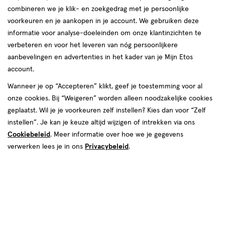
combineren we je klik- en zoekgedrag met je persoonlijke
reviews
voorkeuren en je aankopen in je account. We gebruiken deze
informatie voor analyse-doeleinden om onze klantinzichten te
verbeteren en voor het leveren van nóg persoonlijkere
aanbevelingen en advertenties in het kader van je Mijn Etos
account.
Wanneer je op “Accepteren” klikt, geef je toestemming voor al
€ 7.49
7
.
onze cookies. Bij “Weigeren” worden alleen noodzakelijke cookies
49
geplaatst. Wil je je voorkeuren zelf instellen? Kies dan voor “Zelf
instellen”. Je kan je keuze altijd wijzigen of intrekken via ons
Spaar 2 Air Miles
Cookiebeleid
. Meer informatie over hoe we je gegevens
Online op voorraad
verwerken lees je in ons
Privacybeleid
.
Voor 22:00 besteld, maandag in huis
1
In mijn winkelmandje
verhoog
aantal
met