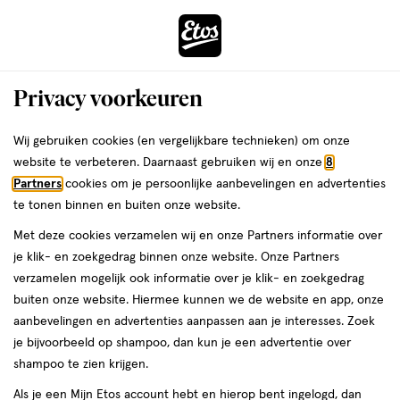
ga
Voor 22:00 uur besteld, maandag in huis
naar
de
Menu
hoofd
Zoeken
Privacy voorkeuren
content
›
›
ga
Interactie
naar
Wij gebruiken cookies (en vergelijkbare technieken) om onze
Je
Tandpasta
Alles van Parodontax
met
de
website te verbeteren. Daarnaast gebruiken wij en onze
8
bent
Parodontax Active Repair Fresh Mint
dit
zoekbalk
Partners
cookies om je persoonlijke aanbevelingen en advertenties
ers
Weleda
hier:
veld
ga
Tandpasta 75 ML
te tonen binnen en buiten onze website.
opent
naar
Met deze cookies verzamelen wij en onze Partners informatie over
een
de
medisch
4.1
medisch hulpmiddel
75 ML
pasta
4.1/5
(47)
je klik- en zoekgedrag binnen onze website. Onze Partners
volledig
hulpmiddel,
footer
van
verzamelen mogelijk ook informatie over je klik- en zoekgedrag
venster
75
5
buiten onze website. Hiermee kunnen we de website en app, onze
ML,
met
toevoegen
sterren
aanbevelingen en advertenties aanpassen aan je interesses. Zoek
pasta
geavanceerde
aan
op
je bijvoorbeeld op shampoo, dan kun je een advertentie over
zoekopties
verlanglijst
basis
shampoo te zien krijgen.
van
Als je een Mijn Etos account hebt en hierop bent ingelogd, dan
47