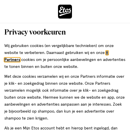
ga
Voor 22:00 uur besteld, maandag in huis
naar
de
Menu
hoofd
Zoeken
Privacy voorkeuren
content
›
›
ga
Interactie
naar
Wij gebruiken cookies (en vergelijkbare technieken) om onze
Je
Baby bad- en doucheverzorging
Alles van Paw Patrol
met
de
website te verbeteren. Daarnaast gebruiken wij en onze
8
bent
Paw Patrol Foam Tabs 6x16 gram
dit
zoekbalk
Partners
cookies om je persoonlijke aanbevelingen en advertenties
ers
Weleda
hier:
veld
ga
te tonen binnen en buiten onze website.
16
16 GR
opent
naar
Met deze cookies verzamelen wij en onze Partners informatie over
GR,
een
de
je klik- en zoekgedrag binnen onze website. Onze Partners
volledig
footer
toevoegen
verzamelen mogelijk ook informatie over je klik- en zoekgedrag
venster
aan
buiten onze website. Hiermee kunnen we de website en app, onze
met
verlanglijst
aanbevelingen en advertenties aanpassen aan je interesses. Zoek
geavanceerde
je bijvoorbeeld op shampoo, dan kun je een advertentie over
zoekopties
shampoo te zien krijgen.
Als je een Mijn Etos account hebt en hierop bent ingelogd, dan