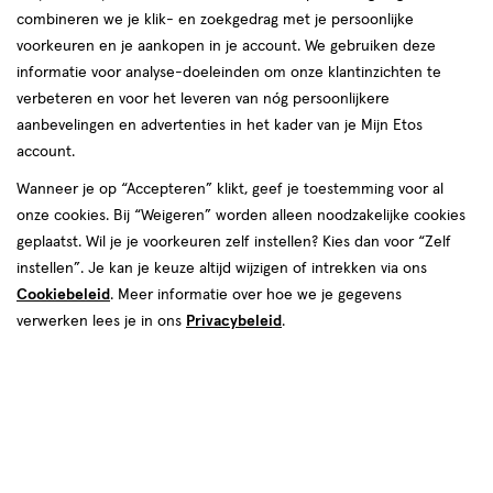
combineren we je klik- en zoekgedrag met je persoonlijke
voorkeuren en je aankopen in je account. We gebruiken deze
informatie voor analyse-doeleinden om onze klantinzichten te
€ 4.99
4
.
99
verbeteren en voor het leveren van nóg persoonlijkere
aanbevelingen en advertenties in het kader van je Mijn Etos
Spaar 1 Air Mile
account.
Wanneer je op “Accepteren” klikt, geef je toestemming voor al
Online op voorraad
onze cookies. Bij “Weigeren” worden alleen noodzakelijke cookies
Voor 22:00 besteld, maandag in huis
geplaatst. Wil je je voorkeuren zelf instellen? Kies dan voor “Zelf
instellen”. Je kan je keuze altijd wijzigen of intrekken via ons
Cookiebeleid
1
. Meer informatie over hoe we je gegevens
In mijn winkelmandje
verhoog
verwerken lees je in ons
Privacybeleid
.
aantal
met
één
,
Bijna
Gratis
bezorging vanaf €35
uitverkocht!
Er