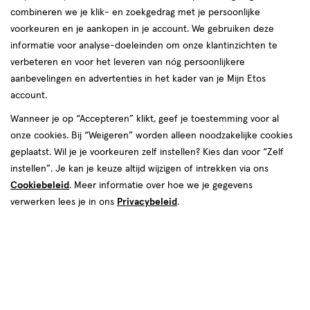
combineren we je klik- en zoekgedrag met je persoonlijke
reviews
voorkeuren en je aankopen in je account. We gebruiken deze
Instellingen aanpassen
informatie voor analyse-doeleinden om onze klantinzichten te
verbeteren en voor het leveren van nóg persoonlijkere
aanbevelingen en advertenties in het kader van je Mijn Etos
account.
Video
Wanneer je op “Accepteren” klikt, geef je toestemming voor al
€ 11.59
11
.
onze cookies. Bij “Weigeren” worden alleen noodzakelijke cookies
59
geplaatst. Wil je je voorkeuren zelf instellen? Kies dan voor “Zelf
instellen”. Je kan je keuze altijd wijzigen of intrekken via ons
Spaar 4 Air Miles
Cookiebeleid
. Meer informatie over hoe we je gegevens
Online op voorraad
verwerken lees je in ons
Privacybeleid
.
Voor 22:00 besteld, maandag in huis
1
In mijn winkelmandje
verhoog
aantal
met