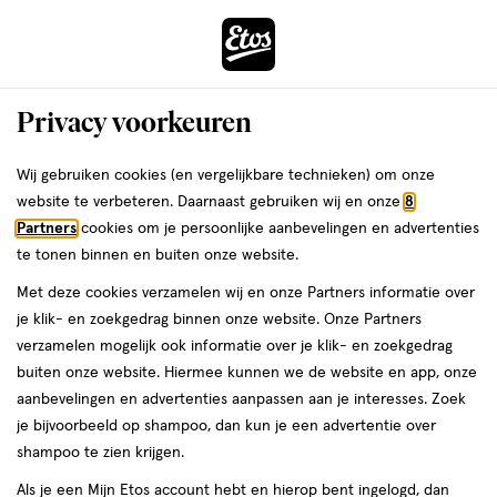
ga
Voor 22:00 uur besteld, maandag in huis
naar
de
Menu
hoofd
Zoeken
Privacy voorkeuren
content
›
›
ga
Interactie
naar
Wij gebruiken cookies (en vergelijkbare technieken) om onze
Je
Mondwater
Alles van Perio Aid
met
de
website te verbeteren. Daarnaast gebruiken wij en onze
8
bent
PERIO•AID Intensive Care
dit
zoekbalk
Partners
cookies om je persoonlijke aanbevelingen en advertenties
ers
Weleda
hier:
veld
ga
Mondspoeling 500 ML
te tonen binnen en buiten onze website.
opent
naar
Met deze cookies verzamelen wij en onze Partners informatie over
een
de
500
3.8
500 ML
3.8/5
(6)
je klik- en zoekgedrag binnen onze website. Onze Partners
volledig
ML,
footer
van
verzamelen mogelijk ook informatie over je klik- en zoekgedrag
venster
5
buiten onze website. Hiermee kunnen we de website en app, onze
met
toevoegen
sterren
aanbevelingen en advertenties aanpassen aan je interesses. Zoek
geavanceerde
aan
op
je bijvoorbeeld op shampoo, dan kun je een advertentie over
zoekopties
verlanglijst
basis
shampoo te zien krijgen.
van
Als je een Mijn Etos account hebt en hierop bent ingelogd, dan
6