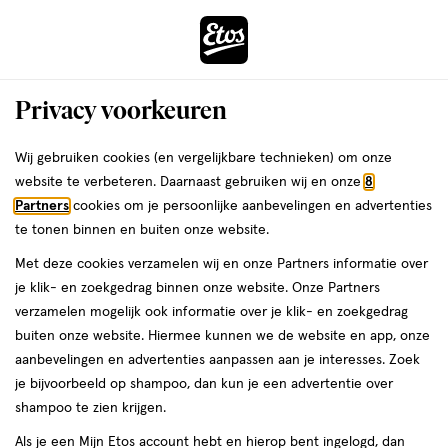
ga
Voor 22:00 uur besteld,
morgen in huis
naar
de
Menu
hoofd
Zoeken
Privacy voorkeuren
content
›
›
ga
Interactie
naar
Wij gebruiken cookies (en vergelijkbare technieken) om onze
Je
Fopspenen
Alles van Philips Avent
met
de
website te verbeteren. Daarnaast gebruiken wij en onze
8
bent
Philips Avent Fopspeen Ultra Soft
dit
zoekbalk
Partners
cookies om je persoonlijke aanbevelingen en advertenties
ers
Weleda
hier:
veld
ga
18M+ SCF093/05 2 stuks
te tonen binnen en buiten onze website.
opent
naar
Met deze cookies verzamelen wij en onze Partners informatie over
een
de
18+
4.6
18+ maanden
1 stuk
4.6/5
(120)
je klik- en zoekgedrag binnen onze website. Onze Partners
volledig
maanden,
footer
van
verzamelen mogelijk ook informatie over je klik- en zoekgedrag
venster
1
5
buiten onze website. Hiermee kunnen we de website en app, onze
stuk,
met
toevoegen
sterren
aanbevelingen en advertenties aanpassen aan je interesses. Zoek
geavanceerde
aan
op
je bijvoorbeeld op shampoo, dan kun je een advertentie over
zoekopties
verlanglijst
basis
shampoo te zien krijgen.
van
Als je een Mijn Etos account hebt en hierop bent ingelogd, dan
120