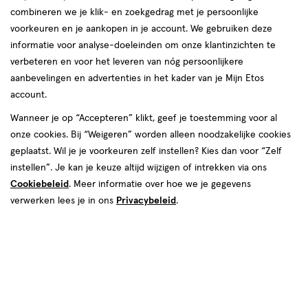
combineren we je klik- en zoekgedrag met je persoonlijke
reviews
voorkeuren en je aankopen in je account. We gebruiken deze
informatie voor analyse-doeleinden om onze klantinzichten te
verbeteren en voor het leveren van nóg persoonlijkere
aanbevelingen en advertenties in het kader van je Mijn Etos
account.
Wanneer je op “Accepteren” klikt, geef je toestemming voor al
€ 10.49
10
.
onze cookies. Bij “Weigeren” worden alleen noodzakelijke cookies
49
geplaatst. Wil je je voorkeuren zelf instellen? Kies dan voor “Zelf
instellen”. Je kan je keuze altijd wijzigen of intrekken via ons
Spaar 4 Air Miles
Cookiebeleid
. Meer informatie over hoe we je gegevens
Online bijna uitverkocht
verwerken lees je in ons
Privacybeleid
.
Vóór 22:00 uur besteld, morgen in huis
1
In mijn winkelmandje
verhoog
aantal
met