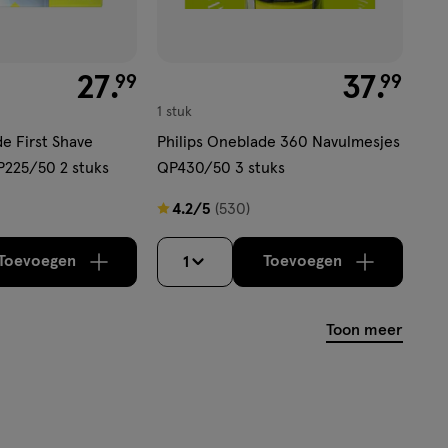
€ 27.99
27
.
€ 37.99
37
.
99
99
1 stuk
e First Shave
Philips Oneblade 360 Navulmesjes
P225/50 2 stuks
QP430/50 3 stuks
4.2
4.2/5
(530)
van
5
Toevoegen
Toevoegen
1
verhoog aantal met één
,
Bijna uitverkocht!
verhoog aantal m
Er zijn no
sterren
op
Toon meer
basis
van
530
reviews