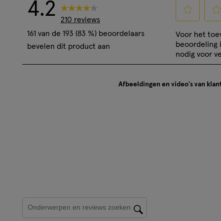
4.2
210 reviews
Selecteer
Sele
161 van de 193 (83 %) beoordelaars
Voor het to
om
om
beoordeling 
bevelen dit product aan
het
het
nodig voor ve
artikel
artik
te
te
Afbeeldingen en video's van klan
beoordelen
beoo
met
met
1
2
ster.
ster
Hiermee
Hie
open
ope
je
je
een
een
vragenformul
vrag
Onderwerpen en beoordelingen zoeken per regio