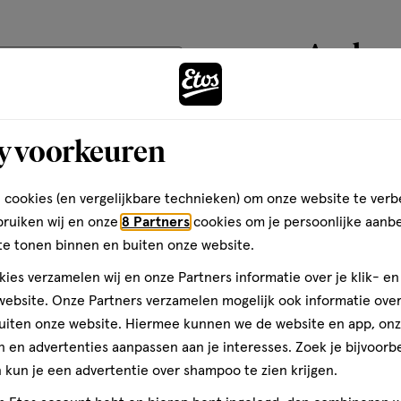
basis
van
Andere
350
teren op
Recentste
reviews
toevoegen
y voorkeuren
aan
Kwaliteit
verlanglijst
Kwaliteit, 5.0 van 5
5.0
 cookies (en vergelijkbare technieken) om onze website te verb
jk
Prijs
bruiken wij en onze
8 Partners
cookies om je persoonlijke aanb
k
Prijs, 5.0 van 5
te tonen binnen en buiten onze website.
5.0
icht
le
Gebruiksgemak
ies verzamelen wij en onze Partners informatie over je klik- e
Gebruiksgemak, 5.0 van 5
ebsite. Onze Partners verzamelen mogelijk ook informatie over 
n,
5.0
uiten onze website. Hiermee kunnen we de website en app, on
 en advertenties aanpassen aan je interesses. Zoek je bijvoorb
kun je een advertentie over shampoo te zien krijgen.
den