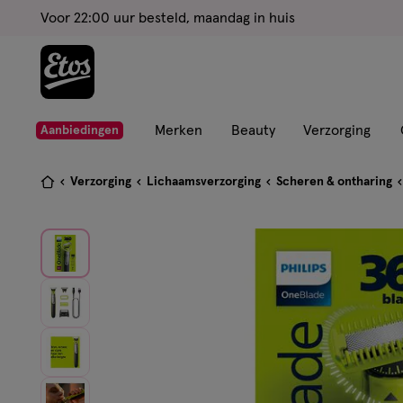
ga
Voor 22:00 uur besteld, maandag in huis
naar
de
hoofd
content
ga
Merken
Beauty
Verzorging
Aanbiedingen
naar
de
Je
Verzorging
Lichaamsverzorging
Scheren & ontharing
zoekbalk
bent
ga
hier:
naar
de
footer