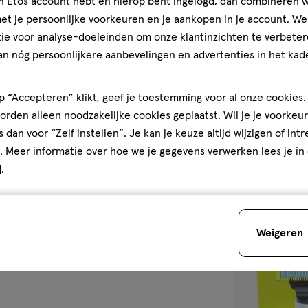
jn Etos account hebt en hierop bent ingelogd, dan combineren w
1 stuk
t je persoonlijke voorkeuren en je aankopen in je account. W
Philips OneBla
ie voor analyse-doeleinden om onze klantinzichten te verbeter
+ Body kit QP6
an nóg persoonlijkere aanbevelingen en advertenties in het kade
4.4
4.4/5
(71)
van
 “Accepteren” klikt, geef je toestemming voor al onze cookies. 
5
1
rden alleen noodzakelijke cookies geplaatst. Wil je je voorkeur
sterren
s dan voor “Zelf instellen”. Je kan je keuze altijd wijzigen of int
op
. Meer informatie over hoe we je gegevens verwerken lees je in
basis
d
.
van
toevoegen
71
aan
reviews
verlanglijst
Weigeren