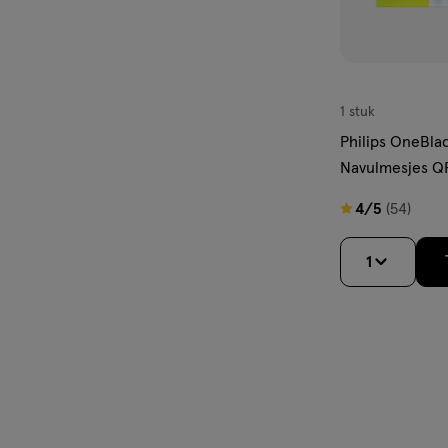
1 stuk
Philips OneBlad
Navulmesjes Q
4
4/5
(54)
van
5
1
sterren
op
basis
van
54
reviews