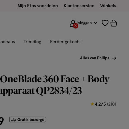
Mijn Etos voordelen
Klantenservice
Winkels
Inloggen
adeaus
Trending
Eerder gekocht
Alles van Philips
 OneBlade 360 Face + Body
apparaat QP2834/23
4.2
4.2/5
(210)
van
9
5
sterren