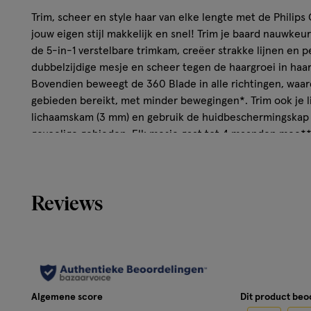
Trim, scheer en style haar van elke lengte met de Phili
jouw eigen stijl makkelijk en snel! Trim je baard nauwke
de 5-in-1 verstelbare trimkam, creëer strakke lijnen en 
dubbelzijdige mesje en scheer tegen de haargroei in haar
Bovendien beweegt de 360 Blade in alle richtingen, waard
gebieden bereikt, met minder bewegingen*. Trim ook je 
lichaamskam (3 mm) en gebruik de huidbeschermingskap 
gevoelige gebieden. Elk mesje gaat tot 4 maanden mee**
* vs. voorganger QP210
Reviews
** Voor de beste scheerervaring. Op basis van 2 volledi
daadwerkelijke resultaat kan variëren.
Wettelijke benaming
QP2834/23 ONE BLADE FBOX FACE&BODY 360
Algemene score
Dit product be