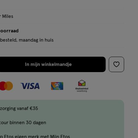
op
basis
r Miles
van
210
voorraad
reviews
besteld, maandag in huis
In mijn winkelmandje
verhoog
toevoege
aantal
aan
met
verlanglijs
één
,
Bijna
zorging vanaf €35
uitverkocht!
tour binnen 30 dagen
Er
zijn
p Etos eigen merk met Mijn Etos