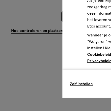
Als je een Mi
zoekgedrag me
deze informat
Meer laden
het leveren v
Etos account.
Hoe controleren en plaatsen wij reviews?
Wanneer je op
“Weigeren” wo
instellen? Kie
Cookiebeleid
Privacybelei
Zelf instellen