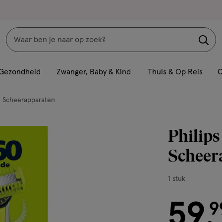
Zoeken
Interactie
met
Gezondheid
Zwanger, Baby & Kind
Thuis & Op Reis
C
dit
veld
Scheerapparaten
opent
een
Philips
volledig
venster
Scheer
met
geavanceerde
1
1 stuk
zoekopties
stuk,
59
€ 59.99
9
.