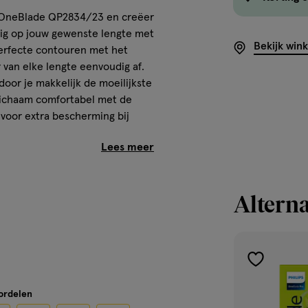
ps OneBlade QP2834/23 en creëer
urig op jouw gewenste lengte met
Bekijk win
perfecte contouren met het
 van elke lengte eenvoudig af.
oor je makkelijk de moeilijkste
lichaam comfortabel met de
voor extra bescherming bij
.
Alterna
ge scheerbeurten per week. Het
toevoegen
aan
oordelen
verlanglijst