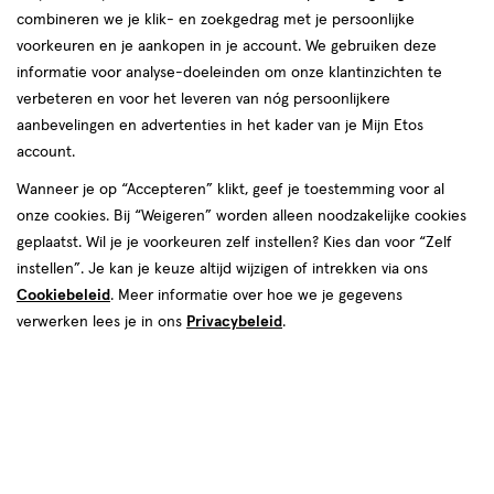
van
combineren we je klik- en zoekgedrag met je persoonlijke
30
voorkeuren en je aankopen in je account. We gebruiken deze
reviews
informatie voor analyse-doeleinden om onze klantinzichten te
verbeteren en voor het leveren van nóg persoonlijkere
aanbevelingen en advertenties in het kader van je Mijn Etos
account.
Wanneer je op “Accepteren” klikt, geef je toestemming voor al
onze cookies. Bij “Weigeren” worden alleen noodzakelijke cookies
geplaatst. Wil je je voorkeuren zelf instellen? Kies dan voor “Zelf
van € 159.99 voor € 103.99
159
.
99
35% korting
Product
103
.
instellen”. Je kan je keuze altijd wijzigen of intrekken via ons
99
badge
Cookiebeleid
. Meer informatie over hoe we je gegevens
Je bespaart €56
tooltip
verwerken lees je in ons
Privacybeleid
.
Spaar 41 Air Miles
Online op voorraad
Vóór 22:00 uur besteld, morgen in huis