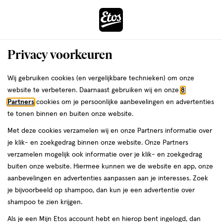
ga
Voor 22:00 uur besteld,
morgen in huis
naar
de
Menu
hoofd
Zoeken
Privacy voorkeuren
content
›
›
ga
Interactie
naar
Wij gebruiken cookies (en vergelijkbare technieken) om onze
Je
Elektrische tandenborstels
Alles van Philips
met
de
website te verbeteren. Daarnaast gebruiken wij en onze
8
bent
Philips Sonicare Elektrische
dit
zoekbalk
Partners
cookies om je persoonlijke aanbevelingen en advertenties
ers
Weleda
hier:
veld
ga
Tandenborstel 5300 series zwart
te tonen binnen en buiten onze website.
opent
naar
HX7101/03
Met deze cookies verzamelen wij en onze Partners informatie over
een
de
je klik- en zoekgedrag binnen onze website. Onze Partners
volledig
footer
1
4.7
1 stuk
4.7/5
(30)
verzamelen mogelijk ook informatie over je klik- en zoekgedrag
venster
stuk,
van
buiten onze website. Hiermee kunnen we de website en app, onze
met
5
35%
aanbevelingen en advertenties aanpassen aan je interesses. Zoek
geavanceerde
toevoegen
sterren
korting
je bijvoorbeeld op shampoo, dan kun je een advertentie over
zoekopties
aan
op
shampoo te zien krijgen.
verlanglijst
basis
Als je een Mijn Etos account hebt en hierop bent ingelogd, dan