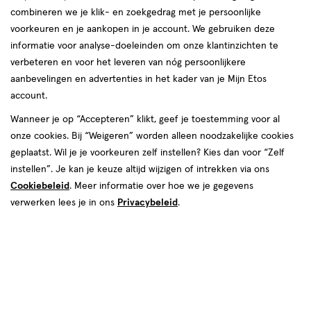
combineren we je klik- en zoekgedrag met je persoonlijke
voorkeuren en je aankopen in je account. We gebruiken deze
informatie voor analyse-doeleinden om onze klantinzichten te
verbeteren en voor het leveren van nóg persoonlijkere
aanbevelingen en advertenties in het kader van je Mijn Etos
account.
€ 14.49
14
.
49
Wanneer je op “Accepteren” klikt, geef je toestemming voor al
onze cookies. Bij “Weigeren” worden alleen noodzakelijke cookies
Spaar 5 Air Miles
geplaatst. Wil je je voorkeuren zelf instellen? Kies dan voor “Zelf
instellen”. Je kan je keuze altijd wijzigen of intrekken via ons
Online bijna uitverkocht
Cookiebeleid
. Meer informatie over hoe we je gegevens
Vóór 22:00 uur besteld, morgen in huis
verwerken lees je in ons
Privacybeleid
.
1
In mijn winkelmandje
verhoog
aantal
met
één