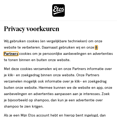
ga
Voor 22:00 uur besteld,
morgen in huis
naar
de
Menu
hoofd
Zoeken
Privacy voorkeuren
content
›
›
ga
Interactie
naar
Wij gebruiken cookies (en vergelijkbare technieken) om onze
Je
Neusspray
Alles van Physiomer
met
de
website te verbeteren. Daarnaast gebruiken wij en onze
8
bent
Physiomer kind 135ml
dit
zoekbalk
Partners
cookies om je persoonlijke aanbevelingen en advertenties
ers
Weleda
hier:
veld
ga
te tonen binnen en buiten onze website.
135
135 ML
opent
naar
Met deze cookies verzamelen wij en onze Partners informatie over
ML,
een
de
je klik- en zoekgedrag binnen onze website. Onze Partners
volledig
footer
toevoegen
verzamelen mogelijk ook informatie over je klik- en zoekgedrag
venster
aan
buiten onze website. Hiermee kunnen we de website en app, onze
met
verlanglijst
aanbevelingen en advertenties aanpassen aan je interesses. Zoek
geavanceerde
je bijvoorbeeld op shampoo, dan kun je een advertentie over
zoekopties
shampoo te zien krijgen.
Als je een Mijn Etos account hebt en hierop bent ingelogd, dan