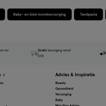
Baby- en kind mondverzorging
Tandpasta
ten en
Gratis
bezorging vanaf
€35
s
Advies & Inspiratie
tos
Beauty
Gezondheid
Verzorging
Baby
Mijn Etos Advies