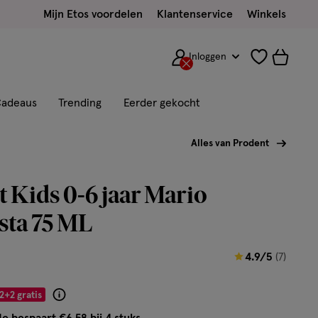
Mijn Etos voordelen
Klantenservice
Winkels
Inloggen
adeaus
Trending
Eerder gekocht
Alles van Prodent
 Kids 0-6 jaar Mario
sta 75 ML
4.9
4.9/5
(7)
van
5
2+2 gratis
Product
sterren
badge