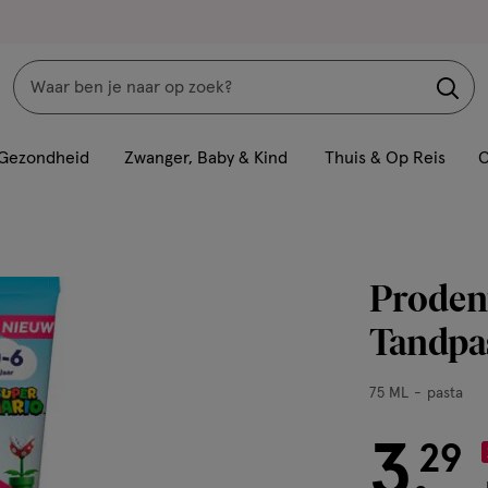
Zoeken
Interactie
met
Gezondheid
Zwanger, Baby & Kind
Thuis & Op Reis
C
dit
veld
opent
een
Prodent
volledig
venster
Tandpa
met
geavanceerde
75
75 ML
pasta
zoekopties
ML,
pasta
3
€ 3.29
29
.