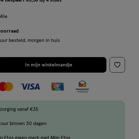
Je bespaart €6,58 bij 4 stuks
op
tooltip
basis
Mile
van
7
voorraad
reviews
uur besteld, morgen in huis
In mijn winkelmandje
verhoog
toevoege
aantal
aan
met
verlanglijs
één
,
Limiet
zorging vanaf €35
bereikt.
tour binnen 30 dagen
Je
kan
p Etos eigen merk met Mijn Etos