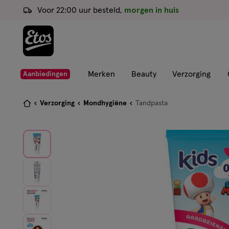
ga
Voor 22:00 uur besteld,
morgen in huis
naar
de
hoofd
content
ga
Merken
Beauty
Verzorging
Aanbiedingen
naar
de
Je
Verzorging
Mondhygiëne
Tandpasta
zoekbalk
bent
ga
hier:
naar
de
footer