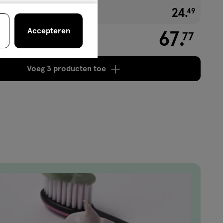
1+1 gratis
24
.
€ 24.4
49
Accepteren
67
.
77
Voeg
3 producten
toe