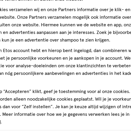
Kwaliteit, 5.0 van 5
5.0
 Cellulose Gum, Aroma, Decyl
ies verzamelen wij en onze Partners informatie over je klik- e
e
Monofluorophosphate. Bevat
Prijs
ebsite. Onze Partners verzamelen mogelijk ook informatie over 
Mooi vo
).
Prijs, 4.0 van 5
4.0
uiten onze website. Hiermee kunnen we de website en app, on
den
Gebruiksgemak
 en advertenties aanpassen aan je interesses. Zoek je bijvoorb
Gebruiksgemak, 4.0 van 5
kun je een advertentie over shampoo te zien krijgen.
4.0
promoten en 5 miljoen mensen
jn Etos account hebt en hierop bent ingelogd, dan combineren w
peciale schoolprogramma's. Want
t je persoonlijke voorkeuren en je aankopen in je account. W
arom zet Prodent zich in om
ie voor analyse-doeleinden om onze klantinzichten te verbeter
gen van
an nóg persoonlijkere aanbevelingen en advertenties in het kade
uitsluitend recyclebare,
 produceren. De tube van deze
 de tandpasta gemaakt met 97%
 “Accepteren” klikt, geef je toestemming voor al onze cookies. 
rden alleen noodzakelijke cookies geplaatst. Wil je je voorkeur
s dan voor “Zelf instellen”. Je kan je keuze altijd wijzigen of int
. Meer informatie over hoe we je gegevens verwerken lees je in
d
.