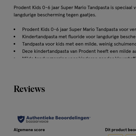
Prodent Kids 0-6 jaar Super Mario Tandpasta is speciaal
langdurige bescherming tegen gaatjes.
Prodent Kids 0-6 jaar Super Mario Tandpasta voor v
Kindertandpasta met fluoride voor langdurige besche
Tandpasta voor kids met een milde, weinig schuimen
Deze kindertandpasta van Prodent heeft een milde 
Milde tandverzorging voor kinderen zonder kleurstof
Prodent tandpasta met 97% ingrediënten van natuurl
Reviews
Hoe werkt het?
Let op: Bij online bestelling wordt er een willekeurige va
geen ontwerp selecteren. Prodent Kids 0-6 jaar Super Ma
ontwikkeld voor melktanden, waarvan het glazuur wel 50%
tanden. Deze tandverzorging bevat een extra milde form
Algemene score
Dit product be
Onze innovatieve remineralisatie-technologie met fluori