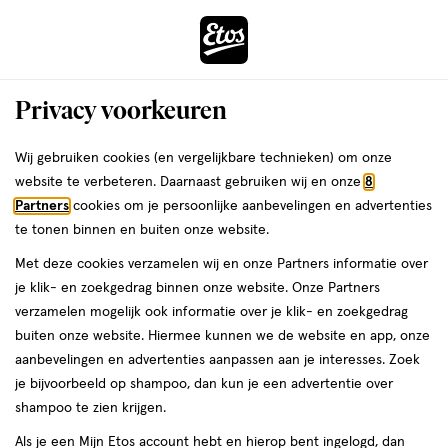
ga
Voor 22:00 uur besteld, maandag in huis
naar
de
Menu
hoofd
Zoeken
Privacy voorkeuren
content
›
›
ga
Interactie
naar
Wij gebruiken cookies (en vergelijkbare technieken) om onze
Je
BB cream
Alles van Pupa
met
de
website te verbeteren. Daarnaast gebruiken wij en onze
8
bent
PUPA BB Cream SPF20 002
dit
zoekbalk
Partners
cookies om je persoonlijke aanbevelingen en advertenties
ers
Weleda
hier:
veld
ga
te tonen binnen en buiten onze website.
50
50 ML
crème
opent
naar
Met deze cookies verzamelen wij en onze Partners informatie over
ML,
een
de
crème
je klik- en zoekgedrag binnen onze website. Onze Partners
volledig
footer
toevoegen
verzamelen mogelijk ook informatie over je klik- en zoekgedrag
venster
aan
buiten onze website. Hiermee kunnen we de website en app, onze
met
verlanglijst
aanbevelingen en advertenties aanpassen aan je interesses. Zoek
geavanceerde
je bijvoorbeeld op shampoo, dan kun je een advertentie over
zoekopties
shampoo te zien krijgen.
Als je een Mijn Etos account hebt en hierop bent ingelogd, dan