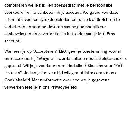
combineren we je klik- en zoekgedrag met je persoonlijke
voorkeuren en je aankopen in je account. We gebruiken deze
informatie voor analyse-doeleinden om onze klantinzichten te
€ 23.99
23
.
99
verbeteren en voor het leveren van nóg persoonlijkere
aanbevelingen en advertenties in het kader van je Mijn Etos
Spaar 9 Air Miles
account.
Wanneer je op “Accepteren” klikt, geef je toestemming voor al
Online op voorraad
onze cookies. Bij “Weigeren” worden alleen noodzakelijke cookies
Voor 22:00 besteld, maandag in huis
geplaatst. Wil je je voorkeuren zelf instellen? Kies dan voor “Zelf
instellen”. Je kan je keuze altijd wijzigen of intrekken via ons
Cookiebeleid
1
. Meer informatie over hoe we je gegevens
In mijn winkelmandje
verhoog
verwerken lees je in ons
Privacybeleid
.
aantal
met
één
,
Bijna
Gratis
bezorging vanaf €35
uitverkocht!
Er