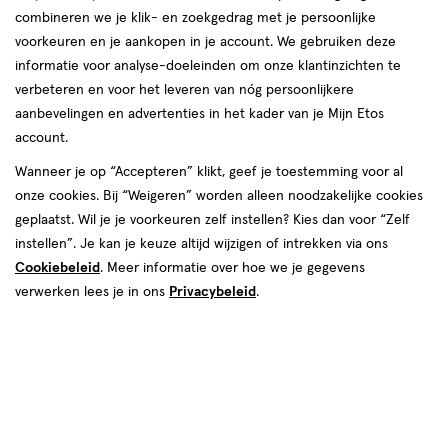
combineren we je klik- en zoekgedrag met je persoonlijke
voorkeuren en je aankopen in je account. We gebruiken deze
informatie voor analyse-doeleinden om onze klantinzichten te
verbeteren en voor het leveren van nóg persoonlijkere
aanbevelingen en advertenties in het kader van je Mijn Etos
account.
Wanneer je op “Accepteren” klikt, geef je toestemming voor al
€ 18.50
18
.
50
onze cookies. Bij “Weigeren” worden alleen noodzakelijke cookies
geplaatst. Wil je je voorkeuren zelf instellen? Kies dan voor “Zelf
Spaar 7 Air Miles
instellen”. Je kan je keuze altijd wijzigen of intrekken via ons
Cookiebeleid
. Meer informatie over hoe we je gegevens
Online op voorraad
verwerken lees je in ons
Privacybeleid
.
Vóór 22:00 uur besteld, morgen in huis
1
In mijn winkelmandje
verhoog
aantal
met