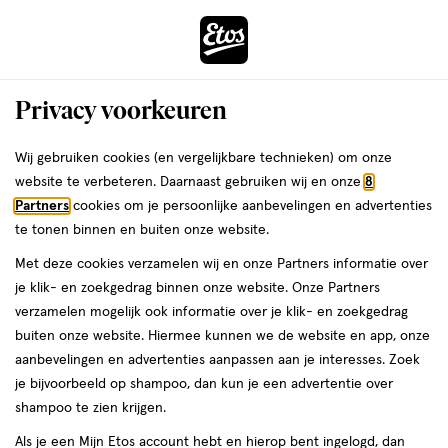
ga
Voor 22:00 uur besteld,
morgen in huis
naar
de
Menu
hoofd
Zoeken
Privacy voorkeuren
content
›
›
ga
Interactie
naar
Wij gebruiken cookies (en vergelijkbare technieken) om onze
Je
Gezichtsmaskers
Alles van Purito
met
de
website te verbeteren. Daarnaast gebruiken wij en onze
8
bent
PURITO Luminous Ceramide
dit
zoekbalk
Partners
cookies om je persoonlijke aanbevelingen en advertenties
ers
Weleda
hier:
veld
ga
Sleeping Pack 100 ML
te tonen binnen en buiten onze website.
opent
naar
Met deze cookies verzamelen wij en onze Partners informatie over
een
de
100
100 ML
je klik- en zoekgedrag binnen onze website. Onze Partners
volledig
ML,
footer
verzamelen mogelijk ook informatie over je klik- en zoekgedrag
venster
buiten onze website. Hiermee kunnen we de website en app, onze
toevoegen
met
aanbevelingen en advertenties aanpassen aan je interesses. Zoek
aan
geavanceerde
je bijvoorbeeld op shampoo, dan kun je een advertentie over
verlanglijst
zoekopties
shampoo te zien krijgen.
Als je een Mijn Etos account hebt en hierop bent ingelogd, dan