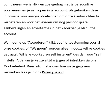
combineren we je klik- en zoekgedrag met je persoonlijke
voorkeuren en je aankopen in je account. We gebruiken deze
informatie voor analyse-doeleinden om onze klantinzichten te
€ 3.99
3
.
verbeteren en voor het leveren van nóg persoonlijkere
99
aanbevelingen en advertenties in het kader van je Mijn Etos
account.
Spaar 1 Air Mile
Wanneer je op “Accepteren” klikt, geef je toestemming voor al
Online op voorraad
onze cookies. Bij “Weigeren” worden alleen noodzakelijke cookies
Vóór 22:00 uur besteld, morgen in huis
geplaatst. Wil je je voorkeuren zelf instellen? Kies dan voor “Zelf
instellen”. Je kan je keuze altijd wijzigen of intrekken via ons
Cookiebeleid
. Meer informatie over hoe we je gegevens
1
In mijn winkelmandje
verhoog
verwerken lees je in ons
Privacybeleid
.
aantal
met
één
,
Limiet
Gratis
bezorging vanaf €35
bereikt.