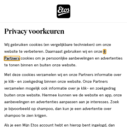
ga
Voor 22:00 uur besteld,
morgen in huis
naar
de
Menu
hoofd
Zoeken
Privacy voorkeuren
content
›
›
ga
Interactie
naar
Wij gebruiken cookies (en vergelijkbare technieken) om onze
Je
Handcrème
Alles van Purol
met
de
website te verbeteren. Daarnaast gebruiken wij en onze
8
bent
Purol Handcrème 100 ML
dit
zoekbalk
Partners
cookies om je persoonlijke aanbevelingen en advertenties
ers
Weleda
hier:
veld
ga
te tonen binnen en buiten onze website.
100
5
100 ML
crème
5/5
(3)
opent
naar
Met deze cookies verzamelen wij en onze Partners informatie over
ML,
van
een
de
crème
je klik- en zoekgedrag binnen onze website. Onze Partners
5
volledig
footer
verzamelen mogelijk ook informatie over je klik- en zoekgedrag
toevoegen
sterren
venster
buiten onze website. Hiermee kunnen we de website en app, onze
aan
op
met
aanbevelingen en advertenties aanpassen aan je interesses. Zoek
verlanglijst
basis
geavanceerde
je bijvoorbeeld op shampoo, dan kun je een advertentie over
van
zoekopties
shampoo te zien krijgen.
3
reviews
Als je een Mijn Etos account hebt en hierop bent ingelogd, dan