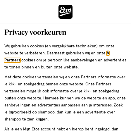
ga
Voor 22:00 uur besteld,
morgen in huis
naar
de
Menu
hoofd
Zoeken
Privacy voorkeuren
content
›
›
ga
Etos
Interactie
naar
Wij gebruiken cookies (en vergelijkbare technieken) om onze
met
de
website te verbeteren. Daarnaast gebruiken wij en onze
8
Drogist
ers
Weleda
dit
zoekbalk
Partners
cookies om je persoonlijke aanbevelingen en advertenties
veld
ga
te tonen binnen en buiten onze website.
|
opent
naar
Met deze cookies verzamelen wij en onze Partners informatie over
een
de
Alles
je klik- en zoekgedrag binnen onze website. Onze Partners
volledig
footer
verzamelen mogelijk ook informatie over je klik- en zoekgedrag
venster
om
buiten onze website. Hiermee kunnen we de website en app, onze
met
aanbevelingen en advertenties aanpassen aan je interesses. Zoek
geavanceerde
je
je bijvoorbeeld op shampoo, dan kun je een advertentie over
zoekopties
shampoo te zien krijgen.
mooi
Zóóómerdeals tot wel 70%
Als je een Mijn Etos account hebt en hierop bent ingelogd, dan