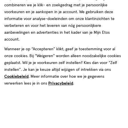
korting!
te
combineren we je klik- en zoekgedrag met je persoonlijke
Zóóóveel voordeel deze zomer bij etos op o.a. NIVEA, Oral-B
voorkeuren en je aankopen in je account. We gebruiken deze
voelen.
en Biodermal.
informatie voor analyse-doeleinden om onze klantinzichten te
verbeteren en voor het leveren van nóg persoonlijkere
Shop deals
Van
aanbevelingen en advertenties in het kader van je Mijn Etos
account.
Snel shoppen
binnen
Wanneer je op “Accepteren” klikt, geef je toestemming voor al
en
onze cookies. Bij “Weigeren” worden alleen noodzakelijke cookies
Lichaams­verzorging
Make-up
geplaatst. Wil je je voorkeuren zelf instellen? Kies dan voor “Zelf
van
instellen”. Je kan je keuze altijd wijzigen of intrekken via ons
Cookiebeleid
. Meer informatie over hoe we je gegevens
Vitamines & supple­
buiten.
Gezichts­verzorging
verwerken lees je in ons
Privacybeleid
.
menten
Haar­verzorging
Mond­hygiëne
Zonnebrand &
Verschonen
Aftersun