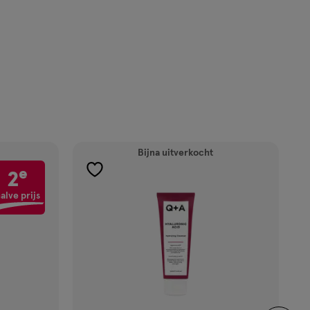
Bijna uitverkocht
e
2
toevoegen
aan
alve prijs
verlanglijst