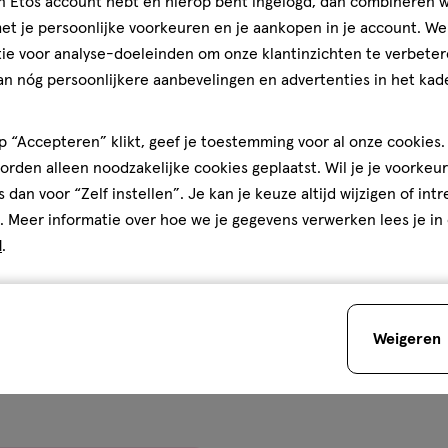
jn Etos account hebt en hierop bent ingelogd, dan combineren w
t je persoonlijke voorkeuren en je aankopen in je account. W
ie voor analyse-doeleinden om onze klantinzichten te verbeter
an nóg persoonlijkere aanbevelingen en advertenties in het kade
 “Accepteren” klikt, geef je toestemming voor al onze cookies. 
rden alleen noodzakelijke cookies geplaatst. Wil je je voorkeur
s dan voor “Zelf instellen”. Je kan je keuze altijd wijzigen of int
. Meer informatie over hoe we je gegevens verwerken lees je in
d
.
Weigeren