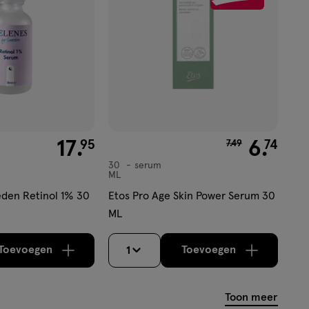
€ 17.95
17
.
van € 7.49 voor €
6
.
95
74
7
.
49
30
serum
serum
ML
den Retinol 1% 30
Etos Pro Age Skin Power Serum 30
ML
Toevoegen
Toevoegen
1
verhoog aantal met één
,
Bijna uitverkocht!
verhoog aantal m
Er zijn no
Toon meer