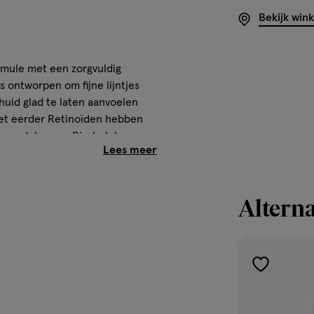
Bekijk win
rmule met een zorgvuldig
s ontworpen om fijne lijntjes
huid glad te laten aanvoelen
iet eerder Retinoïden hebben
 voordelen van Bisabolol en
versterkende voordelen te
brengen en te absorberen.
Alterna
atige teint te vernieuwen en de
rsprong
toevoegen
aan
verlanglijst