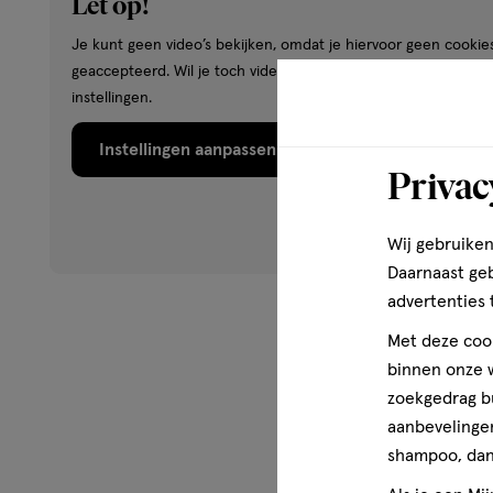
Let op!
Bisabolol, Saccharide Isomerate, Jojoba Esters, Helianthu
Helianthus Annuus (Sunflower) Seed Wax, Tocopherol, 
Je kunt geen video’s bekijken, omdat je hiervoor geen cookie
Glyceryl Stearate, Sodium Stearoyl Glutamate, Caprylyl Gl
geaccepteerd. Wil je toch video’s bekijken? Wijzig dan je cook
Ethylhexylglycerin, Sodium Citrate, Citric Acid.
instellingen.
Instellingen aanpassen
0.2% Retinol
Privac
Meer over
Wij gebruiken
Het Britse cosmeticamerk Q+A produceert natuurlijke, ef
Daarnaast ge
huidverzorgingsproducten. Q+A staat voor ‘Question + Ans
advertenties 
(Question) over ieder huidtype te beantwoorden (Answer
geformuleerd met natuurlijke en actieve ingrediënten, zo
Met deze cook
vitamine C. Ze zijn vrij van minerale oliën en kunstmatige
binnen onze w
veganisten. Doe eenvoudig de onlin skincare test om te
zoekgedrag b
passen bij jouw huid.
aanbevelingen
shampoo, dan 