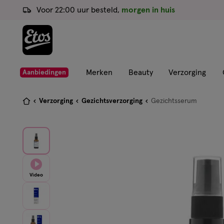
ga
Voor 22:00 uur besteld,
morgen in huis
naar
de
hoofd
content
ga
Merken
Beauty
Verzorging
Aanbiedingen
naar
de
Je
Verzorging
Gezichtsverzorging
Gezichtsserum
zoekbalk
bent
ga
hier:
naar
de
footer
Video