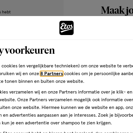
s, Annuus (Sunflower) Seed Oil,
Maak j
O-Cymen-5-Ol, Xanthan Gum,
s hebt
comple
ycol, Polyglycerin-3,
ie
y voorkeuren
 cookies (en vergelijkbare technieken) om onze website te verb
fectieve en betaalbare
bruiken wij en onze
8 Partners
cookies om je persoonlijke aanb
wer': ze zijn er om elke vraag
te tonen binnen en buiten onze website.
). De producten van Q+A zijn
als hyaluronzuur, retinol en
ies verzamelen wij en onze Partners informatie over je klik- e
 kleurstoffen. Ook geschikt voor
ebsite. Onze Partners verzamelen mogelijk ook informatie over 
 weten welke producten het best
uiten onze website. Hiermee kunnen we de website en app, on
 en advertenties aanpassen aan je interesses. Zoek je bijvoorb
kun je een advertentie over shampoo te zien krijgen.