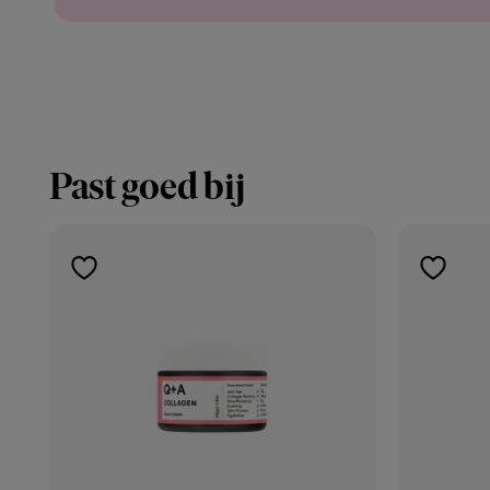
Past goed bij
toevoegen
toevoe
aan
aan
verlanglijst
verlangl