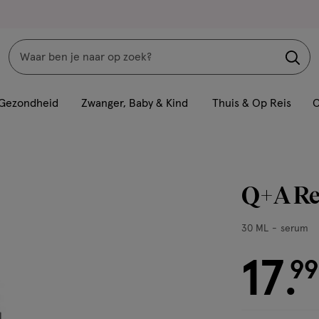
Zoeken
Interactie
met
Gezondheid
Zwanger, Baby & Kind
Thuis & Op Reis
C
dit
veld
opent
een
Q+A Re
volledig
venster
30
30 ML
serum
met
ML,
geavanceerde
17
serum
€ 17.99
99
.
zoekopties