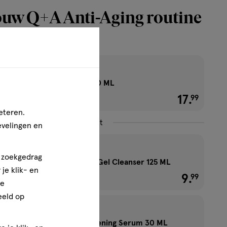
ouw Q+A Anti-Aging routine
et
Q+A Retinol Serum 30 ML
17
.
€ 17.99
99
eteren.
Combineer met
evelingen en
n zoekgedrag
Q+A Hyaluronic Acid Gel Cleanser 125 ML
je klik- en
9
.
€ 9.99
99
ze
eeld op
Q+A Vitamin C Brightening Serum 30 ML