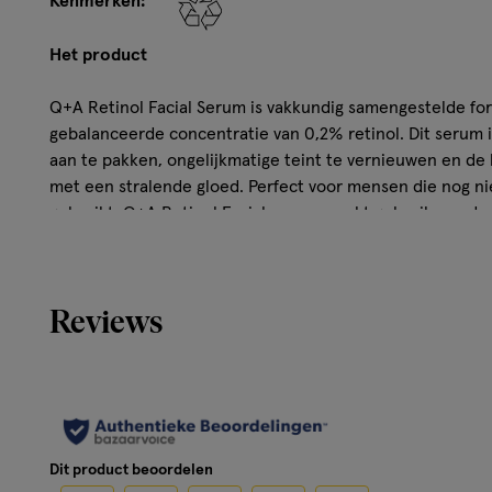
Kenmerken:
Het product
Q+A Retinol Facial Serum is vakkundig samengestelde fo
gebalanceerde concentratie van 0,2% retinol. Dit serum i
aan te pakken, ongelijkmatige teint te vernieuwen en de 
met een stralende gloed. Perfect voor mensen die nog n
gebruikt. Q+A Retinol Facial serum maakt gebruik van de
Squalaan om de huid te kalmeren en tegelijkertijd jeugd
bieden. De lichte textuur maakt het gemakkelijk aan te 
Reviews
Verjongend serum met retinol
Ontworpen om fijne lijntjes aan te pakken, ongelijkm
huid glad te laten aanvoelen
Bestaat voor 97% uit ingrediënten van natuurlijke oo
Dit product beoordelen
Hoe werkt het?