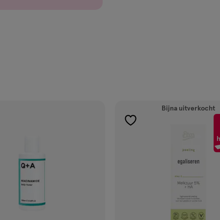
Bijna uitverkocht
gen
toevoegen
aan
h
ijst
verlanglijst