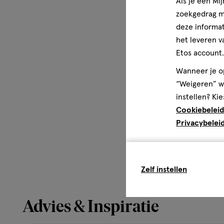
Als je een Mi
zoekgedrag me
deze informat
het leveren v
Etos account.
Wanneer je op
“Weigeren” wo
instellen? Kie
Cookiebeleid
Privacybelei
Zelf instellen
Advies & Inspiratie