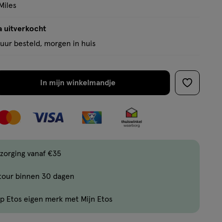
Miles
a uitverkocht
uur besteld, morgen in huis
In mijn winkelmandje
verhoog
toevoege
aantal
aan
met
verlanglijs
één
,
Bijna
zorging vanaf €35
uitverkocht!
tour binnen 30 dagen
Er
zijn
p Etos eigen merk met Mijn Etos
nog
maar