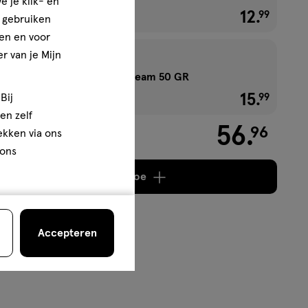
e je klik- en
12
.
€ 12.99
99
e gebruiken
en en voor
r van je Mijn
Q+A Collagen Face Cream 50 GR
15
.
€ 15.99
99
Bij
en zelf
56
.
96
rekken via ons
 ons
Voeg
4 producten
toe
Accepteren