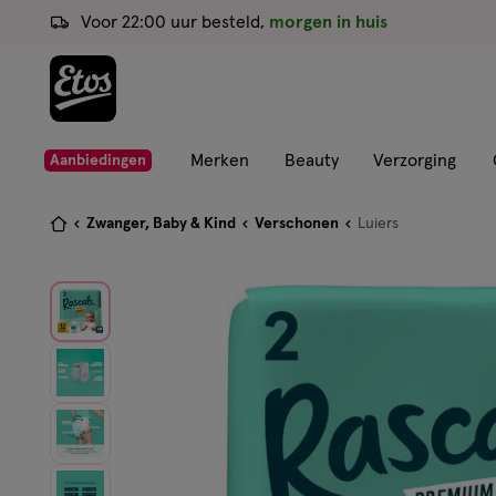
ga
Voor 22:00 uur besteld,
morgen in huis
naar
de
hoofd
content
ga
Merken
Beauty
Verzorging
Aanbiedingen
naar
de
Je
Zwanger, Baby & Kind
Verschonen
Luiers
zoekbalk
bent
ga
hier:
naar
de
footer