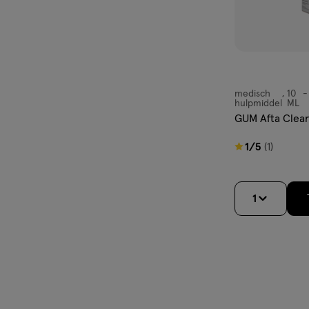
medisch
10
medisch
hulpmiddel
ML
hulpmiddel,
GUM Afta Clear
gel
1
1/5
(1)
van
5
1
sterren
op
basis
van
1
reviews