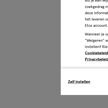
Als je een Mi
zoekgedrag me
deze informat
het leveren v
Etos account.
Wanneer je op
“Weigeren” wo
instellen? Kie
Cookiebeleid
Privacybelei
Zelf instellen