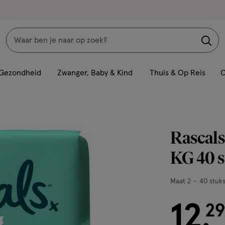
Zoeken
Interactie
met
Gezondheid
Zwanger, Baby & Kind
Thuis & Op Reis
C
dit
veld
opent
een
Rascals
volledig
venster
KG 40 s
met
geavanceerde
Maat
Maat 2
40 stuk
zoekopties
2,
12
40
€ 12.29
29
.
stuks,