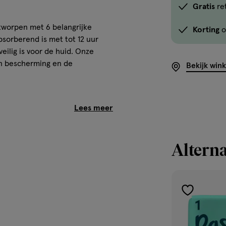
Gratis
re
ntworpen met 6 belangrijke
Korting
o
bsorberend is met tot 12 uur
ilig is voor de huid. Onze
en bescherming en de
Bekijk win
zelf ook ouders. Daarom zijn
 luier met hoge prestaties die
Alterna
toevoegen
scherming om doorlekken te
aan
verlanglijst