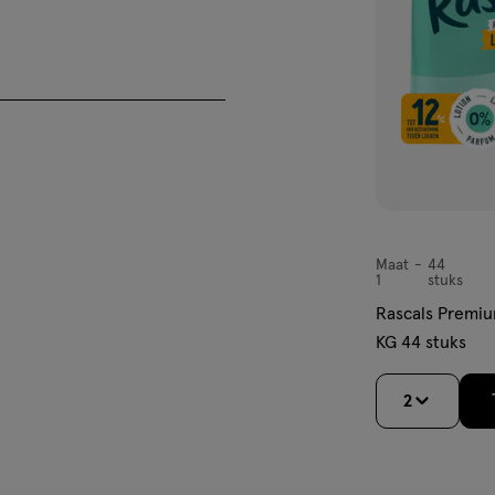
schillende elastische stukken
t AirSpun™-technologie voor
Maat
44
Maat
1
stuks
1,
Rascals Premiu
bieden geavanceerde
KG 44 stuks
2
ast, om de huid droog te houden