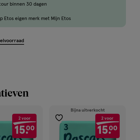
tour binnen 30 dagen
p Etos eigen merk met Mijn Etos
kelvoorraad
tieven
Bijna uitverkocht
2 voor
2 voor
toevoegen
15.
00
15.
00
aan
verlanglijst