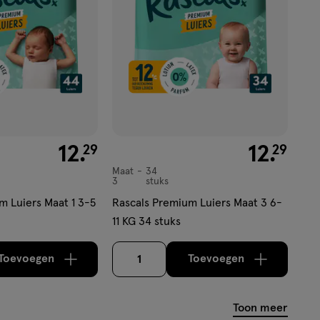
€ 12.29
12
.
€ 12.29
12
.
29
29
Maat
34
Maat
3
stuks
3,
m Luiers Maat 1 3-5
Rascals Premium Luiers Maat 3 6-
11 KG 34 stuks
Toevoegen
Toevoegen
1
verhoog aantal met één
,
Limiet bereikt.
verhoog aantal m
Je kan maximaa
Toon meer