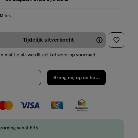
tooltip
 Miles
Tijdelijk uitverkocht
De
toevoege
aan
meeste
n mailtje als we dit artikel weer op voorraad
verlanglijs
producten
zijn
Breng mij op de hoogte
binnen
2
werkdagen
weer
op
voorraad
zorging vanaf €35