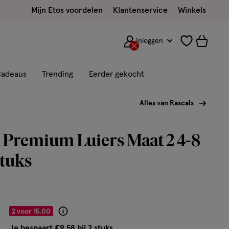
Mijn Etos voordelen
Klantenservice
Winkels
Inloggen
adeaus
Trending
Eerder gekocht
Alles van Rascals
 Premium Luiers Maat 2 4-8
tuks
s
2 voor 15.00
Product
badge
Je bespaart €9,58 bij 2 stuks