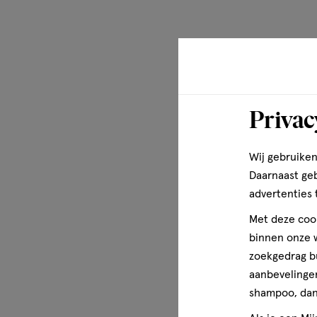
Geen schadelijke stoffen*
De hypoallergene en dermatologisch geteste materialen va
de tere huid.
Privac
Wij gebruiken
Daarnaast ge
advertenties 
Met deze cook
binnen onze w
zoekgedrag b
aanbevelingen
shampoo, dan 