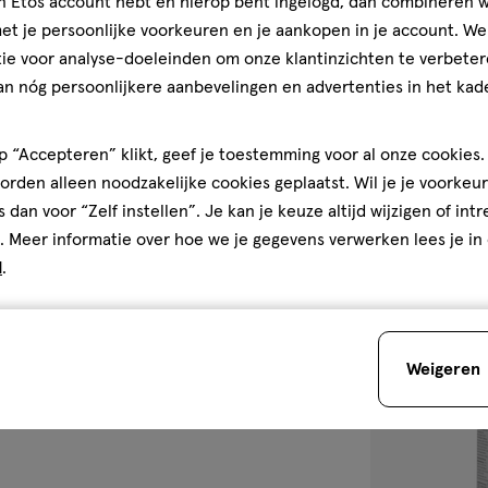
jn Etos account hebt en hierop bent ingelogd, dan combineren w
WaterWipes Bil
t je persoonlijke voorkeuren en je aankopen in je account. W
stuks
ie voor analyse-doeleinden om onze klantinzichten te verbeter
4.8
4.8/5
(82)
an nóg persoonlijkere aanbevelingen en advertenties in het kade
van
Bekijk alle varian
5
 “Accepteren” klikt, geef je toestemming voor al onze cookies. 
sterren
1
rden alleen noodzakelijke cookies geplaatst. Wil je je voorkeur
op
s dan voor “Zelf instellen”. Je kan je keuze altijd wijzigen of int
basis
. Meer informatie over hoe we je gegevens verwerken lees je in
van
Bijna 
d
.
82
toevoegen
reviews
aan
verlanglijst
Weigeren