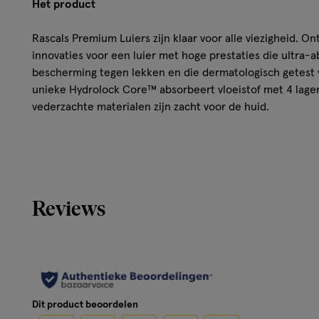
Het product
Rascals Premium Luiers zijn klaar voor alle viezigheid. O
innovaties voor een luier met hoge prestaties die ultra-a
bescherming tegen lekken en die dermatologisch getest ve
unieke Hydrolock Core™ absorbeert vloeistof met 4 lag
vederzachte materialen zijn zacht voor de huid.
6 belangrijke innovaties;
Hier bij Rascals kennen we onze pappenheimers. Wij zijn 
Rascals ontworpen met 6 belangrijke innovaties, voor een
Reviews
op de ergste viezigheid is voorbereid.
Unieke Hydrolock Core™
Onze Hydrolock Core™ absorbeert vocht met 4 lagen be
voorkomen.
Dit product beoordelen