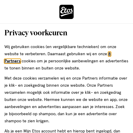
ga
Voor 22:00 uur besteld,
morgen in huis
naar
de
Menu
hoofd
Zoeken
Privacy voorkeuren
content
›
›
ga
Interactie
naar
Wij gebruiken cookies (en vergelijkbare technieken) om onze
Je
Oogcrème
Alles van Remescar
met
de
website te verbeteren. Daarnaast gebruiken wij en onze
8
bent
Remescar Hydrating Eye Serum 15 ML
dit
zoekbalk
Partners
cookies om je persoonlijke aanbevelingen en advertenties
ers
Weleda
hier:
veld
ga
te tonen binnen en buiten onze website.
15
15 ML
opent
naar
Met deze cookies verzamelen wij en onze Partners informatie over
ML,
een
de
je klik- en zoekgedrag binnen onze website. Onze Partners
25%
volledig
footer
toevoegen
verzamelen mogelijk ook informatie over je klik- en zoekgedrag
korting
venster
aan
buiten onze website. Hiermee kunnen we de website en app, onze
met
verlanglijst
aanbevelingen en advertenties aanpassen aan je interesses. Zoek
geavanceerde
je bijvoorbeeld op shampoo, dan kun je een advertentie over
zoekopties
shampoo te zien krijgen.
Als je een Mijn Etos account hebt en hierop bent ingelogd, dan