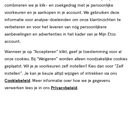
combineren we je klik- en zoekgedrag met je persoonlijke
voorkeuren en je aankopen in je account. We gebruiken deze
informatie voor analyse-doeleinden om onze klantinzichten te
verbeteren en voor het leveren van nóg persoonlijkere
aanbevelingen en advertenties in het kader van je Mijn Etos
account.
van € 26.99 voor € 20.24
26
.
99
25% korting
Product
Wanneer je op “Accepteren” klikt, geef je toestemming voor al
20
.
24
badge
onze cookies. Bij “Weigeren” worden alleen noodzakelijke cookies
Je bespaart €6,75
tooltip
geplaatst. Wil je je voorkeuren zelf instellen? Kies dan voor “Zelf
instellen”. Je kan je keuze altijd wijzigen of intrekken via ons
Spaar 8 Air Miles
Cookiebeleid
. Meer informatie over hoe we je gegevens
verwerken lees je in ons
Privacybeleid
.
Online op voorraad
Vóór 22:00 uur besteld, morgen in huis
1
In mijn winkelmandje
verhoog
aantal