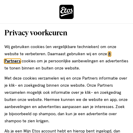
ga
Voor 22:00 uur besteld,
morgen in huis
naar
de
Menu
hoofd
Zoeken
Privacy voorkeuren
content
›
›
ga
Interactie
naar
Wij gebruiken cookies (en vergelijkbare technieken) om onze
Je
Deodorant
Alles van Rexona
met
de
website te verbeteren. Daarnaast gebruiken wij en onze
8
bent
Rexona Men Advanced Protection
dit
zoekbalk
Partners
cookies om je persoonlijke aanbevelingen en advertenties
ers
Weleda
hier:
veld
ga
Cobalt Dry Deodorant Roller 50 ML
te tonen binnen en buiten onze website.
opent
naar
Met deze cookies verzamelen wij en onze Partners informatie over
een
de
50
50 ML
roller
je klik- en zoekgedrag binnen onze website. Onze Partners
volledig
ML,
footer
verzamelen mogelijk ook informatie over je klik- en zoekgedrag
venster
roller
2+2
buiten onze website. Hiermee kunnen we de website en app, onze
toevoegen
met
gratis
aanbevelingen en advertenties aanpassen aan je interesses. Zoek
aan
geavanceerde
je bijvoorbeeld op shampoo, dan kun je een advertentie over
verlanglijst
zoekopties
shampoo te zien krijgen.
Als je een Mijn Etos account hebt en hierop bent ingelogd, dan