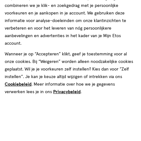
combineren we je klik- en zoekgedrag met je persoonlijke
voorkeuren en je aankopen in je account. We gebruiken deze
informatie voor analyse-doeleinden om onze klantinzichten te
verbeteren en voor het leveren van nóg persoonlijkere
aanbevelingen en advertenties in het kader van je Mijn Etos
account.
Wanneer je op “Accepteren” klikt, geef je toestemming voor al
€ 5.49
5
.
49
onze cookies. Bij “Weigeren” worden alleen noodzakelijke cookies
2+2 gratis
Product
geplaatst. Wil je je voorkeuren zelf instellen? Kies dan voor “Zelf
badge
Je bespaart €10,98 bij 4 stuks
instellen”. Je kan je keuze altijd wijzigen of intrekken via ons
tooltip
Cookiebeleid
. Meer informatie over hoe we je gegevens
Spaar 2 Air Miles
verwerken lees je in ons
Privacybeleid
.
Online op voorraad
Vóór 22:00 uur besteld, morgen in huis
4
In mijn winkelmandje
verhoog
aantal