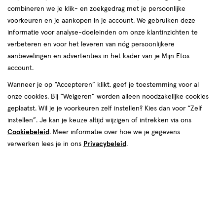
combineren we je klik- en zoekgedrag met je persoonlijke
reviews
voorkeuren en je aankopen in je account. We gebruiken deze
informatie voor analyse-doeleinden om onze klantinzichten te
verbeteren en voor het leveren van nóg persoonlijkere
aanbevelingen en advertenties in het kader van je Mijn Etos
account.
Wanneer je op “Accepteren” klikt, geef je toestemming voor al
€ 12.99
12
.
onze cookies. Bij “Weigeren” worden alleen noodzakelijke cookies
99
1+1 gratis
Product
geplaatst. Wil je je voorkeuren zelf instellen? Kies dan voor “Zelf
badge
Je bespaart €12,99 bij 2 stuks
instellen”. Je kan je keuze altijd wijzigen of intrekken via ons
tooltip
Cookiebeleid
. Meer informatie over hoe we je gegevens
Spaar 5 Air Miles
verwerken lees je in ons
Privacybeleid
.
Online op voorraad
Vóór 22:00 uur besteld, morgen in huis
2
In mijn winkelmandje
verhoog
aantal