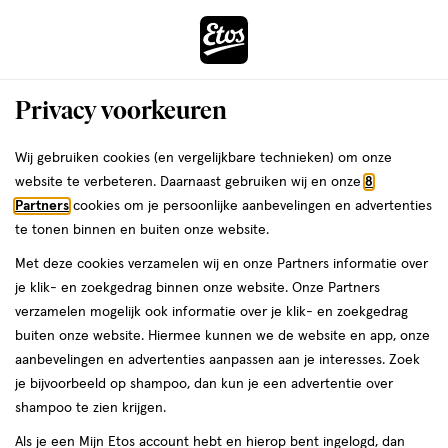
ga
Voor 22:00 uur besteld,
morgen in huis
naar
de
Menu
hoofd
Zoeken
Privacy voorkeuren
content
›
›
ga
Interactie
naar
Wij gebruiken cookies (en vergelijkbare technieken) om onze
Je
Mascara
Alles van Rimmel London
met
de
website te verbeteren. Daarnaast gebruiken wij en onze
8
bent
Rimmel London 100% Waterproof
dit
zoekbalk
Partners
cookies om je persoonlijke aanbevelingen en advertenties
ers
Weleda
hier:
veld
ga
Mascara 001 Black
te tonen binnen en buiten onze website.
opent
naar
Met deze cookies verzamelen wij en onze Partners informatie over
een
de
1
3
1 stuk
wax
3/5
(123)
je klik- en zoekgedrag binnen onze website. Onze Partners
volledig
stuk,
footer
van
verzamelen mogelijk ook informatie over je klik- en zoekgedrag
venster
wax
5
1+1
buiten onze website. Hiermee kunnen we de website en app, onze
met
toevoegen
sterren
gratis
aanbevelingen en advertenties aanpassen aan je interesses. Zoek
geavanceerde
aan
op
je bijvoorbeeld op shampoo, dan kun je een advertentie over
zoekopties
verlanglijst
basis
shampoo te zien krijgen.
van
Als je een Mijn Etos account hebt en hierop bent ingelogd, dan
123