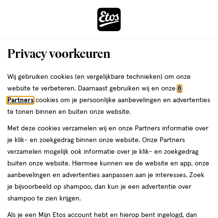
ga
Voor 22:00 uur besteld, maandag in huis
naar
de
Menu
hoofd
Zoeken
Privacy voorkeuren
content
›
›
ga
Interactie
naar
Wij gebruiken cookies (en vergelijkbare technieken) om onze
Je
Nagellak
Alles van Rimmel London
met
de
website te verbeteren. Daarnaast gebruiken wij en onze
8
bent
Rimmel London Nagellak 2-in-1 Nail
dit
zoekbalk
Partners
cookies om je persoonlijke aanbevelingen en advertenties
ers
Weleda
hier:
veld
ga
Care Base Coat 12 ML
te tonen binnen en buiten onze website.
opent
naar
Met deze cookies verzamelen wij en onze Partners informatie over
een
de
12
12 ML
lak
je klik- en zoekgedrag binnen onze website. Onze Partners
volledig
ML,
footer
verzamelen mogelijk ook informatie over je klik- en zoekgedrag
venster
lak
1+1
buiten onze website. Hiermee kunnen we de website en app, onze
toevoegen
met
gratis
aanbevelingen en advertenties aanpassen aan je interesses. Zoek
aan
geavanceerde
je bijvoorbeeld op shampoo, dan kun je een advertentie over
verlanglijst
zoekopties
shampoo te zien krijgen.
Als je een Mijn Etos account hebt en hierop bent ingelogd, dan