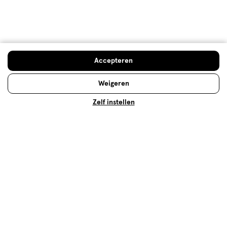
500+ winkels
, altijd in de buurt
Trending
producten en merken
Gratis
bezorging vanaf €35
Gratis
retourneren
Accepteren
Meer voordeel
met Mijn Etos
Weigeren
Zelf instellen
Over Etos
Klantenservice
Advies & Inspiratie