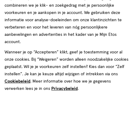
combineren we je klik- en zoekgedrag met je persoonlijke
voorkeuren en je aankopen in je account. We gebruiken deze
informatie voor analyse-doeleinden om onze klantinzichten te
verbeteren en voor het leveren van nóg persoonlijkere
aanbevelingen en advertenties in het kader van je Mijn Etos
account.
Wanneer je op “Accepteren” klikt, geef je toestemming voor al
€ 8.99
8
.
99
onze cookies. Bij “Weigeren” worden alleen noodzakelijke cookies
1+1 gratis
Product
geplaatst. Wil je je voorkeuren zelf instellen? Kies dan voor “Zelf
badge
Je bespaart €8,99 bij 2 stuks
instellen”. Je kan je keuze altijd wijzigen of intrekken via ons
tooltip
Cookiebeleid
. Meer informatie over hoe we je gegevens
Spaar 3 Air Miles
verwerken lees je in ons
Privacybeleid
.
Online op voorraad
Voor 22:00 besteld, maandag in huis
2
In mijn winkelmandje
verhoog
aantal