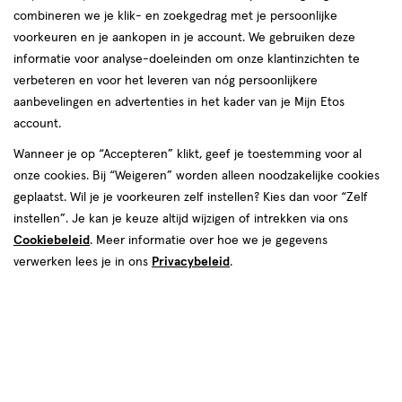
combineren we je klik- en zoekgedrag met je persoonlijke
voorkeuren en je aankopen in je account. We gebruiken deze
informatie voor analyse-doeleinden om onze klantinzichten te
verbeteren en voor het leveren van nóg persoonlijkere
aanbevelingen en advertenties in het kader van je Mijn Etos
account.
€ 8.99
8
.
99
Wanneer je op “Accepteren” klikt, geef je toestemming voor al
onze cookies. Bij “Weigeren” worden alleen noodzakelijke cookies
Spaar 3 Air Miles
geplaatst. Wil je je voorkeuren zelf instellen? Kies dan voor “Zelf
Online op voorraad
instellen”. Je kan je keuze altijd wijzigen of intrekken via ons
Cookiebeleid
. Meer informatie over hoe we je gegevens
Vóór 22:00 uur besteld, morgen in huis
verwerken lees je in ons
Privacybeleid
.
1
In mijn winkelmandje
verhoog
aantal
met
één
,