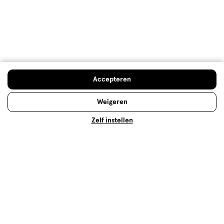
Gratis
retourneren
Meer voordeel
met Mijn Etos
Accepteren
Weigeren
Over Etos
Zelf instellen
Klantenservice
Advies & Inspiratie
Etos Folder