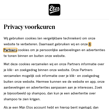
ga
Voor 22:00 uur besteld,
morgen in huis
naar
de
Menu
hoofd
Zoeken
Privacy voorkeuren
content
›
›
ga
Interactie
naar
Wij gebruiken cookies (en vergelijkbare technieken) om onze
Je
Nagellak
Alles van Rimmel London
met
de
website te verbeteren. Daarnaast gebruiken wij en onze
8
bent
Rimmel London SuperGel Nagellak
dit
zoekbalk
Partners
cookies om je persoonlijke aanbevelingen en advertenties
ers
Weleda
hier:
veld
ga
090 French Manicure Nail Tip
te tonen binnen en buiten onze website.
opent
naar
Whitener 8 ML
Met deze cookies verzamelen wij en onze Partners informatie over
een
de
je klik- en zoekgedrag binnen onze website. Onze Partners
volledig
footer
12
12 ML
lak
verzamelen mogelijk ook informatie over je klik- en zoekgedrag
venster
ML,
buiten onze website. Hiermee kunnen we de website en app, onze
met
lak
aanbevelingen en advertenties aanpassen aan je interesses. Zoek
geavanceerde
toevoegen
je bijvoorbeeld op shampoo, dan kun je een advertentie over
zoekopties
aan
shampoo te zien krijgen.
verlanglijst
Als je een Mijn Etos account hebt en hierop bent ingelogd, dan