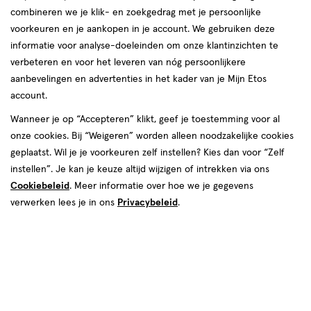
combineren we je klik- en zoekgedrag met je persoonlijke
reviews
voorkeuren en je aankopen in je account. We gebruiken deze
Instellingen aanpassen
informatie voor analyse-doeleinden om onze klantinzichten te
verbeteren en voor het leveren van nóg persoonlijkere
aanbevelingen en advertenties in het kader van je Mijn Etos
account.
Video
Wanneer je op “Accepteren” klikt, geef je toestemming voor al
€ 18.99
18
.
onze cookies. Bij “Weigeren” worden alleen noodzakelijke cookies
99
1+1 gratis
Product
geplaatst. Wil je je voorkeuren zelf instellen? Kies dan voor “Zelf
badge
Je bespaart €18,99 bij 2 stuks
instellen”. Je kan je keuze altijd wijzigen of intrekken via ons
tooltip
Cookiebeleid
. Meer informatie over hoe we je gegevens
Spaar 7 Air Miles
verwerken lees je in ons
Privacybeleid
.
Online op voorraad
Vóór 22:00 uur besteld, morgen in huis
2
In mijn winkelmandje
verhoog
aantal