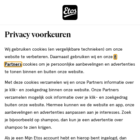
ga
Voor 22:00 uur besteld,
morgen in huis
naar
de
Menu
hoofd
Zoeken
Privacy voorkeuren
content
›
›
ga
Interactie
naar
Wij gebruiken cookies (en vergelijkbare technieken) om onze
Je
Mascara
Alles van Rimmel London
met
de
website te verbeteren. Daarnaast gebruiken wij en onze
8
bent
Rimmel London Wonder'Extension
dit
zoekbalk
Partners
cookies om je persoonlijke aanbevelingen en advertenties
ers
Weleda
hier:
veld
ga
Mascara 001 Black
te tonen binnen en buiten onze website.
opent
naar
Met deze cookies verzamelen wij en onze Partners informatie over
een
de
1
3.5
1 stuk
wax
3.5/5
(232)
je klik- en zoekgedrag binnen onze website. Onze Partners
volledig
stuk,
footer
van
verzamelen mogelijk ook informatie over je klik- en zoekgedrag
venster
wax
5
1+1
buiten onze website. Hiermee kunnen we de website en app, onze
met
toevoegen
sterren
gratis
aanbevelingen en advertenties aanpassen aan je interesses. Zoek
geavanceerde
aan
op
je bijvoorbeeld op shampoo, dan kun je een advertentie over
zoekopties
verlanglijst
basis
shampoo te zien krijgen.
van
Als je een Mijn Etos account hebt en hierop bent ingelogd, dan
232