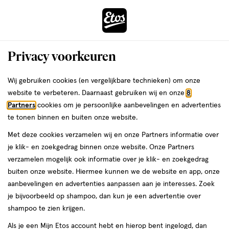
ga
Voor 22:00 uur besteld,
morgen in huis
naar
de
Menu
hoofd
Zoeken
Privacy voorkeuren
content
›
›
ga
Interactie
naar
Wij gebruiken cookies (en vergelijkbare technieken) om onze
Je
Wasmiddel
Alles van Robijn
met
de
website te verbeteren. Daarnaast gebruiken wij en onze
8
bent
Robijn Quick Wash Optimum White
dit
zoekbalk
Partners
cookies om je persoonlijke aanbevelingen en advertenties
ers
Weleda
hier:
veld
ga
Vloeibaar Wasmiddel 837 ML
te tonen binnen en buiten onze website.
opent
naar
Met deze cookies verzamelen wij en onze Partners informatie over
een
de
837
837 ML
je klik- en zoekgedrag binnen onze website. Onze Partners
volledig
ML,
footer
verzamelen mogelijk ook informatie over je klik- en zoekgedrag
venster
buiten onze website. Hiermee kunnen we de website en app, onze
toevoegen
met
aanbevelingen en advertenties aanpassen aan je interesses. Zoek
aan
geavanceerde
je bijvoorbeeld op shampoo, dan kun je een advertentie over
verlanglijst
zoekopties
shampoo te zien krijgen.
Als je een Mijn Etos account hebt en hierop bent ingelogd, dan