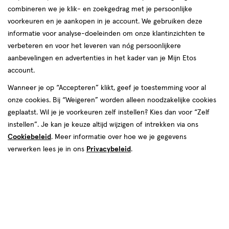
combineren we je klik- en zoekgedrag met je persoonlijke
voorkeuren en je aankopen in je account. We gebruiken deze
informatie voor analyse-doeleinden om onze klantinzichten te
verbeteren en voor het leveren van nóg persoonlijkere
aanbevelingen en advertenties in het kader van je Mijn Etos
account.
Wanneer je op “Accepteren” klikt, geef je toestemming voor al
€ 18.99
18
.
99
onze cookies. Bij “Weigeren” worden alleen noodzakelijke cookies
geplaatst. Wil je je voorkeuren zelf instellen? Kies dan voor “Zelf
Spaar 7 Air Miles
instellen”. Je kan je keuze altijd wijzigen of intrekken via ons
Cookiebeleid
. Meer informatie over hoe we je gegevens
Online op voorraad
verwerken lees je in ons
Privacybeleid
.
Vóór 22:00 uur besteld, morgen in huis
1
In mijn winkelmandje
verhoog
aantal
met