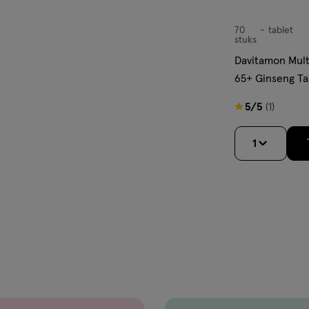
70
tablet
tablet
stuks
Davitamon Multi
65+ Ginseng Ta
5
5/5
(1)
van
5
1
sterren
op
basis
van
1
reviews