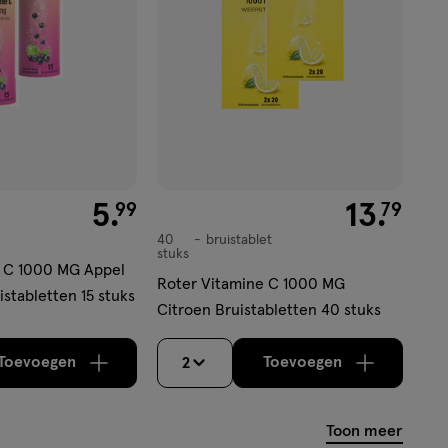
€ 5.99
5
.
€ 13.79
13
.
99
79
40
bruistablet
bruistablet
stuks
e C 1000 MG Appel
Roter Vitamine C 1000 MG
stabletten 15 stuks
Citroen Bruistabletten 40 stuks
Toevoegen
Toevoegen
2
verhoog aantal met één
,
Bijna uitverkocht!
verhoog aantal m
Er zijn no
Toon meer