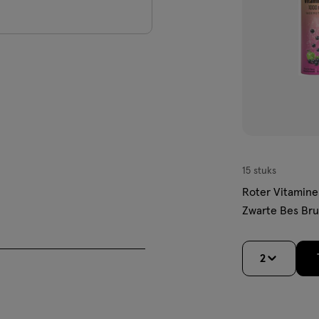
ter (200 ml) en direct
naten), ascorbinezuur (vitamine
olyethyleenglycol), aroma's,
r, kleurstof (riboflavinen).
15 stuks
Roter Vitamin
offen
Zwarte Bes Brui
rieerde, evenwichtige voeding
2
lementen zijn geen vervanging