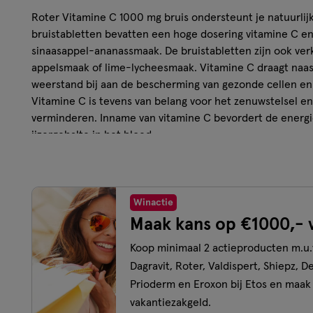
Roter Vitamine C 1000 mg bruis ondersteunt je natuurlijk
bruistabletten bevatten een hoge dosering vitamine C e
sinaasappel-ananassmaak. De bruistabletten zijn ook verk
appelsmaak of lime-lycheesmaak. Vitamine C draagt naas
weerstand bij aan de bescherming van gezonde cellen en 
Vitamine C is tevens van belang voor het zenuwstelsel e
verminderen. Inname van vitamine C bevordert de energi
ijzergehalte in het bloed.
Resultaat
Hoge dosering vitamine C bruistablet met 1000 mg
Winactie
Ondersteunt je natuurlijke weerstand
Maak kans op €1000,- 
In lekkere sinaasappel ananassmaak
Koop minimaal 2 actieproducten m.u
Vegan - lactosevrij - glutenvrij - suikervrij
Dagravit, Roter, Valdispert, Shiepz, D
Handig bij moeite met sliktabletten
Prioderm en Eroxon bij Etos en maak
Gebruik
vakantiezakgeld.