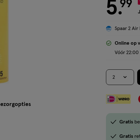
5
€ 5.99
99
.
J
Spaar 2 Air 
Online op 
Vóór 22:00 
2
ezorgopties
Gratis
be
Gratis
re