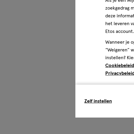
Als je een Mi
zoekgedrag me
deze informat
het leveren v
Etos account.
Wanneer je op
“Weigeren” wo
instellen? Kie
Cookiebeleid
Privacybelei
Zelf instellen