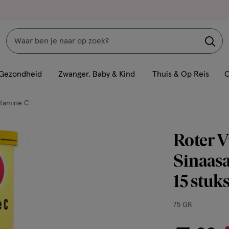
Zoeken
Interactie
met
Gezondheid
Zwanger, Baby & Kind
Thuis & Op Reis
C
dit
veld
itamine C
opent
een
Roter 
volledig
venster
Sinaasa
met
15 stuk
geavanceerde
zoekopties
75
75 GR
GR,