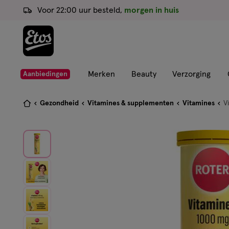
ga
Voor 22:00 uur besteld,
morgen in huis
naar
de
hoofd
content
ga
Merken
Beauty
Verzorging
Aanbiedingen
naar
de
Je
Gezondheid
Vitamines & supplementen
Vitamines
V
zoekbalk
bent
ga
hier:
naar
de
footer