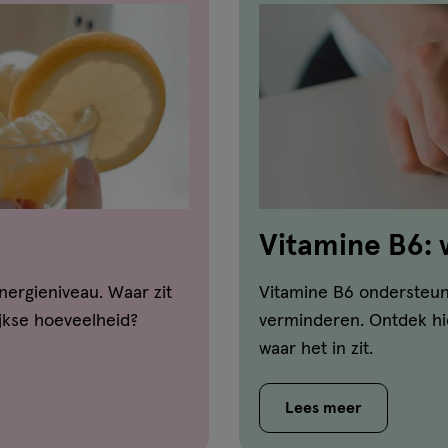
Vitamine B6: w
goed voor?
ergieniveau. Waar zit
Vitamine B6 ondersteu
jkse hoeveelheid?
verminderen. Ontdek hi
waar het in zit.
Lees meer