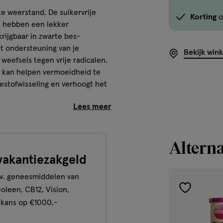
e weerstand. De suikervrije
Korting
o
n hebben een lekker
rijgbaar in zwarte bes-
t ondersteuning van je
Bekijk win
weefsels tegen vrije radicalen.
n kan helpen vermoeidheid te
estofwisseling en verhoogt het
Alterna
vakantiezakgeld
.v. geneesmiddelen van
eoleen, CB12, Vision,
toevoegen
 kans op €1000,-
aan
verlanglijst