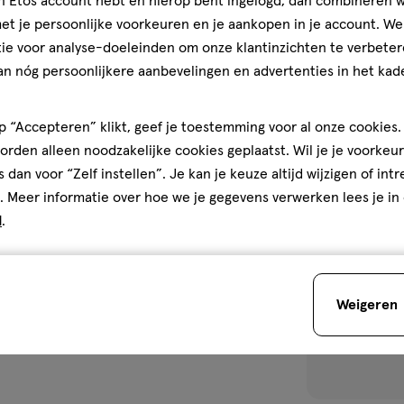
jn Etos account hebt en hierop bent ingelogd, dan combineren w
Maybelline New
t je persoonlijke voorkeuren en je aankopen in je account. W
Sensational Bo
ie voor analyse-doeleinden om onze klantinzichten te verbeter
Bruin
an nóg persoonlijkere aanbevelingen en advertenties in het kade
2
 “Accepteren” klikt, geef je toestemming voor al onze cookies. 
Bijna 
rden alleen noodzakelijke cookies geplaatst. Wil je je voorkeur
toevoegen
s dan voor “Zelf instellen”. Je kan je keuze altijd wijzigen of int
aan
. Meer informatie over hoe we je gegevens verwerken lees je in
verlanglijst
d
.
Weigeren