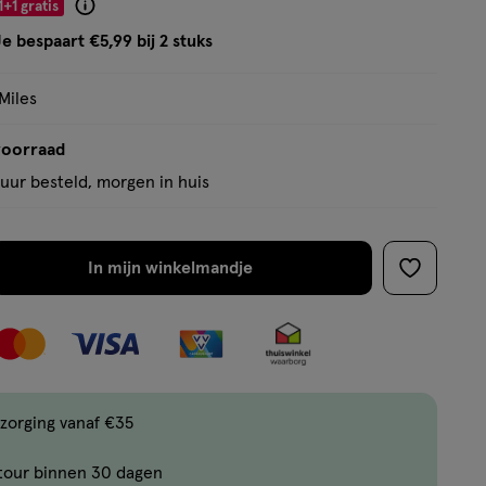
1+1 gratis
Product
badge
e bespaart €5,99 bij 2 stuks
tooltip
Miles
voorraad
uur besteld, morgen in huis
In mijn winkelmandje
verhoog
toevoege
aantal
aan
met
verlanglijs
één
,
Bijna
zorging vanaf €35
uitverkocht!
tour binnen 30 dagen
Er