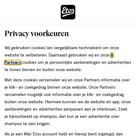
ga
Voor 22:00 uur besteld,
morgen in huis
naar
de
Menu
hoofd
Zoeken
Privacy voorkeuren
content
›
›
ga
Interactie
naar
Wij gebruiken cookies (en vergelijkbare technieken) om onze
Je
Voor de beet
Alles van Roxasect
met
de
website te verbeteren. Daarnaast gebruiken wij en onze
8
bent
Roxasect Muggenstekker Incl. 2
dit
zoekbalk
Partners
cookies om je persoonlijke aanbevelingen en advertenties
ers
Weleda
hier:
veld
ga
Navullingen
te tonen binnen en buiten onze website.
opent
naar
Met deze cookies verzamelen wij en onze Partners informatie over
een
de
3
5
3 stuks
5/5
(1)
je klik- en zoekgedrag binnen onze website. Onze Partners
volledig
stuks,
footer
van
verzamelen mogelijk ook informatie over je klik- en zoekgedrag
venster
5
15%
buiten onze website. Hiermee kunnen we de website en app, onze
met
toevoegen
sterren
korting
aanbevelingen en advertenties aanpassen aan je interesses. Zoek
geavanceerde
aan
op
je bijvoorbeeld op shampoo, dan kun je een advertentie over
zoekopties
verlanglijst
basis
shampoo te zien krijgen.
van
Als je een Mijn Etos account hebt en hierop bent ingelogd, dan
1