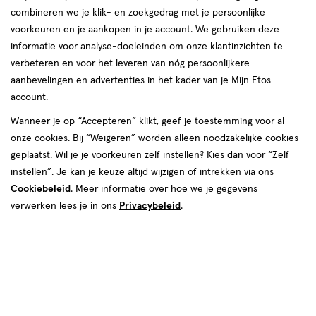
combineren we je klik- en zoekgedrag met je persoonlijke
reviews
voorkeuren en je aankopen in je account. We gebruiken deze
Instellingen aanpassen
informatie voor analyse-doeleinden om onze klantinzichten te
verbeteren en voor het leveren van nóg persoonlijkere
aanbevelingen en advertenties in het kader van je Mijn Etos
account.
Video
Wanneer je op “Accepteren” klikt, geef je toestemming voor al
van € 14.99 voor € 12.74
14
onze cookies. Bij “Weigeren” worden alleen noodzakelijke cookies
.
99
15% korting
Product
12
.
74
geplaatst. Wil je je voorkeuren zelf instellen? Kies dan voor “Zelf
badge
instellen”. Je kan je keuze altijd wijzigen of intrekken via ons
Je bespaart €2,25
tooltip
Cookiebeleid
. Meer informatie over hoe we je gegevens
verwerken lees je in ons
Privacybeleid
.
Spaar 5 Air Miles
Online op voorraad
Vóór 22:00 uur besteld, morgen in huis
1
In mijn winkelmandje
verhoog