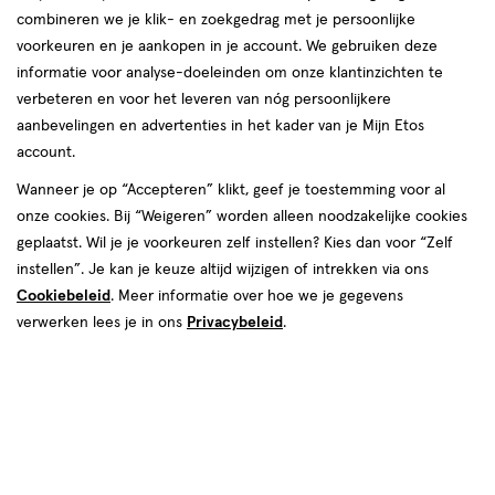
combineren we je klik- en zoekgedrag met je persoonlijke
Instellingen aanpassen
voorkeuren en je aankopen in je account. We gebruiken deze
informatie voor analyse-doeleinden om onze klantinzichten te
verbeteren en voor het leveren van nóg persoonlijkere
aanbevelingen en advertenties in het kader van je Mijn Etos
account.
Video
Wanneer je op “Accepteren” klikt, geef je toestemming voor al
van € 11.39 voor € 9.68
11
.
39
onze cookies. Bij “Weigeren” worden alleen noodzakelijke cookies
15% korting
Product
9
.
68
geplaatst. Wil je je voorkeuren zelf instellen? Kies dan voor “Zelf
badge
Je bespaart €1,71
instellen”. Je kan je keuze altijd wijzigen of intrekken via ons
tooltip
Cookiebeleid
. Meer informatie over hoe we je gegevens
verwerken lees je in ons
Privacybeleid
.
Spaar 3 Air Miles
Online op voorraad
Vóór 22:00 uur besteld, morgen in huis
1
In mijn winkelmandje
verhoog