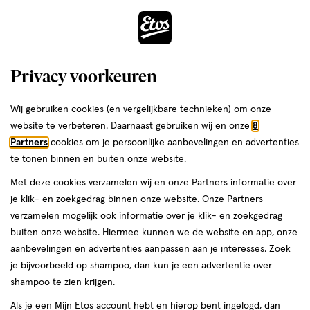
ga
Voor 22:00 uur besteld,
morgen in huis
naar
de
Menu
hoofd
Zoeken
Privacy voorkeuren
content
›
›
ga
Interactie
naar
Wij gebruiken cookies (en vergelijkbare technieken) om onze
Je
Anti-insect
Alles van Roxasect
met
de
website te verbeteren. Daarnaast gebruiken wij en onze
8
bent
Roxasect Spuitbus Tegen Kruipende
dit
zoekbalk
Partners
cookies om je persoonlijke aanbevelingen en advertenties
ers
Weleda
hier:
veld
ga
Insecten en Wespen 400 ML
te tonen binnen en buiten onze website.
opent
naar
Met deze cookies verzamelen wij en onze Partners informatie over
een
de
400
400 ML
je klik- en zoekgedrag binnen onze website. Onze Partners
volledig
ML,
footer
verzamelen mogelijk ook informatie over je klik- en zoekgedrag
venster
15%
buiten onze website. Hiermee kunnen we de website en app, onze
toevoegen
met
korting
aanbevelingen en advertenties aanpassen aan je interesses. Zoek
aan
geavanceerde
je bijvoorbeeld op shampoo, dan kun je een advertentie over
verlanglijst
zoekopties
shampoo te zien krijgen.
Als je een Mijn Etos account hebt en hierop bent ingelogd, dan