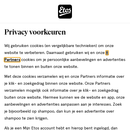
ga
Voor 22:00 uur besteld,
morgen in huis
naar
de
Menu
hoofd
Zoeken
Privacy voorkeuren
content
›
›
ga
Interactie
naar
Wij gebruiken cookies (en vergelijkbare technieken) om onze
Je
Bodymist
Alles van Sabrina Carpenter
met
de
website te verbeteren. Daarnaast gebruiken wij en onze
8
bent
Sabrina Carpenter Lemon Pie Body
dit
zoekbalk
Partners
cookies om je persoonlijke aanbevelingen en advertenties
ers
Weleda
hier:
veld
ga
Spray 236ml
te tonen binnen en buiten onze website.
opent
naar
Met deze cookies verzamelen wij en onze Partners informatie over
een
de
236
236 ML
je klik- en zoekgedrag binnen onze website. Onze Partners
volledig
ML,
footer
verzamelen mogelijk ook informatie over je klik- en zoekgedrag
venster
buiten onze website. Hiermee kunnen we de website en app, onze
toevoegen
met
aanbevelingen en advertenties aanpassen aan je interesses. Zoek
aan
geavanceerde
je bijvoorbeeld op shampoo, dan kun je een advertentie over
verlanglijst
zoekopties
shampoo te zien krijgen.
Als je een Mijn Etos account hebt en hierop bent ingelogd, dan