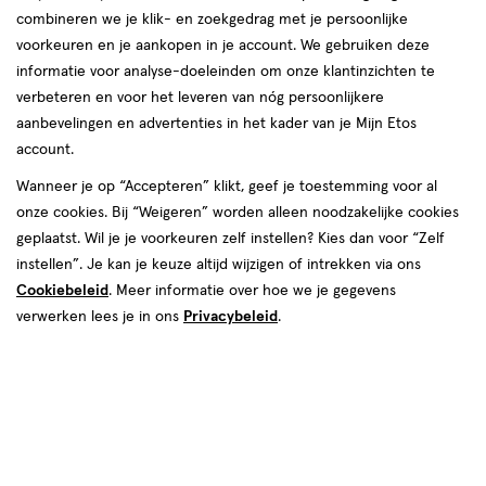
combineren we je klik- en zoekgedrag met je persoonlijke
voorkeuren en je aankopen in je account. We gebruiken deze
informatie voor analyse-doeleinden om onze klantinzichten te
verbeteren en voor het leveren van nóg persoonlijkere
aanbevelingen en advertenties in het kader van je Mijn Etos
€ 14.50
14
.
50
account.
Spaar 5 Air Miles
Wanneer je op “Accepteren” klikt, geef je toestemming voor al
onze cookies. Bij “Weigeren” worden alleen noodzakelijke cookies
Online bijna uitverkocht
geplaatst. Wil je je voorkeuren zelf instellen? Kies dan voor “Zelf
Vóór 22:00 uur besteld, morgen in huis
instellen”. Je kan je keuze altijd wijzigen of intrekken via ons
Cookiebeleid
. Meer informatie over hoe we je gegevens
verwerken lees je in ons
Privacybeleid
.
1
In mijn winkelmandje
verhoog
aantal
met
één
,
Bijna
Gratis
bezorging vanaf €35