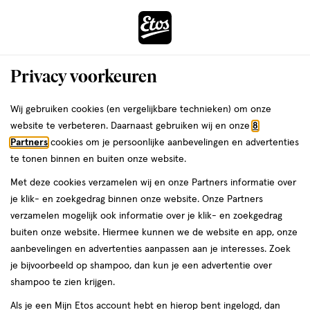
ga
Voor 22:00 uur besteld,
morgen in huis
naar
de
Menu
hoofd
Zoeken
Privacy voorkeuren
content
›
›
ga
Interactie
naar
Wij gebruiken cookies (en vergelijkbare technieken) om onze
Je
Kraamtijd
Alles van Sanature
met
de
website te verbeteren. Daarnaast gebruiken wij en onze
8
bent
Sanature Kraamverband 12 stuks
dit
zoekbalk
Partners
cookies om je persoonlijke aanbevelingen en advertenties
ers
Weleda
hier:
veld
ga
te tonen binnen en buiten onze website.
12
12 stuks
opent
naar
Met deze cookies verzamelen wij en onze Partners informatie over
stuks,
een
de
je klik- en zoekgedrag binnen onze website. Onze Partners
volledig
footer
toevoegen
verzamelen mogelijk ook informatie over je klik- en zoekgedrag
venster
aan
buiten onze website. Hiermee kunnen we de website en app, onze
met
verlanglijst
aanbevelingen en advertenties aanpassen aan je interesses. Zoek
geavanceerde
je bijvoorbeeld op shampoo, dan kun je een advertentie over
zoekopties
shampoo te zien krijgen.
Als je een Mijn Etos account hebt en hierop bent ingelogd, dan