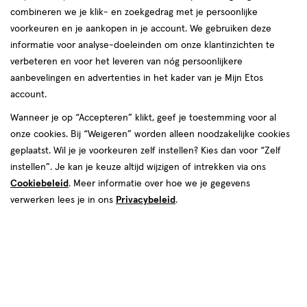
combineren we je klik- en zoekgedrag met je persoonlijke
voorkeuren en je aankopen in je account. We gebruiken deze
informatie voor analyse-doeleinden om onze klantinzichten te
verbeteren en voor het leveren van nóg persoonlijkere
aanbevelingen en advertenties in het kader van je Mijn Etos
account.
€ 5.99
5
.
99
Wanneer je op “Accepteren” klikt, geef je toestemming voor al
onze cookies. Bij “Weigeren” worden alleen noodzakelijke cookies
Spaar 2 Air Miles
geplaatst. Wil je je voorkeuren zelf instellen? Kies dan voor “Zelf
instellen”. Je kan je keuze altijd wijzigen of intrekken via ons
Online op voorraad
Cookiebeleid
. Meer informatie over hoe we je gegevens
Vóór 22:00 uur besteld, morgen in huis
verwerken lees je in ons
Privacybeleid
.
1
In mijn winkelmandje
verhoog
aantal
met
één