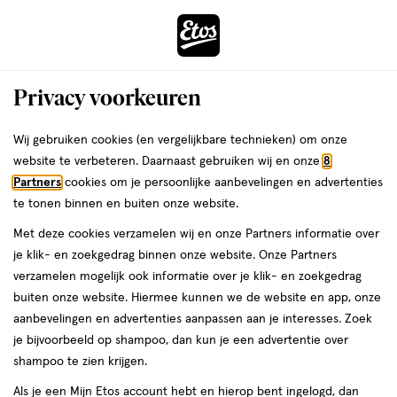
ga
Voor 22:00 uur besteld, maandag in huis
naar
de
Menu
hoofd
Zoeken
Privacy voorkeuren
content
›
›
ga
Interactie
naar
Wij gebruiken cookies (en vergelijkbare technieken) om onze
Je
Mini reisverpakkingen
Alles van Sensodyne
met
de
website te verbeteren. Daarnaast gebruiken wij en onze
8
bent
Sensodyne Repair & Protect Tandpasta
dit
zoekbalk
Partners
cookies om je persoonlijke aanbevelingen en advertenties
ers
Weleda
hier:
veld
ga
Mini 15 ML
te tonen binnen en buiten onze website.
opent
naar
Met deze cookies verzamelen wij en onze Partners informatie over
een
de
medisch
medisch hulpmiddel
15 ML
pasta
je klik- en zoekgedrag binnen onze website. Onze Partners
volledig
hulpmiddel,
footer
verzamelen mogelijk ook informatie over je klik- en zoekgedrag
venster
15
4+1
buiten onze website. Hiermee kunnen we de website en app, onze
ML,
toevoegen
met
gratis
aanbevelingen en advertenties aanpassen aan je interesses. Zoek
pasta
aan
geavanceerde
je bijvoorbeeld op shampoo, dan kun je een advertentie over
verlanglijst
zoekopties
shampoo te zien krijgen.
Als je een Mijn Etos account hebt en hierop bent ingelogd, dan