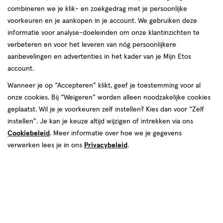
combineren we je klik- en zoekgedrag met je persoonlijke
voorkeuren en je aankopen in je account. We gebruiken deze
informatie voor analyse-doeleinden om onze klantinzichten te
verbeteren en voor het leveren van nóg persoonlijkere
aanbevelingen en advertenties in het kader van je Mijn Etos
account.
Wanneer je op “Accepteren” klikt, geef je toestemming voor al
€ 1.95
1
.
95
onze cookies. Bij “Weigeren” worden alleen noodzakelijke cookies
4+1 gratis
Product
geplaatst. Wil je je voorkeuren zelf instellen? Kies dan voor “Zelf
badge
Je bespaart €1,95 bij 5 stuks
instellen”. Je kan je keuze altijd wijzigen of intrekken via ons
tooltip
Cookiebeleid
. Meer informatie over hoe we je gegevens
Online op voorraad
verwerken lees je in ons
Privacybeleid
.
Voor 22:00 besteld, maandag in huis
5
In mijn winkelmandje
verhoog
aantal
met
één