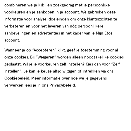
combineren we je klik- en zoekgedrag met je persoonlijke
voorkeuren en je aankopen in je account. We gebruiken deze
informatie voor analyse-doeleinden om onze klantinzichten te
verbeteren en voor het leveren van nóg persoonlijkere
aanbevelingen en advertenties in het kader van je Mijn Etos
€ 15.89
15
.
89
2e halve prijs
Product
account.
badge
Je bespaart €7,95 bij 2 stuks
Wanneer je op “Accepteren” klikt, geef je toestemming voor al
tooltip
onze cookies. Bij “Weigeren” worden alleen noodzakelijke cookies
Spaar 6 Air Miles
geplaatst. Wil je je voorkeuren zelf instellen? Kies dan voor “Zelf
instellen”. Je kan je keuze altijd wijzigen of intrekken via ons
Online op voorraad
Cookiebeleid
. Meer informatie over hoe we je gegevens
Vóór 22:00 uur besteld, morgen in huis
verwerken lees je in ons
Privacybeleid
.
2
In mijn winkelmandje
verhoog
aantal
met
één
,