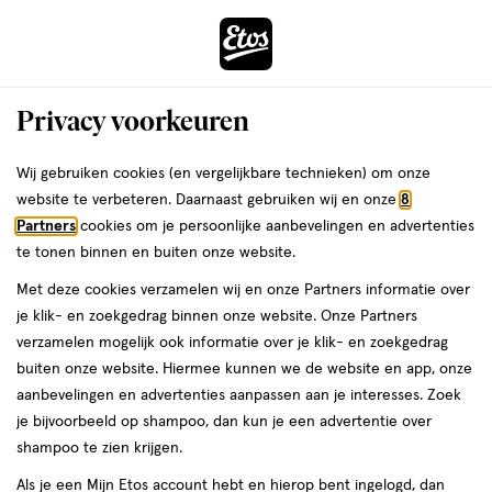
ga
Voor 22:00 uur besteld,
morgen in huis
naar
de
Menu
hoofd
Zoeken
Privacy voorkeuren
content
›
›
ga
Interactie
naar
Wij gebruiken cookies (en vergelijkbare technieken) om onze
Je
Haarmaskers
Alles van Shea Moisture
met
de
website te verbeteren. Daarnaast gebruiken wij en onze
8
bent
Shea Moisture Jamaican Black Castor
dit
zoekbalk
Partners
cookies om je persoonlijke aanbevelingen en advertenties
ers
Weleda
hier:
veld
ga
Oil Masker 355 ML
te tonen binnen en buiten onze website.
opent
naar
Met deze cookies verzamelen wij en onze Partners informatie over
een
de
355
355 ML
crème
je klik- en zoekgedrag binnen onze website. Onze Partners
volledig
ML,
footer
verzamelen mogelijk ook informatie over je klik- en zoekgedrag
venster
crème
e
2
buiten onze website. Hiermee kunnen we de website en app, onze
toevoegen
met
halve prijs
aanbevelingen en advertenties aanpassen aan je interesses. Zoek
aan
geavanceerde
je bijvoorbeeld op shampoo, dan kun je een advertentie over
verlanglijst
zoekopties
shampoo te zien krijgen.
Als je een Mijn Etos account hebt en hierop bent ingelogd, dan