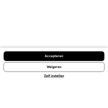
Gratis
retourneren
Meer voordeel
met Mijn Etos
Over Etos
Accepteren
Klantenservice
Weigeren
Zelf instellen
Advies & Inspiratie
Etos Folder