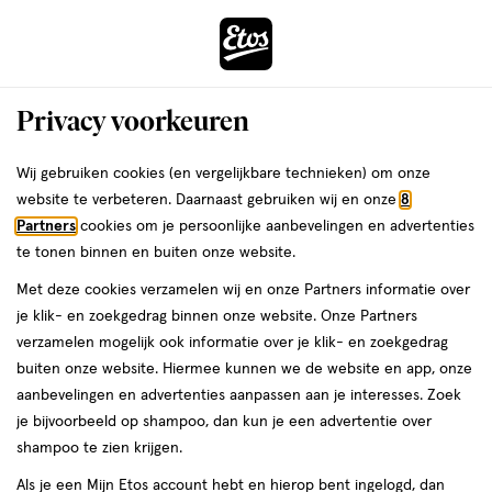
ga
Voor 22:00 uur besteld,
morgen in huis
naar
de
Menu
hoofd
Zoeken
Privacy voorkeuren
content
›
›
ga
Interactie
naar
Wij gebruiken cookies (en vergelijkbare technieken) om onze
Je
Calcium
Alles van Solgar
met
de
website te verbeteren. Daarnaast gebruiken wij en onze
8
bent
Solgar Calcium Magnesium Citraat
dit
zoekbalk
Partners
cookies om je persoonlijke aanbevelingen en advertenties
ers
Weleda
hier:
veld
ga
Tabletten 50 stuks
te tonen binnen en buiten onze website.
opent
naar
Met deze cookies verzamelen wij en onze Partners informatie over
een
de
50
50 stuks
tablet
je klik- en zoekgedrag binnen onze website. Onze Partners
volledig
stuks,
footer
verzamelen mogelijk ook informatie over je klik- en zoekgedrag
venster
tablet
buiten onze website. Hiermee kunnen we de website en app, onze
toevoegen
met
aanbevelingen en advertenties aanpassen aan je interesses. Zoek
aan
geavanceerde
je bijvoorbeeld op shampoo, dan kun je een advertentie over
verlanglijst
zoekopties
shampoo te zien krijgen.
Als je een Mijn Etos account hebt en hierop bent ingelogd, dan