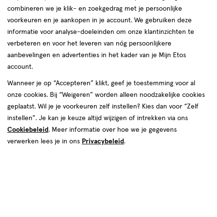
combineren we je klik- en zoekgedrag met je persoonlijke
voorkeuren en je aankopen in je account. We gebruiken deze
informatie voor analyse-doeleinden om onze klantinzichten te
verbeteren en voor het leveren van nóg persoonlijkere
aanbevelingen en advertenties in het kader van je Mijn Etos
€ 12.95
12
.
95
account.
Spaar 5 Air Miles
Wanneer je op “Accepteren” klikt, geef je toestemming voor al
onze cookies. Bij “Weigeren” worden alleen noodzakelijke cookies
Online bijna uitverkocht
geplaatst. Wil je je voorkeuren zelf instellen? Kies dan voor “Zelf
Vóór 22:00 uur besteld, morgen in huis
instellen”. Je kan je keuze altijd wijzigen of intrekken via ons
Cookiebeleid
. Meer informatie over hoe we je gegevens
verwerken lees je in ons
Privacybeleid
.
1
In mijn winkelmandje
verhoog
aantal
met
één
,
Bijna
Gratis
bezorging vanaf €35