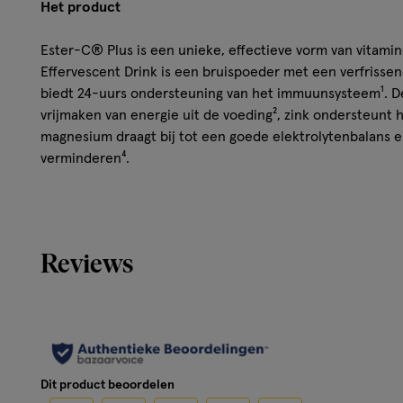
Het product
Ester-C® Plus is een unieke, effectieve vorm van vitami
Effervescent Drink is een bruispoeder met een verfrisse
biedt 24-uurs ondersteuning van het immuunsysteem¹. D
vrijmaken van energie uit de voeding², zink ondersteun
magnesium draagt bij tot een goede elektrolytenbalans 
verminderen⁴.
Kenmerken
• Bevat een hoge dosering (1000 mg), effectieve Este
Reviews
het lichaam aanwezig• Per dosering verpakt in sachet
magnesium• Heeft een verfrissende sinaasappelsmaak
op in water
Hoe werkt het?
Dit product beoordelen