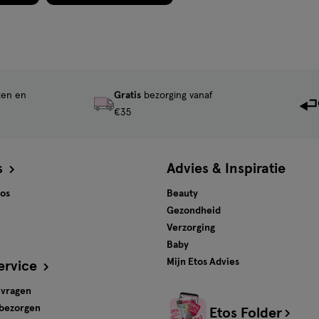
ten en
Gratis
bezorging vanaf
€35
s
Advies & Inspiratie
tos
Beauty
Gezondheid
Verzorging
Baby
Mijn Etos Advies
ervice
 vragen
 bezorgen
Etos Folder