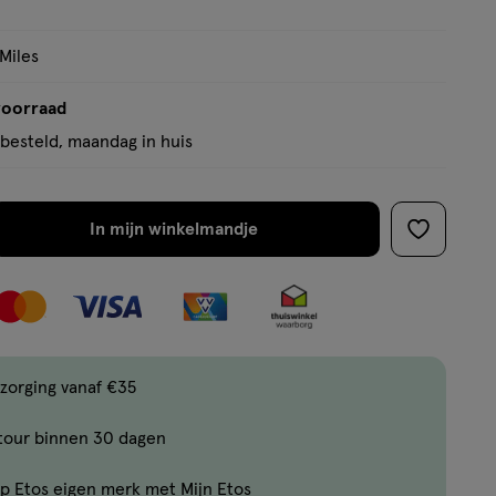
 Miles
voorraad
besteld, maandag in huis
In mijn winkelmandje
verhoog
toevoege
aantal
aan
met
verlanglijs
één
,
Bijna
zorging vanaf €35
uitverkocht!
tour binnen 30 dagen
Er
zijn
p Etos eigen merk met Mijn Etos