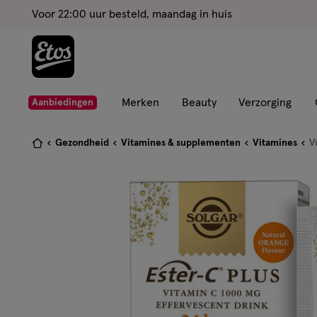
ga
Voor 22:00 uur besteld, maandag in huis
naar
de
hoofd
content
ga
Merken
Beauty
Verzorging
Aanbiedingen
naar
de
Je
Gezondheid
Vitamines & supplementen
Vitamines
V
zoekbalk
bent
ga
hier:
naar
de
footer