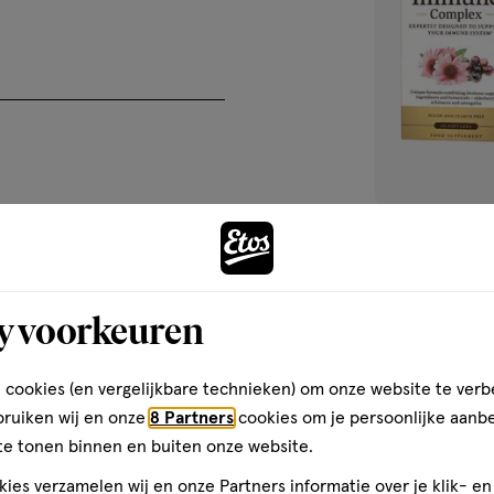
 een gezonde leefstijl niet
agelijks oplossen in 150 ml
en dosering niet overschrijden.
60 stuks
) 1000 mg Calcium
Solgar Ester-C
 (26% RI) 210 mg Natrium
y voorkeuren
Complex Softge
0 mg Fosfor (kaliumfosfaat) (21%
RI) 120 mcg Magnesium⁴
5 mg Vitamine B-12²
 cookies (en vergelijkbare technieken) om onze website te verb
1
doxinehydrochloride) (714% RI)
bruiken wij en onze
8 Partners
cookies om je persoonlijke aanb
 Pantotheenzuur² (vitamine B5)
te tonen binnen en buiten onze website.
conaat) (20% RI) 2 mg Mangaan
ies verzamelen wij en onze Partners informatie over je klik- e
vine-5'-fosfaat) (31% RI) 0,43