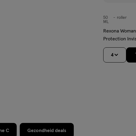
50
roller
roller
ML
Rexona Woman
Protection Invi
Deodorant Roll
4
ne C
Gezondheid deals