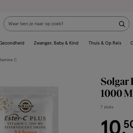
Zoeken
Interactie
met
Gezondheid
Zwanger, Baby & Kind
Thuis & Op Reis
C
dit
veld
itamine C
opent
een
Solgar 
volledig
venster
1000 MG
met
geavanceerde
7
7 stuks
zoekopties
stuks,
10
€ 10.50
5
.