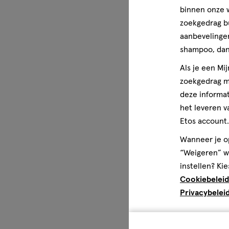
binnen onze w
mg Vitamine B-1² (thiaminehydrochloride) (34% RI) 0,38 
zoekgedrag b
Ester C® is een geregistreerd handelsmerk van The Est
aanbevelingen
Meer over
shampoo, dan 
Als je een Mi
Vrij van gluten, tarwe, melk, soja, gist en kunstmatige sm
zoekgedrag me
deze informat
het leveren v
Etos account.
Wanneer je op
“Weigeren” wo
instellen? Kie
Cookiebeleid
Privacybelei