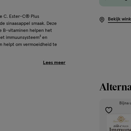
ne C. Ester-C® Plus
Bekijk win
nde sinaasappel smaak. Deze
e B-vitaminen helpen het
t het immuunsysteem³ en
en helpt om vermoeidheid te
r-C®• Ester-C® blijft langer in
Alterna
s met B-vitaminen, zink en
 • Het poeder lost gemakkelijk
Bijna 
toevoegen
aan
verlanglijst