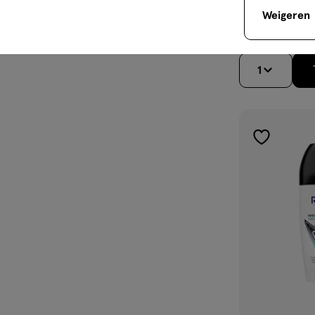
Solgar Full Sp
Weigeren
Softgels 30 stu
1
toevoegen
aan
verlanglijst