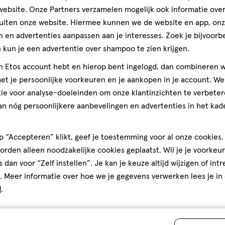
ebsite. Onze Partners verzamelen mogelijk ook informatie over 
Andere
mg RI = Referentie Inname *
uiten onze website. Hiermee kunnen we de website en app, on
er-C Company.
 en advertenties aanpassen aan je interesses. Zoek je bijvoorb
Bijna 
kun je een advertentie over shampoo te zien krijgen.
toevoegen
jn Etos account hebt en hierop bent ingelogd, dan combineren w
aakstoffen.
aan
t je persoonlijke voorkeuren en je aankopen in je account. W
verlanglijst
ie voor analyse-doeleinden om onze klantinzichten te verbeter
an nóg persoonlijkere aanbevelingen en advertenties in het kade
 “Accepteren” klikt, geef je toestemming voor al onze cookies. 
rden alleen noodzakelijke cookies geplaatst. Wil je je voorkeur
s dan voor “Zelf instellen”. Je kan je keuze altijd wijzigen of int
. Meer informatie over hoe we je gegevens verwerken lees je in
d
.
30
capsule
capsule
stuks