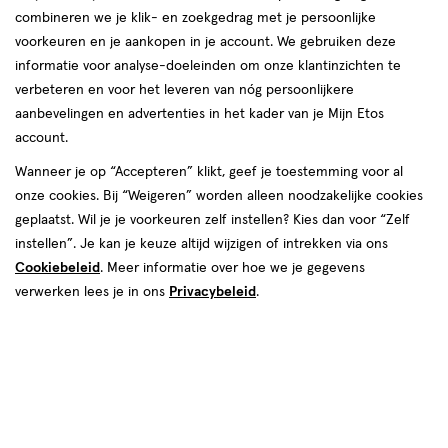
combineren we je klik- en zoekgedrag met je persoonlijke
voorkeuren en je aankopen in je account. We gebruiken deze
informatie voor analyse-doeleinden om onze klantinzichten te
€ 12.99
12
.
99
verbeteren en voor het leveren van nóg persoonlijkere
aanbevelingen en advertenties in het kader van je Mijn Etos
Spaar 5 Air Miles
account.
Wanneer je op “Accepteren” klikt, geef je toestemming voor al
Online bijna uitverkocht
onze cookies. Bij “Weigeren” worden alleen noodzakelijke cookies
Voor 22:00 besteld, maandag in huis
geplaatst. Wil je je voorkeuren zelf instellen? Kies dan voor “Zelf
instellen”. Je kan je keuze altijd wijzigen of intrekken via ons
Cookiebeleid
1
. Meer informatie over hoe we je gegevens
In mijn winkelmandje
verhoog
verwerken lees je in ons
Privacybeleid
.
aantal
met
één
,
Bijna
Gratis
bezorging vanaf €35
uitverkocht!
Er