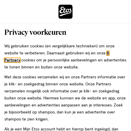
ga
Voor 22:00 uur besteld, maandag in huis
naar
de
Menu
hoofd
Zoeken
Privacy voorkeuren
content
›
›
ga
Interactie
naar
Wij gebruiken cookies (en vergelijkbare technieken) om onze
Je
Mond
Alles van Sorefix
met
de
website te verbeteren. Daarnaast gebruiken wij en onze
8
bent
Sorefix Aften Plus Gel 7 ML
dit
zoekbalk
Partners
cookies om je persoonlijke aanbevelingen en advertenties
ers
Weleda
hier:
veld
ga
te tonen binnen en buiten onze website.
medisch
medisch hulpmiddel
7 ML
gel
opent
naar
Met deze cookies verzamelen wij en onze Partners informatie over
hulpmiddel,
een
de
7
je klik- en zoekgedrag binnen onze website. Onze Partners
volledig
footer
ML,
toevoegen
verzamelen mogelijk ook informatie over je klik- en zoekgedrag
venster
gel
aan
buiten onze website. Hiermee kunnen we de website en app, onze
met
verlanglijst
aanbevelingen en advertenties aanpassen aan je interesses. Zoek
geavanceerde
je bijvoorbeeld op shampoo, dan kun je een advertentie over
zoekopties
shampoo te zien krijgen.
Als je een Mijn Etos account hebt en hierop bent ingelogd, dan