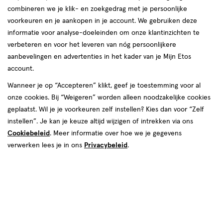
combineren we je klik- en zoekgedrag met je persoonlijke
voorkeuren en je aankopen in je account. We gebruiken deze
informatie voor analyse-doeleinden om onze klantinzichten te
€ 10.99
10
.
99
verbeteren en voor het leveren van nóg persoonlijkere
aanbevelingen en advertenties in het kader van je Mijn Etos
Spaar 4 Air Miles
account.
Wanneer je op “Accepteren” klikt, geef je toestemming voor al
Online bijna uitverkocht
onze cookies. Bij “Weigeren” worden alleen noodzakelijke cookies
Voor 22:00 besteld, maandag in huis
geplaatst. Wil je je voorkeuren zelf instellen? Kies dan voor “Zelf
instellen”. Je kan je keuze altijd wijzigen of intrekken via ons
Cookiebeleid
1
. Meer informatie over hoe we je gegevens
In mijn winkelmandje
verhoog
verwerken lees je in ons
Privacybeleid
.
aantal
met
één
,
Bijna
Gratis
bezorging vanaf €35
uitverkocht!
Er