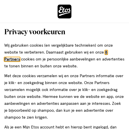
ga
Voor 22:00 uur besteld, maandag in huis
naar
de
Menu
hoofd
Zoeken
Privacy voorkeuren
content
›
›
ga
Interactie
naar
Wij gebruiken cookies (en vergelijkbare technieken) om onze
Je
Neus
Alles van Sterimar
met
de
website te verbeteren. Daarnaast gebruiken wij en onze
8
bent
Sterimar Neushygiene 100 ML
dit
zoekbalk
Partners
cookies om je persoonlijke aanbevelingen en advertenties
ers
Weleda
hier:
veld
ga
te tonen binnen en buiten onze website.
100
100 ML
spray
opent
naar
Met deze cookies verzamelen wij en onze Partners informatie over
ML,
een
de
spray
je klik- en zoekgedrag binnen onze website. Onze Partners
volledig
footer
toevoegen
verzamelen mogelijk ook informatie over je klik- en zoekgedrag
venster
aan
buiten onze website. Hiermee kunnen we de website en app, onze
met
verlanglijst
aanbevelingen en advertenties aanpassen aan je interesses. Zoek
geavanceerde
je bijvoorbeeld op shampoo, dan kun je een advertentie over
zoekopties
shampoo te zien krijgen.
Als je een Mijn Etos account hebt en hierop bent ingelogd, dan