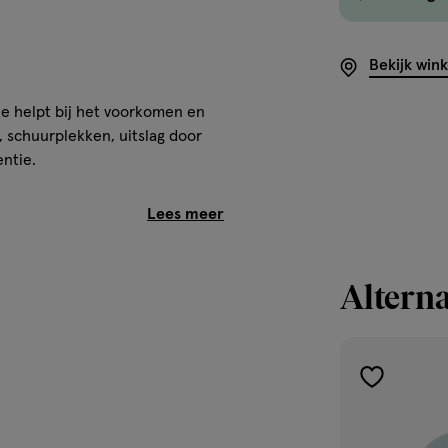
Bekijk win
ie helpt bij het voorkomen en
 schuurplekken, uitslag door
entie.
mende barrière die beschermt
 herstel van de huid.
Alterna
n van zinkzalf: het verzacht,
 of geïrriteerd aanvoelt. De
toevoegen
aan
verlanglijst
uid. Sudocrem Multi-Expert is