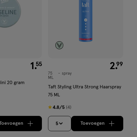
€ 1.55
1
.
€ 2.99
2
.
55
99
75
spray
spray
ML
Mini 20 gram
Taft Styling Ultra Strong Haarspray
75 ML
4.8
4.8/5
(4)
van
5
Toevoegen
Toevoegen
5
verhoog aantal met één
,
Bijna uitverkocht!
verhoog aantal m
Er zijn no
sterren