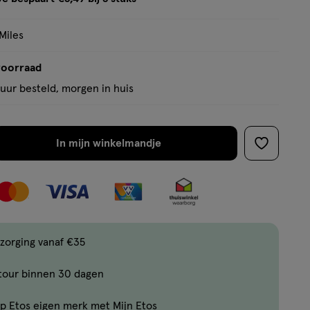
tooltip
Miles
voorraad
uur besteld, morgen in huis
In mijn winkelmandje
verhoog
toevoege
aantal
aan
met
verlanglijs
één
,
Bijna
zorging vanaf €35
uitverkocht!
tour binnen 30 dagen
Er
zijn
p Etos eigen merk met Mijn Etos