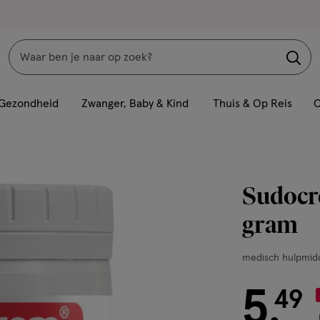
Zoeken
Interactie
met
Gezondheid
Zwanger, Baby & Kind
Thuis & Op Reis
C
dit
veld
opent
een
Sudocr
volledig
venster
gram
met
geavanceerde
medisch
medisch hulpmid
zoekopties
hulpmiddel,
5
60
€ 5.49
49
.
GR,