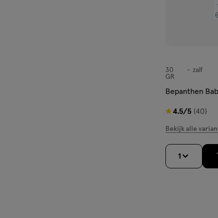
30
zalf
zalf
GR
Bepanthen Baby
4.5
4.5/5
(40)
van
Bekijk alle varian
5
sterren
1
op
basis
van
40
reviews