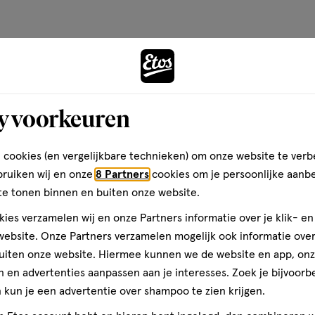
n en goed te verdelen.
Andere
- luieruitslag. - smetplekken.
de stoffen. - drukplekken. -
y voorkeuren
toevoegen
aan
verlanglijst
 cookies (en vergelijkbare technieken) om onze website te verb
bruiken wij en onze
8 Partners
cookies om je persoonlijke aanb
te tonen binnen en buiten onze website.
: - luieruitslag. -
ies verzamelen wij en onze Partners informatie over je klik- e
n helpt de huid beschermen. #
ebsite. Onze Partners verzamelen mogelijk ook informatie over 
ndert het risico op het
uiten onze website. Hiermee kunnen we de website en app, on
streek.
 en advertenties aanpassen aan je interesses. Zoek je bijvoorb
kun je een advertentie over shampoo te zien krijgen.