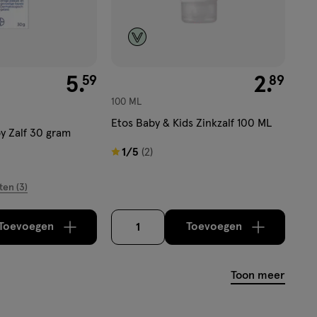
€ 5.59
5
.
€ 2.89
2
.
59
89
100 ML
Etos Baby & Kids Zinkzalf 100 ML
 Zalf 30 gram
1
1/5
(2)
van
ten (3)
5
sterren
op
Toevoegen
Toevoegen
1
verhoog aantal met één
,
Bijna uitverkocht!
verhoog aantal m
Er zijn no
basis
van
Toon meer
2
reviews