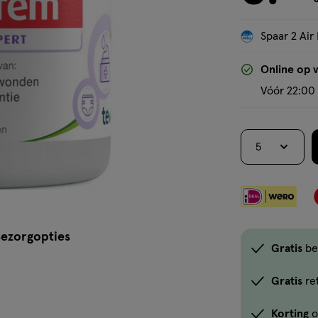
crème
Spaar 2 Air 
Online op 
Vóór 22:00 
5
ezorgopties
Gratis
be
Gratis
re
Korting
o