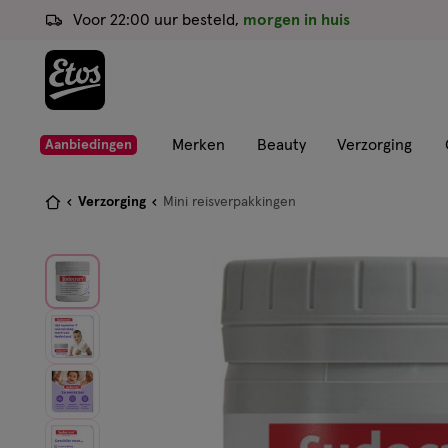
ga
Voor 22:00 uur besteld,
morgen in huis
naar
de
hoofd
content
ga
Merken
Beauty
Verzorging
Aanbiedingen
naar
de
Je
Verzorging
Mini reisverpakkingen
zoekbalk
bent
ga
hier:
naar
de
footer