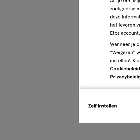
Als je een Mi
zoekgedrag me
deze informat
het leveren v
Etos account.
Wanneer je op
“Weigeren” wo
instellen? Kie
Cookiebeleid
Privacybelei
Zelf instellen