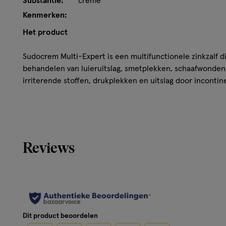
Substantie:
crème
Kenmerken:
Het product
Sudocrem Multi-Expert is een multifunctionele zinkzalf d
behandelen van luieruitslag, smetplekken, schaafwonden,
irriterende stoffen, drukplekken en uitslag door incontin
Dankzij de formule met zinkoxide vormt de zalf een ade
tegen vocht en wrijving en het ondersteunt het natuurlijk
Werking van Sudocrem
Reviews
De werking van Sudocrem is gebaseerd op de eigenschappe
beschermt en ondersteunt de huid wanneer deze gevoelig
zalf
Dit product beoordelen
helpt roodheid te verminderen en biedt comfort aan de h