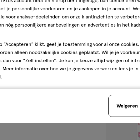
jn Etos account hebt en hierop bent ingelogd, dan combineren w
22 GR
t je persoonlijke voorkeuren en je aankopen in je account. W
Sudocrem Mijn 
ie voor analyse-doeleinden om onze klantinzichten te verbeter
an nóg persoonlijkere aanbevelingen en advertenties in het kade
 “Accepteren” klikt, geef je toestemming voor al onze cookies. 
rden alleen noodzakelijke cookies geplaatst. Wil je je voorkeur
1
s dan voor “Zelf instellen”. Je kan je keuze altijd wijzigen of int
. Meer informatie over hoe we je gegevens verwerken lees je in
d
.
toevoegen
aan
Weigeren
verlanglijst