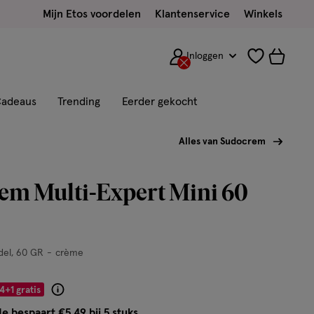
Mijn Etos voordelen
Klantenservice
Winkels
Inloggen
adeaus
Trending
Eerder gekocht
Alles van Sudocrem
em Multi-Expert Mini 60
del
60 GR
crème
4+1 gratis
Product
badge
Je bespaart €5,49 bij 5 stuks