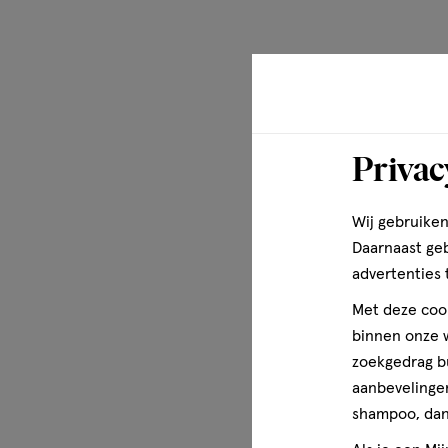
De zachte textuur maakt de zalf eenvoudig aan te brenge
Meer over
Beschermende zalf voor de behandeling en preventie van: 
- schaafwonden. - schuurplekken - uitslag door irriteren
uitslag door incontinentie
Privac
Wettelijke benaming
Wij gebruiken
Sudocrem Multi Expert 60gram pot
Daarnaast ge
Gezondheidsinformatie
advertenties 
Beschermende crème voor de behandeling en preventie van
Met deze cook
schaafwonden. - incontinentie uitslag bij volwassenen e
binnen onze w
Preventie en behandeling van incontinentie uitslag vermi
zoekgedrag b
ontwikkelen van decubitus (doorligwonden) in de schaam
aanbevelingen
shampoo, dan 
Disclaimer
Buiten het bereik en zicht van kinderen houden.