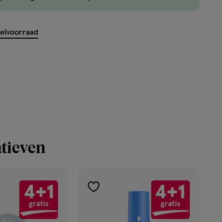
nog
maar
13
kelvoorraad
producten
op
voorraad.
tieven
4+1
4+1
toevoegen
gratis
gratis
aan
verlanglijst