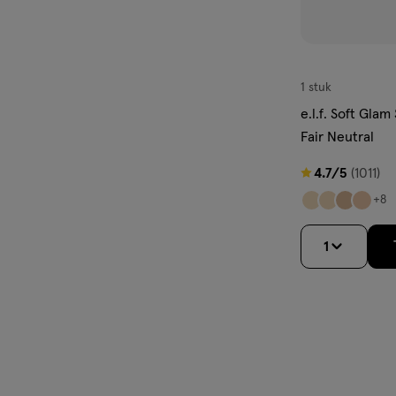
1 stuk
e.l.f. Soft Glam
Fair Neutral
4.7
4.7/5
(1011)
van
+8
5
sterren
1
op
basis
van
1011
reviews