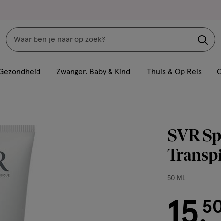
Zoeken
Interactie
met
Gezondheid
Zwanger, Baby & Kind
Thuis & Op Reis
C
dit
veld
opent
een
SVR Spi
volledig
venster
Transp
met
geavanceerde
50
50 ML
zoekopties
ML,
15
€ 15.50
5
.