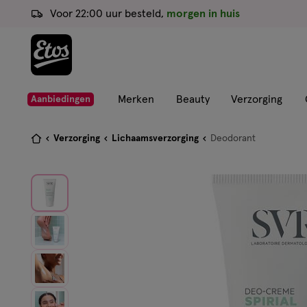
ga
Voor 22:00 uur besteld,
morgen in huis
naar
de
hoofd
content
ga
Merken
Beauty
Verzorging
Aanbiedingen
naar
de
Je
Verzorging
Lichaamsverzorging
Deodorant
zoekbalk
bent
ga
hier:
naar
de
footer