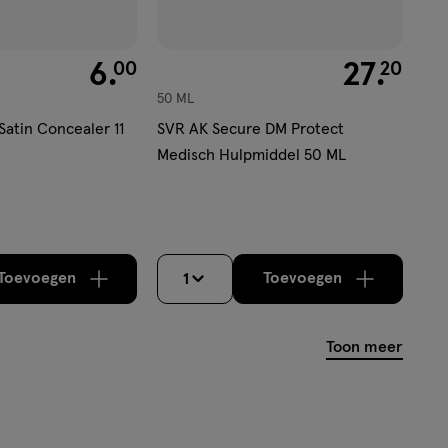
€ 6.00
6
.
€ 27.20
27
.
00
20
50 ML
 Satin Concealer 11
SVR AK Secure DM Protect
Medisch Hulpmiddel 50 ML
Toevoegen
Toevoegen
1
verhoog aantal met één
,
Bijna uitverkocht!
verhoog aantal m
Er zijn nog
Toon meer