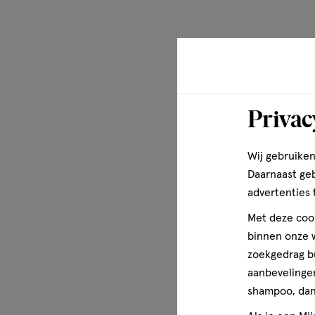
Privac
Wij gebruiken
Daarnaast ge
advertenties 
Met deze cook
binnen onze w
zoekgedrag b
aanbevelingen
shampoo, dan 