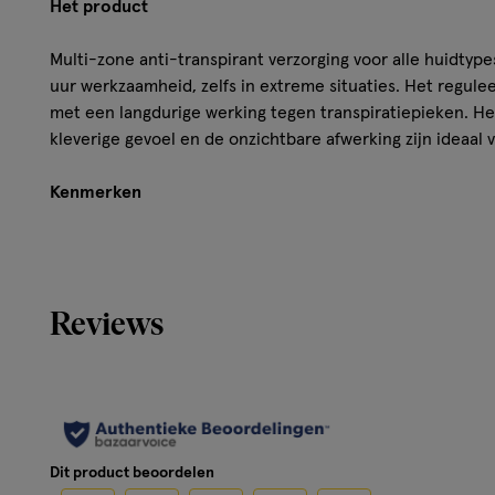
Het product
Multi-zone anti-transpirant verzorging voor alle huidtype
uur werkzaamheid, zelfs in extreme situaties. Het reguleer
met een langdurige werking tegen transpiratiepieken. Het
kleverige gevoel en de onzichtbare afwerking zijn ideaal 
Kenmerken
• Geformuleerd voor normale tot overmatige transpira
plooien of gezicht. • Kinderen vanaf 3 jaar, volwasse
voor kinderen. Geschikt voor zwangere vrouwen en v
Reviews
• Gemakkelijk aan te brengen op alle zones dankzij 
Gebruik
Aanbrengen op plaatsen die gevoelig zijn voor transpirati
Dit product beoordelen
plooien of gezicht.