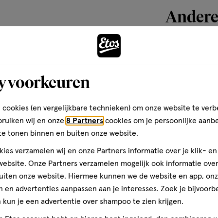
Andere
toevoegen
aan
y voorkeuren
verlanglijst
 cookies (en vergelijkbare technieken) om onze website te verb
bruiken wij en onze
8 Partners
cookies om je persoonlijke aanb
te tonen binnen en buiten onze website.
ies verzamelen wij en onze Partners informatie over je klik- e
ebsite. Onze Partners verzamelen mogelijk ook informatie over 
uiten onze website. Hiermee kunnen we de website en app, on
 en advertenties aanpassen aan je interesses. Zoek je bijvoorb
kun je een advertentie over shampoo te zien krijgen.
30
stick
stick
ML