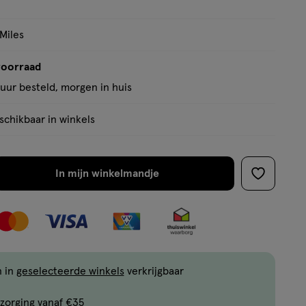
 Miles
voorraad
uur besteld, morgen in huis
chikbaar in winkels
In mijn winkelmandje
verhoog
toevoege
aantal
aan
met
verlanglijs
één
,
Bijna
n in
geselecteerde winkels
verkrijgbaar
uitverkocht!
zorging vanaf €35
Er