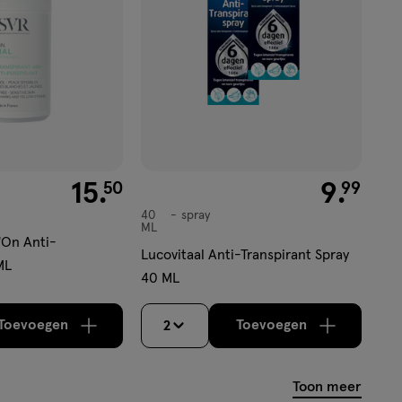
€ 15.50
15
.
€ 9.99
9
.
50
99
40
spray
spray
ML
l'On Anti-
Lucovitaal Anti-Transpirant Spray
ML
40 ML
Toevoegen
Toevoegen
2
verhoog aantal met één
,
Bijna uitverkocht!
verhoog aantal m
Er zijn no
Toon meer