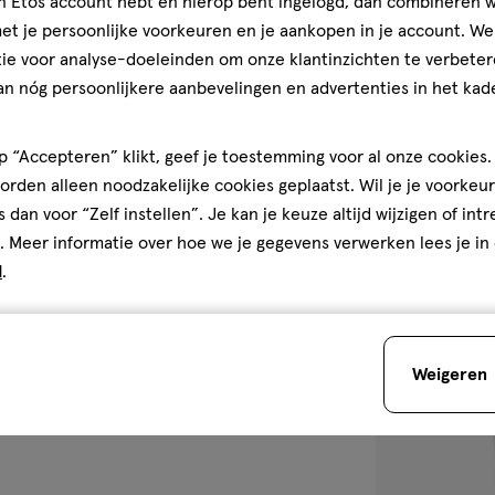
jn Etos account hebt en hierop bent ingelogd, dan combineren w
Vichy Deodoran
t je persoonlijke voorkeuren en je aankopen in je account. W
Transpiratie C
ie voor analyse-doeleinden om onze klantinzichten te verbeter
an nóg persoonlijkere aanbevelingen en advertenties in het kade
4
4/5
(3)
van
5
1
 “Accepteren” klikt, geef je toestemming voor al onze cookies. 
sterren
rden alleen noodzakelijke cookies geplaatst. Wil je je voorkeur
op
s dan voor “Zelf instellen”. Je kan je keuze altijd wijzigen of int
Bijna 
basis
. Meer informatie over hoe we je gegevens verwerken lees je in
van
d
.
toevoegen
3
aan
reviews
verlanglijst
Weigeren