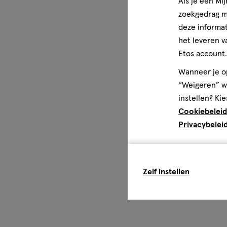
Als je een Mi
zoekgedrag me
deze informat
het leveren v
Etos account.
Wanneer je op
“Weigeren” wo
instellen? Kie
Cookiebeleid
Privacybelei
Zelf instellen