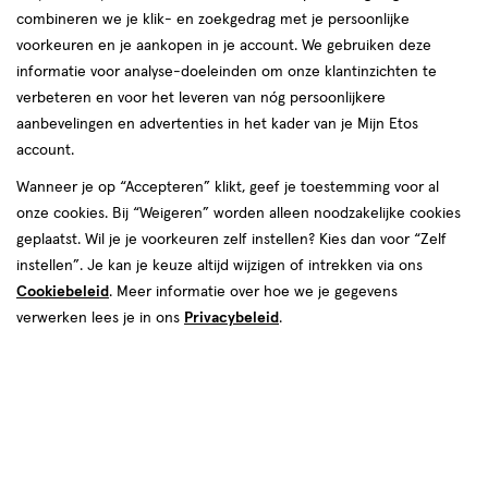
combineren we je klik- en zoekgedrag met je persoonlijke
reviews
voorkeuren en je aankopen in je account. We gebruiken deze
informatie voor analyse-doeleinden om onze klantinzichten te
verbeteren en voor het leveren van nóg persoonlijkere
aanbevelingen en advertenties in het kader van je Mijn Etos
€ 14.95
14
.
95
account.
Spaar 5 Air Miles
Wanneer je op “Accepteren” klikt, geef je toestemming voor al
onze cookies. Bij “Weigeren” worden alleen noodzakelijke cookies
Online bijna uitverkocht
geplaatst. Wil je je voorkeuren zelf instellen? Kies dan voor “Zelf
Vóór 22:00 uur besteld, morgen in huis
instellen”. Je kan je keuze altijd wijzigen of intrekken via ons
Cookiebeleid
. Meer informatie over hoe we je gegevens
verwerken lees je in ons
Privacybeleid
.
1
In mijn winkelmandje
verhoog
aantal
met
één
,
Bijna
Gratis
bezorging vanaf €35