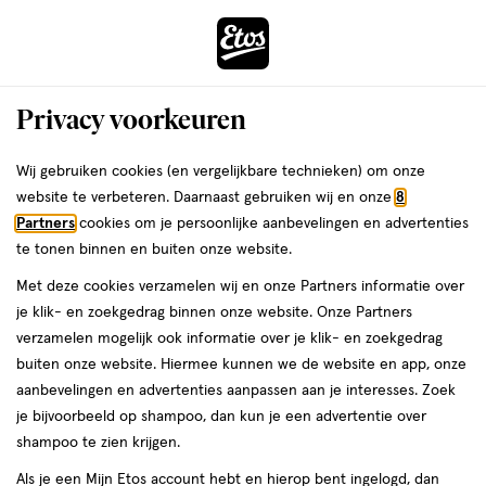
ga
Voor 22:00 uur besteld,
morgen in huis
naar
de
Menu
hoofd
Zoeken
Privacy voorkeuren
content
›
›
ga
Interactie
naar
Wij gebruiken cookies (en vergelijkbare technieken) om onze
Je
Zelftesten
Alles van Swiss Point of Care
met
de
website te verbeteren. Daarnaast gebruiken wij en onze
8
bent
Swiss Point of Care CRP-Screen
dit
zoekbalk
Partners
cookies om je persoonlijke aanbevelingen en advertenties
ers
Weleda
hier:
veld
ga
Zelftest
te tonen binnen en buiten onze website.
opent
naar
Met deze cookies verzamelen wij en onze Partners informatie over
een
de
1
3
1 stuk
3/5
(4)
je klik- en zoekgedrag binnen onze website. Onze Partners
volledig
stuk,
footer
van
verzamelen mogelijk ook informatie over je klik- en zoekgedrag
venster
5
buiten onze website. Hiermee kunnen we de website en app, onze
met
toevoegen
sterren
aanbevelingen en advertenties aanpassen aan je interesses. Zoek
geavanceerde
aan
op
je bijvoorbeeld op shampoo, dan kun je een advertentie over
zoekopties
verlanglijst
basis
shampoo te zien krijgen.
van
Als je een Mijn Etos account hebt en hierop bent ingelogd, dan
4