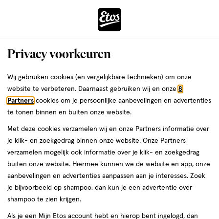
ga
Voor 22:00 uur besteld,
morgen in huis
naar
de
Menu
hoofd
Zoeken
Privacy voorkeuren
content
›
›
ga
Interactie
naar
Wij gebruiken cookies (en vergelijkbare technieken) om onze
Je
Shampoo
Alles van Syoss
met
de
website te verbeteren. Daarnaast gebruiken wij en onze
8
bent
Syoss Intense Repair Shampoo 440 ML
dit
zoekbalk
Partners
cookies om je persoonlijke aanbevelingen en advertenties
ers
Weleda
hier:
veld
ga
te tonen binnen en buiten onze website.
440
4.5
440 ML
crème
4.5/5
(28)
opent
naar
Met deze cookies verzamelen wij en onze Partners informatie over
ML,
van
een
de
crème
je klik- en zoekgedrag binnen onze website. Onze Partners
5
1+1
volledig
footer
verzamelen mogelijk ook informatie over je klik- en zoekgedrag
toevoegen
sterren
gratis
venster
buiten onze website. Hiermee kunnen we de website en app, onze
aan
op
met
aanbevelingen en advertenties aanpassen aan je interesses. Zoek
verlanglijst
basis
geavanceerde
je bijvoorbeeld op shampoo, dan kun je een advertentie over
van
zoekopties
shampoo te zien krijgen.
28
reviews
Als je een Mijn Etos account hebt en hierop bent ingelogd, dan