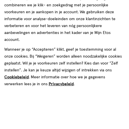
combineren we je klik- en zoekgedrag met je persoonlijke
voorkeuren en je aankopen in je account. We gebruiken deze
informatie voor analyse-doeleinden om onze klantinzichten te
verbeteren en voor het leveren van nóg persoonlijkere
aanbevelingen en advertenties in het kader van je Mijn Etos
account.
€ 7.49
7
.
49
1+1 gratis
Product
Wanneer je op “Accepteren” klikt, geef je toestemming voor al
badge
onze cookies. Bij “Weigeren” worden alleen noodzakelijke cookies
Je bespaart €7,49 bij 2 stuks
tooltip
geplaatst. Wil je je voorkeuren zelf instellen? Kies dan voor “Zelf
instellen”. Je kan je keuze altijd wijzigen of intrekken via ons
Spaar 2 Air Miles
Cookiebeleid
. Meer informatie over hoe we je gegevens
verwerken lees je in ons
Online op voorraad
Privacybeleid
.
Vóór 22:00 uur besteld, morgen in huis
2
In mijn winkelmandje
verhoog
aantal
met