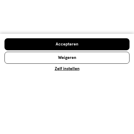
lichaamsverzorging!
Lees meer
Doe de huidcheck
Accepteren
Weigeren
Zelf instellen
Ureum: wat is het en wat doet het
voor je huid?
Waarom zit 'ureum' vaak in
huidverzorgingsproducten? Waar is het precies goed
voor en zijn er ook bijwerkingen over bekend? Lees
snel verder!