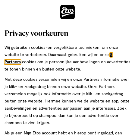
ga
Voor 22:00 uur besteld,
morgen in huis
naar
de
Menu
hoofd
Zoeken
Privacy voorkeuren
content
›
›
ga
Interactie
naar
Wij gebruiken cookies (en vergelijkbare technieken) om onze
Je
Bodycrème
Alles van Tabaiba
met
de
website te verbeteren. Daarnaast gebruiken wij en onze
8
bent
Tabaibaloe Face & Body Crème 300 ML
dit
zoekbalk
Partners
cookies om je persoonlijke aanbevelingen en advertenties
ers
Weleda
hier:
veld
ga
te tonen binnen en buiten onze website.
300
4.7
300 ML
crème
4.7/5
(11)
opent
naar
Met deze cookies verzamelen wij en onze Partners informatie over
ML,
van
een
de
crème
je klik- en zoekgedrag binnen onze website. Onze Partners
5
volledig
footer
verzamelen mogelijk ook informatie over je klik- en zoekgedrag
toevoegen
sterren
venster
buiten onze website. Hiermee kunnen we de website en app, onze
aan
op
met
aanbevelingen en advertenties aanpassen aan je interesses. Zoek
verlanglijst
basis
geavanceerde
je bijvoorbeeld op shampoo, dan kun je een advertentie over
van
zoekopties
shampoo te zien krijgen.
11
reviews
Als je een Mijn Etos account hebt en hierop bent ingelogd, dan