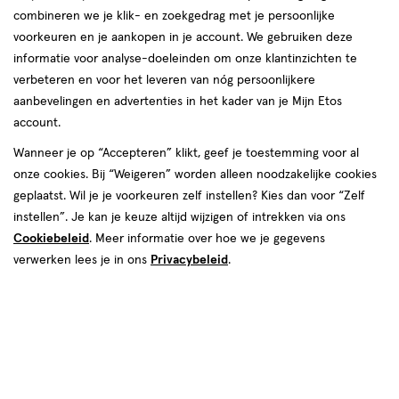
combineren we je klik- en zoekgedrag met je persoonlijke
voorkeuren en je aankopen in je account. We gebruiken deze
informatie voor analyse-doeleinden om onze klantinzichten te
€ 4.99
4
.
verbeteren en voor het leveren van nóg persoonlijkere
99
aanbevelingen en advertenties in het kader van je Mijn Etos
account.
Spaar 1 Air Mile
Wanneer je op “Accepteren” klikt, geef je toestemming voor al
Online bijna uitverkocht
onze cookies. Bij “Weigeren” worden alleen noodzakelijke cookies
Vóór 22:00 uur besteld, morgen in huis
geplaatst. Wil je je voorkeuren zelf instellen? Kies dan voor “Zelf
instellen”. Je kan je keuze altijd wijzigen of intrekken via ons
Cookiebeleid
. Meer informatie over hoe we je gegevens
1
In mijn winkelmandje
verhoog
verwerken lees je in ons
Privacybeleid
.
aantal
met
één
,
Bijna
Gratis
bezorging vanaf €35
uitverkocht!