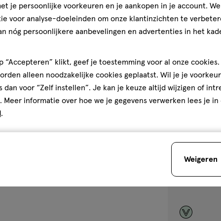
el styling merk. Taft is het
Taft Styling Ma
t je persoonlijke voorkeuren en je aankopen in je account. W
t en voorziet jou van trendy
ie voor analyse-doeleinden om onze klantinzichten te verbeter
4.5
4.5/5
(31)
old, fantastisch volume of een
an nóg persoonlijkere aanbevelingen en advertenties in het kade
van
 uit, welk Taft product past bij
5
1
 “Accepteren” klikt, geef je toestemming voor al onze cookies. 
sterren
rden alleen noodzakelijke cookies geplaatst. Wil je je voorkeur
op
s dan voor “Zelf instellen”. Je kan je keuze altijd wijzigen of int
basis
. Meer informatie over hoe we je gegevens verwerken lees je in
van
toevoegen
d
.
31
aan
reviews
verlanglijst
Weigeren