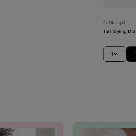
75 ML
gel
gel
Taft Styling Mo
1