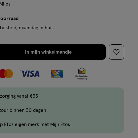
basis
Miles
van
27
voorraad
reviews
besteld, maandag in huis
In mijn winkelmandje
verhoog
toevoege
aantal
aan
met
verlanglijs
één
,
Bijna
zorging vanaf €35
uitverkocht!
tour binnen 30 dagen
Er
zijn
p Etos eigen merk met Mijn Etos
nog
maar