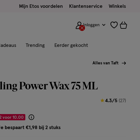
Mijn Etos voordelen
Klantenservice
Winkels
Inloggen
adeaus
Trending
Eerder gekocht
Alles van Taft
yling Power Wax 75 ML
4.3
4.3/5
(27)
van
5
2 voor 10.00
Product
sterren
badge
e bespaart €1,98 bij 2 stuks
op
tooltip