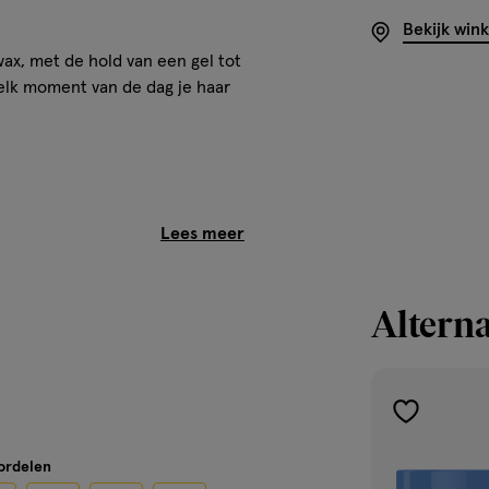
Bekijk win
wax, met de hold van een gel tot
 elk moment van de dag je haar
ang haar
rke hold van een gel
sh
Alterna
tigheid en wind
toevoegen
or een perfecte, langdurige
aan
n! Creëer met de Taft styling
oordelen
.
verlanglijst