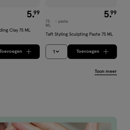
€ 5.99
5
.
€ 5.99
5
.
99
99
75
pasta
pasta
ML
lding Clay 75 ML
Taft Styling Sculpting Paste 75 ML
Toevoegen
Toevoegen
1
verhoog aantal met één
,
Bijna uitverkocht!
verhoog aantal m
Er zijn no
Toon meer