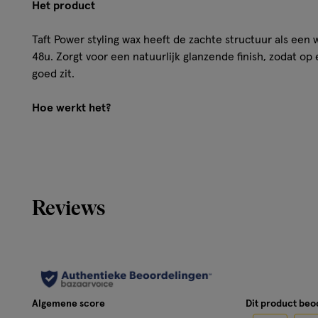
Het product
Taft Power styling wax heeft de zachte structuur als een 
48u. Zorgt voor een natuurlijk glanzende finish, zodat op
goed zit.
Hoe werkt het?
Een wax is geschikt voor alle haartypes van kort tot l
Geeft structuur en voelt aan als een wax, met de ste
Tot 48u power hold met een natuurlijk glanzende fini
Deze wax plakt niet en is gemakkelijk uit te wassen
Reviews
Helpt het haar te beschermen tegen uitdroging, voch
Altijd in controle met Taft!
Taft heeft een compleet assortiment stylingproducten vo
fixatie. Je kapsel is klaar om elke uitdaging aan te kunne
Algemene score
Dit product be
producten jouw unieke stijl die de hele dag in model blijft