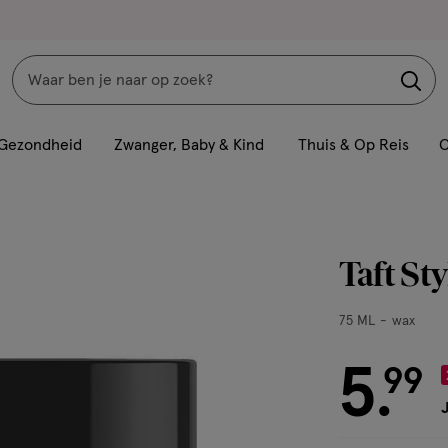
Zoeken
Interactie
met
Gezondheid
Zwanger, Baby & Kind
Thuis & Op Reis
C
dit
veld
opent
een
Taft St
volledig
venster
75
75 ML
wax
met
ML,
geavanceerde
wax
5
€ 5.99
99
zoekopties
.
J