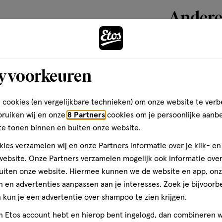
van
Andere
11
alle type producten gebruiken.
reviews
teren op
Recentste
cream of wax aan.
Ga dan voor een gel of paste.
eam of wax geschikter zijn.
toevoegen
y voorkeuren
r het goed in model blijft
aan
wax meer geschikt.
verlanglijst
Kwaliteit
e, cream of wax kunnen er zowel
 cookies (en vergelijkbare technieken) om onze website te verb
Kwaliteit, 4.0 van 5
4.0
bruiken wij en onze
8 Partners
cookies om je persoonlijke aanb
 is
Prijs
te tonen binnen en buiten onze website.
et
Prijs, 3.0 van 5
3.0
urt
ies verzamelen wij en onze Partners informatie over je klik- e
. De
Gebruiksgemak
dpalmen. Masseer in (handdoek)
nder
ebsite. Onze Partners verzamelen mogelijk ook informatie over 
Gebruiksgemak, 4.0 van 5
en re-style wanneer je wilt.
4.0
uiten onze website. Hiermee kunnen we de website en app, on
 en advertenties aanpassen aan je interesses. Zoek je bijvoorb
kun je een advertentie over shampoo te zien krijgen.
den
75 ML
wax
wax
aarspray introduceerde onder het
jn Etos account hebt en hierop bent ingelogd, dan combineren w