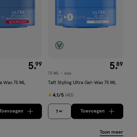
€ 5.99
5
.
€ 5.89
5
.
99
89
75 ML
wax
wax
tra Wax 75 ML
Taft Styling Ultra Gel-Wax 75 ML
4.1
4.1/5
(40)
van
5
Toevoegen
Toevoegen
1
verhoog aantal met één
,
Bijna uitverkocht!
verhoog aantal m
Er zijn no
sterren
op
Toon meer
basis