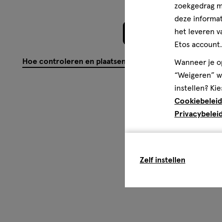
merk Schwarzkopf, heeft Taft zichzelf bewezen als essentie
zoekgedrag me
meest gebruikte styling merk in Nederland. Taft inspireer
deze informat
looks. We bieden voor ieder wat wils zoals betrouwbare h
het leveren v
Meer laden
mooie gezonde glans, in alle omstandigheden. We dagen je
Etos account.
jou? TAFT. FOR STRONG MOMENTS
Hoe controleren en plaatsen wij reviews?
Wanneer je op
“Weigeren” wo
instellen? Kie
Cookiebeleid
Privacybelei
Zelf instellen