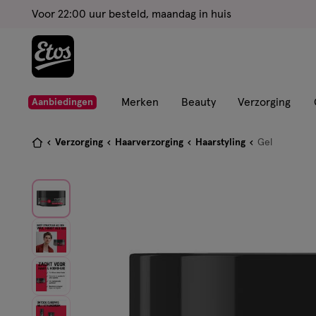
ga
Voor 22:00 uur besteld, maandag in huis
naar
de
hoofd
content
ga
Merken
Beauty
Verzorging
Aanbiedingen
naar
de
Je
Verzorging
Haarverzorging
Haarstyling
Gel
zoekbalk
bent
ga
hier:
naar
de
footer